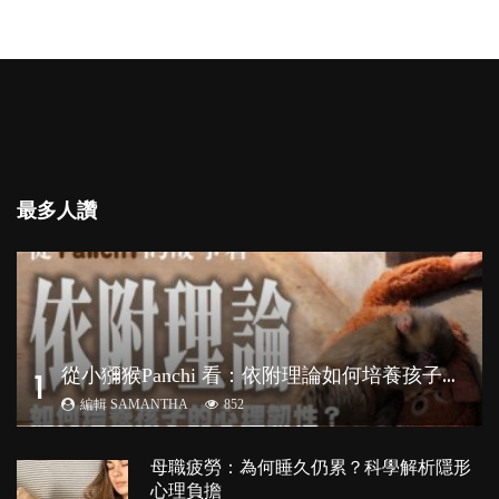
最多人讚
從
小獼猴Panchi 看：依附理論如何培養孩子心理韌性？
1
編輯 SAMANTHA
852
母職疲勞：為何睡久仍累？科學解析隱形
心理負擔