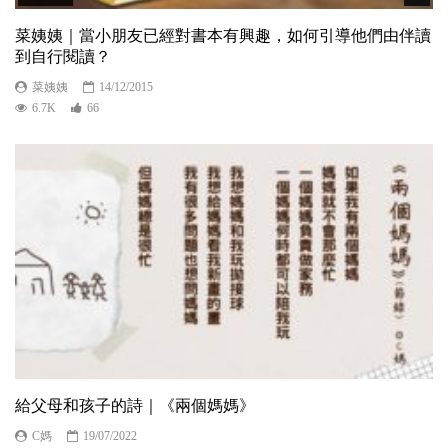
菜姨姨｜當小朋友已經對書本有興趣，如何引導他們由伴讀
到自行閱讀？
菜姨姨
14/12/2015
6.7K
66
給父母和孩子的詩｜《兩個媽媽》
C媽
19/07/2022