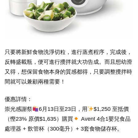
只要將新鮮食物洗淨切粒，進行蒸煮程序，完成後，
反轉盛載瓶，便可進行攪拌就大功告成。而且想幼滑
又得，想保留食物本身的質感都得，只要調整攪拌時
間就可以兼顧兩種需要！
優惠詳情：
崇光感謝祭
6月13日至23日，用
$1,250 至抵價
（慳23% 原價$1,635）購買
Avent 4合1嬰兒食品
處理器 + 飲管杯（300毫升）+ 3套食物儲存杯。