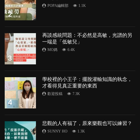
POPA編輯部
1.1K
2
再談感統問題：不必然是高敏，光譜的另
一端是「低敏兒」
MO媽
6.4K
3
學校裡的小王子：擺脫灌輸知識的執念，
才看得見真正重要的東西
歡迎投稿
7.3K
4
悲觀的人有福了，原來樂觀也可以練習？
SUNNY HO
1.3K