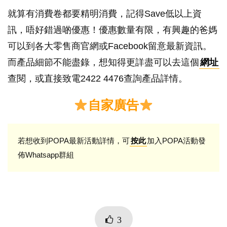
就算有消費卷都要精明消費，記得Save低以上資
訊，唔好錯過啲優惠！優惠數量有限，有興趣的爸媽
可以到各大零售商官網或Facebook留意最新資訊。
而產品細節不能盡錄，想知得更詳盡可以去這個
網址
查閱，或直接致電2422 4476查詢產品詳情。
自家廣告
若想收到POPA最新活動詳情，可
加入POPA活動發
按此
佈Whatsapp群組
3