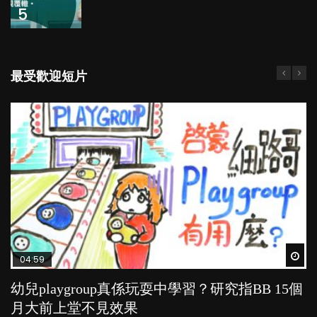
5
最受歡迎短片
Wat
Wat
Wat
Wat
Wat
04:59
03:39
03:02
04:06
03:41
幼兒playgroup真係玩耍中學習？研究指BB 15個
幼稚園遊戲課 如何刺激幼兒自發學習取代獎勵
老公患產後憂鬱症對BB的影響
全職好？在職好？｜全職媽媽與在職媽媽的壓
BB口腔期乜都放入口，父母該制止還是放手？
月大前上堂不見效果
與懲罰？
力與價值
POPA編輯部
POPA編輯部
15.9K
25.5K