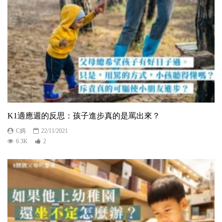
K1適應週的反思：孩子進步真的是罵出來？
C媽
22/11/2021
6.3K
2