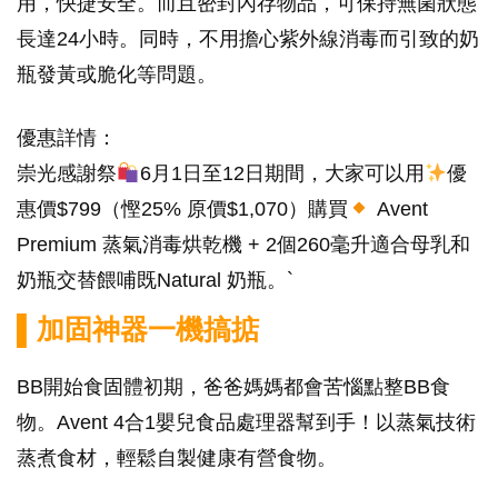
用，快捷安全。而且密封內存物品，可保持無菌狀態
長達24小時。同時，不用擔心紫外線消毒而引致的奶
瓶發黃或脆化等問題。
優惠詳情：
崇光感謝祭
6月1日至12日期間，大家可以用
優
惠價$799（慳25% 原價$1,070）購買
Avent
Premium 蒸氣消毒烘乾機 + 2個260毫升適合母乳和
奶瓶交替餵哺既Natural 奶瓶。`
▌加固神器一機搞掂
BB開始食固體初期，爸爸媽媽都會苦惱點整BB食
物。Avent 4合1嬰兒食品處理器幫到手！以蒸氣技術
蒸煮食材，輕鬆自製健康有營食物。