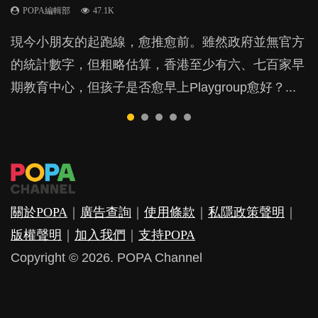
POPA編輯部
POPA編輯部
POPA編輯部
47.1K
33.1K
25.8K
BB出生後，不止媽媽，爸爸也有機會患上產後抑
BB最喜歡隨手拿起什麼都放入口中，有人說一旦養
現今小朋友的起跑線，愈推愈前。雖然政府並無官方
由美國學者所創的 tools of the mind 課程，學生以遊
許多媽媽心底可能都有一刻掙扎過：究竟全職好，還
鬱，影響日常生活，嚴重的甚至會有自殺，或傷害小
成吮手指的習慣，大個就很難戒，但原來一刀切阻止
的統計數字，但粗略估算，香港至少有六、七百家早
戲方式學習，學術能力和自制能力亦明顯比其他小朋
是在職好。雖說每個家庭都有自己的獨特狀況和考慮
朋友的念頭。但為何爸爸患上產後抑鬱往往難以察
他們放東西入口，隨時會影響孩子的身心發展？...
期教育中心，但孩子是否愈早上Playgroup愈好？...
友優勝，到底這課程有何特別之處？...
因素，但原來全職和在職媽媽所養育的子女其實都各
覺？...
有擅長。...
關於POPA
｜
廣告查詢
｜
使用條款
｜
私隱政策聲明
｜
版權聲明
｜
加入我們
｜
支持POPA
Copyright © 2026. POPA Channel