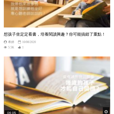
想孩子坐定定看書，培養閱讀興趣？你可能搞錯了重點！
希婷
10/08/2020
5.5K
1
Wat
06:05