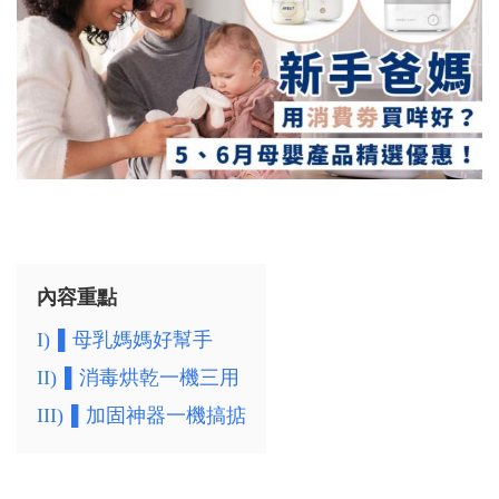
內容重點
I)
▌母乳媽媽好幫手
II)
▌消毒烘乾一機三用
III)
▌加固神器一機搞掂