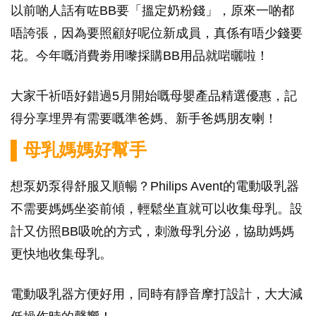
以前啲人話有咗BB要「搵定奶粉錢」，原來一啲都
唔誇張，因為要照顧好呢位新成員，真係有唔少錢要
花。今年嘅消費劵用嚟採購BB用品就啱曬啦！
大家千祈唔好錯過5月開始嘅母嬰產品精選優惠，記
得分享埋畀有需要嘅準爸媽、新手爸媽朋友喇！
▌母乳媽媽好幫手
想泵奶泵得舒服又順暢？Philips Avent的電動吸乳器
不需要媽媽坐姿前傾，輕鬆坐直就可以收集母乳。設
計又仿照BB吸吮的方式，刺激母乳分泌，協助媽媽
更快地收集母乳。
電動吸乳器方便好用，同時有靜音摩打設計，大大減