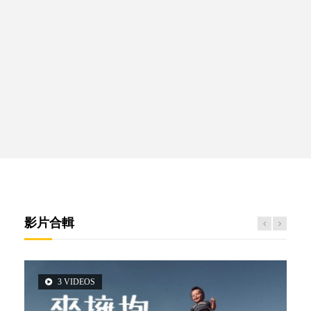
影片合輯
3 VIDEOS
6 VIDEOS
6 VIDEOS
5 VIDEOS
2 VIDEOS