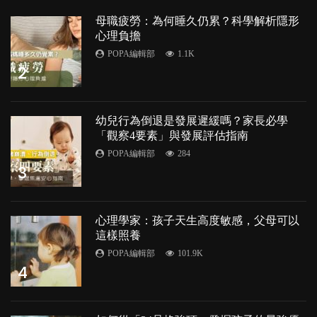
母職疲勞：為何睡久仍累？科學解析隱形
心理負擔
POPA編輯部
1.1K
2
幼兒行為倒退是發展遲緩嗎？家長必學
「觀察4要素」與發展評估指南
POPA編輯部
284
3
心理學家：孩子天生高度敏感，父母可以
這樣照養
POPA編輯部
101.9K
4