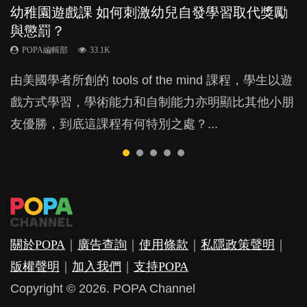
幼稚園遊戲課 如何刺激幼兒自發學習取代獎勵
幼兒playgroup真係玩耍中學習？研究指BB 15個
老公患產後憂鬱症對BB的影響
凡事以BB為中心，就係好爸媽？｜別忽視父母
全職好？在職好？｜全職媽媽與在職媽媽的壓
與懲罰？
月大前上堂不見效果
的身心虛耗
力與價值
POPA編輯部
15.9K
POPA編輯部
POPA編輯部
POPA編輯部
POPA編輯部
33.1K
47.1K
31.5K
25.8K
BB出生後，不止媽媽，爸爸也有機會患上產後抑
由美國學者所創的 tools of the mind 課程，學生以遊
現今小朋友的起跑線，愈推愈前。雖然政府並無官方
父母日夜無間、身心俱疲地照顧BB，如何做到正向
許多媽媽心底可能都有一刻掙扎過：究竟全職好，還
鬱，影響日常生活，嚴重的甚至會有自殺，或傷害小
戲方式學習，學術能力和自制能力亦明顯比其他小朋
的統計數字，但粗略估算，香港至少有六、七百家早
教養？部份父母更會為了小朋友放棄自己的嗜好、減
是在職好。雖說每個家庭都有自己的獨特狀況和考慮
朋友的念頭。但為何爸爸患上產後抑鬱往往難以察
友優勝，到底這課程有何特別之處？...
期教育中心，但孩子是否愈早上Playgroup愈好？...
少出席朋友聚會等等，你以為會換來美好的親子關
因素，但原來全職和在職媽媽所養育的子女其實都各
覺？...
係，有助小朋友成長，但原來父母身心虛耗對孩子的
有擅長。...
成長可能有意想不到的影響！...
關於POPA
｜
廣告查詢
｜
使用條款
｜
私隱政策聲明
｜
版權聲明
｜
加入我們
｜
支持POPA
Copyright © 2026. POPA Channel