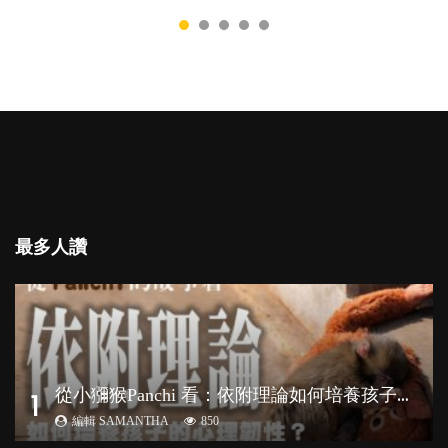
最多人讚
從
小獼猴Panchi 看：依附理論如何培養孩子心理韌性？
1
編輯 SAMANTHA
850