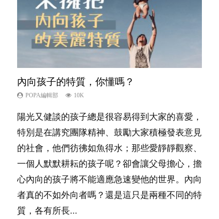
內向孩子的特質，你懂嗎？
孩子能力天注定？
愛孩子也別忘了愛自己，父母如何關顧自
夫妻必看！經營婚姻，沒捷徑
想孩子學好外語，點做好？
己的身心靈？
POPA編輯部
POPA編輯部
POPA編輯部
POPA編輯部
10K
7.9K
22.9K
9.9K
POPA編輯部
14.8K
陽光又健談的孩子總是很容易得到大家的喜愛，
很多父母都希望孩子係個「叻仔叻女」，學業別
你是不是也曾經以為只要跟相愛的人結婚，就自
有人話學多種語言越早開始越好，有人卻說一時
照顧孩子衣食住行、陪同兒女應對功課測驗，還
特別是在講究團隊精神、鼓勵大家積極發表意見
太差，日常自理井井有條。這樣的孩子是萬中無
然能走到白頭，但生了孩子卻發現事情不如你所
間太多語言，會令孩子感到混淆，到底誰是誰
要陪玩製造親子時間，尚要處理家中雜項要
的社會，他們彷彿如魚得水；那些愛靜靜觀察、
一，還是魚與熊掌，不能兼得？...
料？ 經營婚姻，不如我們想像的簡單，卻也不
非？聽聽專家怎樣說，解開語言學習的迷思～...
務……當父母的，有千百個任務要做。可惜，有
一個人默默耕耘的孩子呢？卻會讓父母擔心，擔
是大家說得那麼難。一起來認識婚姻的真相！...
一樣重要至極的，總被遺漏——關注自己的情緒
心內向的孩子將不能適應急速變他的世界。內向
和心理健康。...
者真的不如外向者嗎？還是這只是兩種不同的特
質，各有所長...