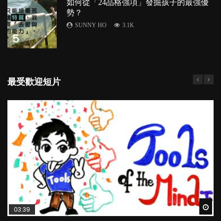
如何從「24品格強項」發掘孩子的最強優
勢？
SUNNY HO
3.1K
5
最受歡迎短片
Wat
Wat
Wat
Wat
Wat
03:39
04:59
03:02
04:18
04:06