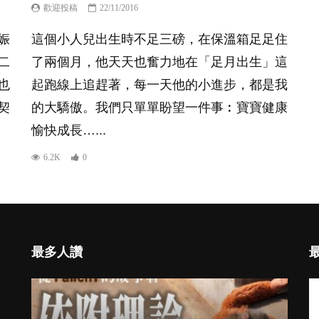
歡迎投稿
22/11/2016
娠
這個小人兒出生時不足三磅，在保溫箱足足住
二
了兩個月，他天天也奮力地在「足月出生」這
也
起跑線上追趕著，每一天他的小進步，都是我
契
的大驕傲。我們只單單盼望一件事︰寶寶健康
愉快成長…...
6.2K
0
最多人讚