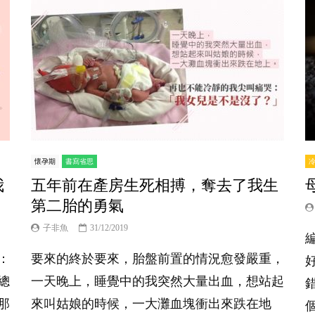
懷孕期
書寫省思
我
五年前在產房生死相搏，奪去了我生
第二胎的勇氣
子非魚
31/12/2019
：
要來的終於要來，胎盤前置的情況愈發嚴重，
總
一天晚上，睡覺中的我突然大量出血，想站起
那
來叫姑娘的時候，一大灘血塊衝出來跌在地