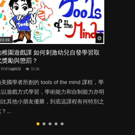
Watch Later
Watch Later
Watch Later
Watch Later
Watch Later
03:39
04:59
03:02
04:18
04:06
幼稚園遊戲課 如何刺激幼兒自發學習取
幼兒playgroup真係玩耍中學習？研究指
老公患產後憂鬱症對BB的影響
凡事以BB為中心，就係好爸媽？｜別忽
全職好？在職好？｜全職媽媽與在職媽媽
代獎勵與懲罰？
BB 15個月大前上堂不見效果
視父母的身心虛耗
的壓力與價值
POPA編輯部
15.9K
POPA編輯部
POPA編輯部
POPA編輯部
POPA編輯部
33.1K
47.1K
31.5K
25.8K
BB出生後，不止媽媽，爸爸也有機會患上產
美國學者所創的 tools of the mind 課程，學
現今小朋友的起跑線，愈推愈前。雖然政府並
父母日夜無間、身心俱疲地照顧BB，如何做
許多媽媽心底可能都有一刻掙扎過：究竟全職
後抑鬱，影響日常生活，嚴重的甚至會有自
生以遊戲方式學習，學術能力和自制能力亦明
無官方的統計數字，但粗略估算，香港至少有
到正向教養？部份父母更會為了小朋友放棄自
好，還是在職好。雖說每個家庭都有自己的獨
殺，或傷害小朋友的念頭。但為何爸爸患上產
顯比其他小朋友優勝，到底這課程有何特別之
六、七百家早期教育中心，但孩子是否愈早上
己的嗜好、減少出席朋友聚會等等，你以為會
特狀況和考慮因素，但原來全職和在職媽媽所
後抑鬱往往難以察覺？...
？...
laygroup愈好？...
換來美好的親子關係，有助小朋友成長，但原
養育的子女其實都各有擅長。...
來父母身心虛耗對孩子的成長可能有意想不到
影響！...