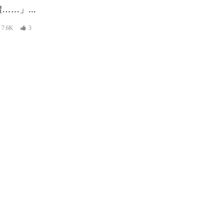
……」...
7.6K
3