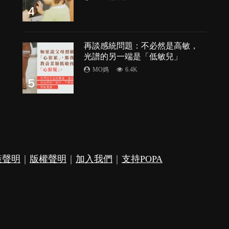
4
再談感統問題：不必然是高敏，
光譜的另一端是「低敏兒」
MO媽
6.4K
5
策聲明
｜
版權聲明
｜
加入我們
｜
支持POPA