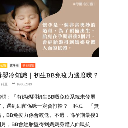
冷知識
懷孕期
研究咁講
母嬰冷知識｜初生BB免疫力邊度嚟？
科豆
16/08/2019
編輯：「有媽媽問初生BB嘅免疫系統未發展
好，遇到細菌係咪一定會打輸？」科豆：「無
錯，BB免疫力係會較低。不過，喺孕期最後3
個月，BB會經胎盤得到媽媽身體入面嘅抗