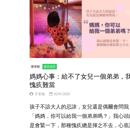
懷孕期
書寫省思
媽媽心事：給不了女兒一個弟弟，
愧疚難當
子非魚
02/01/2020
孩子不諳大人的忌諱，女兒還是偶爾會問我
「媽媽，你可以給我一個弟弟嗎？」我心頭
是會緊一下，那種愧疚總是揮之不去，心底