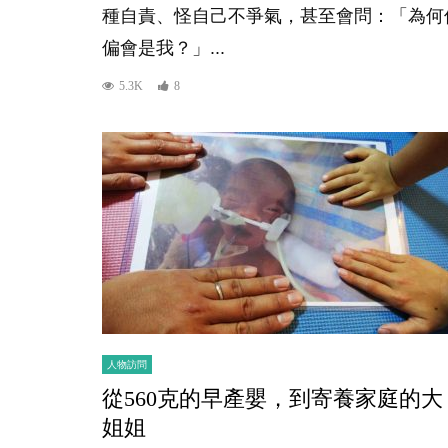
種自責、怪自己不爭氣，甚至會問：「為何
偏會是我？」...
5.3K
8
人物訪問
從560克的早產嬰，到寄養家庭的大
姐姐