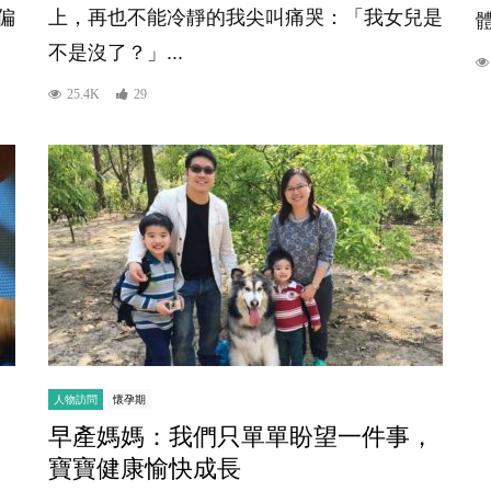
偏
上，再也不能冷靜的我尖叫痛哭：「我女兒是
體
不是沒了？」...
25.4K
29
人物訪問
懷孕期
早產媽媽：我們只單單盼望一件事，
寶寶健康愉快成長