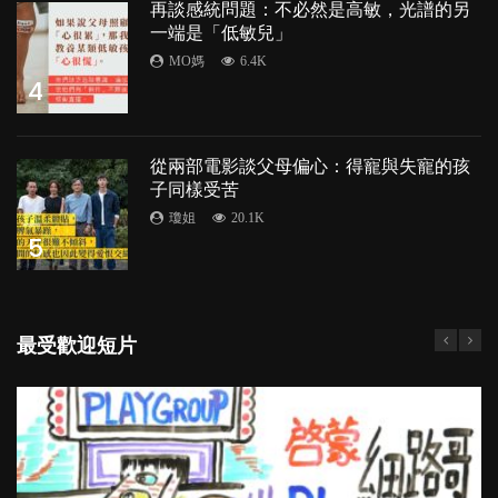
再談感統問題：不必然是高敏，光譜的另
一端是「低敏兒」
MO媽
6.4K
4
從兩部電影談父母偏心：得寵與失寵的孩
子同樣受苦
瓊姐
20.1K
5
最受歡迎短片