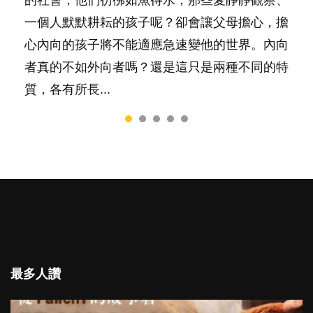
一個人默默耕耘的孩子呢？卻會讓父母擔心，擔
是大家說得那麼難。一起來認識婚姻的真相！...
跟你同行～...
心內向的孩子將不能適應急速變他的世界。內向
者真的不如外向者嗎？還是這只是兩種不同的特
質，各有所長...
最多人讚