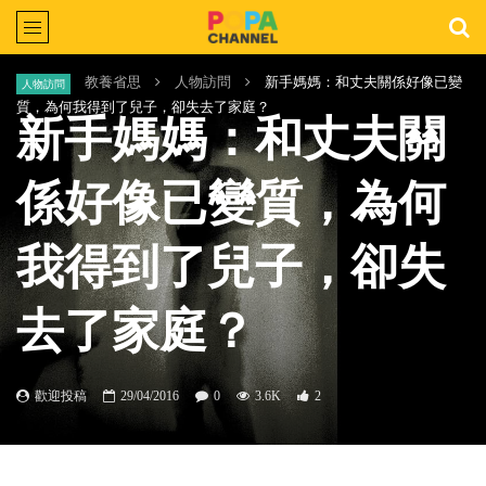
Home
教養省思
人物訪問
新手媽媽：和丈夫關係好像已變
人物訪問
質，為何我得到了兒子，卻失去了家庭？
新手媽媽：和丈夫關
係好像已變質，為何
我得到了兒子，卻失
去了家庭？
歡迎投稿
29/04/2016
0
3.6K
2