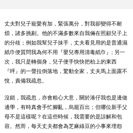
丈夫對兒子寵愛有加，緊張萬分，對我卻變得不耐
煩，諸多挑剔。他的不滿多數來自我倆在照顧兒子上
的分歧；例如我幫兒子抹手，丈夫看見用的是普通濕
紙巾便質問我為何不用『嬰兒專用清毒紙巾』; 另一
次，我只是轉個身，兒子便手快快把枱上的東西
『呯』的一聲拉倒落地，驚動全家，丈夫馬上面露不
悅，責備我疏忽。
沒錯，我疏忽，亦會粗心大意，關於湊仔我也是邊做
邊學，有時真會手忙腳亂，烏籠百出；但哪位新手父
母不是這樣呢？在這些時候，我需要的是諒解和包
容。然而，每天丈夫都會為芝麻綠豆的小事來埋怨