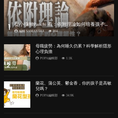
從
小獼猴Panchi 看：依附理論如何培養孩子心理韌性？
1
編輯 SAMANTHA
864
母職疲勞：為何睡久仍累？科學解析隱形
心理負擔
POPA編輯部
1.1K
2
蘭花、蒲公英、鬱金香，你的孩子是高敏
兒嗎？
POPA編輯部
34.9K
3