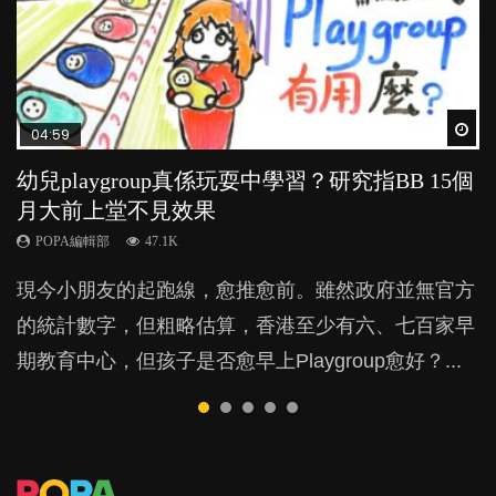
Wat
Wat
Wat
Wat
Wat
04:59
03:39
04:06
03:02
04:18
幼兒playgroup真係玩耍中學習？研究指BB 15個
幼稚園遊戲課 如何刺激幼兒自發學習取代獎勵
全職好？在職好？｜全職媽媽與在職媽媽的壓
老公患產後憂鬱症對BB的影響
凡事以BB為中心，就係好爸媽？｜別忽視父母
月大前上堂不見效果
與懲罰？
力與價值
的身心虛耗
POPA編輯部
15.9K
POPA編輯部
POPA編輯部
POPA編輯部
POPA編輯部
47.1K
33.1K
25.8K
31.5K
BB出生後，不止媽媽，爸爸也有機會患上產後抑
現今小朋友的起跑線，愈推愈前。雖然政府並無官方
由美國學者所創的 tools of the mind 課程，學生以遊
許多媽媽心底可能都有一刻掙扎過：究竟全職好，還
父母日夜無間、身心俱疲地照顧BB，如何做到正向
鬱，影響日常生活，嚴重的甚至會有自殺，或傷害小
的統計數字，但粗略估算，香港至少有六、七百家早
戲方式學習，學術能力和自制能力亦明顯比其他小朋
是在職好。雖說每個家庭都有自己的獨特狀況和考慮
教養？部份父母更會為了小朋友放棄自己的嗜好、減
朋友的念頭。但為何爸爸患上產後抑鬱往往難以察
期教育中心，但孩子是否愈早上Playgroup愈好？...
友優勝，到底這課程有何特別之處？...
因素，但原來全職和在職媽媽所養育的子女其實都各
少出席朋友聚會等等，你以為會換來美好的親子關
覺？...
有擅長。...
係，有助小朋友成長，但原來父母身心虛耗對孩子的
成長可能有意想不到的影響！...