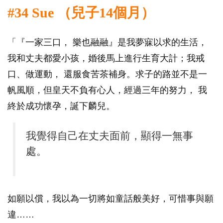
#34 Sue （兒子14個月）
「『一家三口， 樂也融融』是我夢寐以求的生活，
我和丈夫都愛小孩，婚後馬上進行生育大計；我戒
口、做運動， 還服食苦茶補身。求子的路並不是一
帆風順，但皇天不負有心人，經過三年的努力， 我
終於成功懷孕，誕下麟兒。
我覺得自己在丈夫面前，顯得一無事
處。
如願以償，我以為一切將如童話般美好，可惜事與願
違……