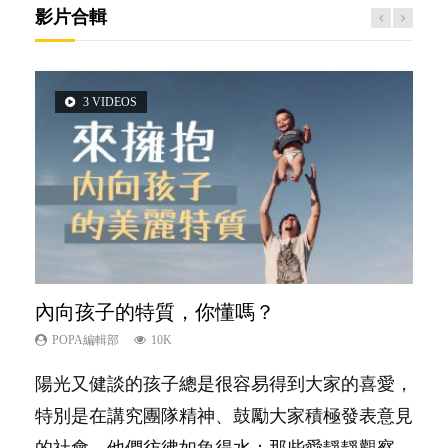
影片合輯
3 VIDEOS
5 VIDEOS
14 VIDEOS
2 VIDEOS
6 VIDEOS
內向孩子的特質，你懂嗎？
夫妻必看！經營婚姻，沒捷徑
新手父母不用怕
想孩子學好外語，點做好？
孩子能力天注定？
POPA編輯部
POPA編輯部
POPA編輯部
POPA編輯部
POPA編輯部
10K
22.9K
16.3K
9.9K
7.9K
陽光又健談的孩子總是很容易得到大家的喜愛，
你是不是也曾經以為只要跟相愛的人結婚，就自
相信許多人初為人父母，由懷孕開始到孩子呱呱
有人話學多種語言越早開始越好，有人卻說一時
很多父母都希望孩子係個「叻仔叻女」，學業別
特別是在講究團隊精神、鼓勵大家積極發表意見
然能走到白頭，但生了孩子卻發現事情不如你所
落地，心中都有數之不盡的問題～這裡一次過集
間太多語言，會令孩子感到混淆，到底誰是誰
太差，日常自理井井有條。這樣的孩子是萬中無
的社會，他們彷彿如魚得水；那些愛靜靜觀察、
料？ 經營婚姻，不如我們想像的簡單，卻也不
合我們以往製作過的相關短片。 這段路讓我們
非？聽聽專家怎樣說，解開語言學習的迷思～...
一，還是魚與熊掌，不能兼得？...