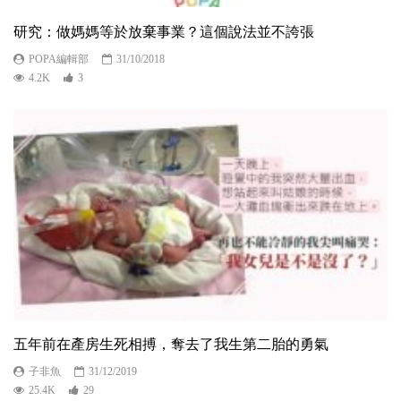
研究：做媽媽等於放棄事業？這個說法並不誇張
POPA編輯部
31/10/2018
4.2K
3
五年前在產房生死相搏，奪去了我生第二胎的勇氣
子非魚
31/12/2019
25.4K
29