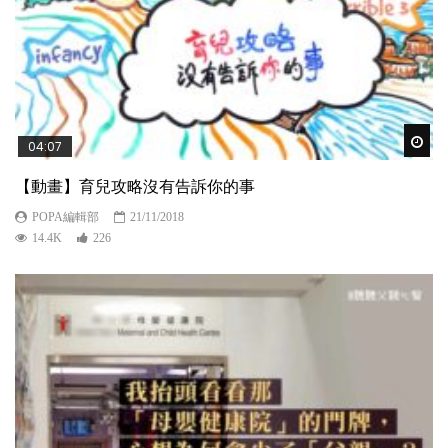
Wat
04:07
【動畫】育兒攻略沒有告訴你的事
POPA編輯部
21/11/2018
14.4K
226