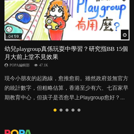
Wat
Wat
Wat
Wat
Wat
04:59
03:39
04:06
03:02
04:18
幼兒playgroup真係玩耍中學習？研究指BB 15個
幼稚園遊戲課 如何刺激幼兒自發學習取代獎勵
全職好？在職好？｜全職媽媽與在職媽媽的壓
老公患產後憂鬱症對BB的影響
凡事以BB為中心，就係好爸媽？｜別忽視父母
月大前上堂不見效果
與懲罰？
力與價值
的身心虛耗
POPA編輯部
15.9K
POPA編輯部
POPA編輯部
POPA編輯部
POPA編輯部
47.1K
33.1K
25.8K
31.5K
BB出生後，不止媽媽，爸爸也有機會患上產後抑
現今小朋友的起跑線，愈推愈前。雖然政府並無官方
由美國學者所創的 tools of the mind 課程，學生以遊
許多媽媽心底可能都有一刻掙扎過：究竟全職好，還
父母日夜無間、身心俱疲地照顧BB，如何做到正向
鬱，影響日常生活，嚴重的甚至會有自殺，或傷害小
的統計數字，但粗略估算，香港至少有六、七百家早
戲方式學習，學術能力和自制能力亦明顯比其他小朋
是在職好。雖說每個家庭都有自己的獨特狀況和考慮
教養？部份父母更會為了小朋友放棄自己的嗜好、減
朋友的念頭。但為何爸爸患上產後抑鬱往往難以察
期教育中心，但孩子是否愈早上Playgroup愈好？...
友優勝，到底這課程有何特別之處？...
因素，但原來全職和在職媽媽所養育的子女其實都各
少出席朋友聚會等等，你以為會換來美好的親子關
覺？...
有擅長。...
係，有助小朋友成長，但原來父母身心虛耗對孩子的
成長可能有意想不到的影響！...