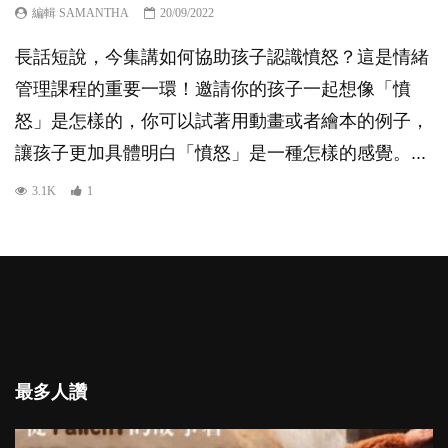
編輯 SAMANTHA
20/09/2022
長話短說，今集講如何協助孩子認識憤怒？這是情緒
管理課程的重要一環！邀請你的孩子一起想像「憤
怒」是怎樣的，你可以試著用動畫或者繪本的例子，
讓孩子更加具體明白「憤怒」是一種怎樣的感覺。...
3.1K
1
最多人讚