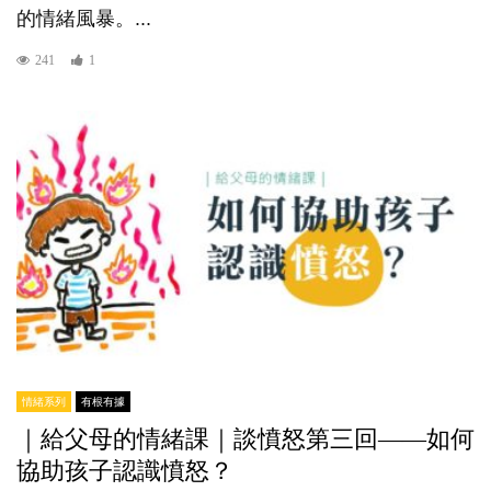
的情緒風暴。...
241
1
情緒系列
有根有據
｜給父母的情緒課｜談憤怒第三回——如何
協助孩子認識憤怒？