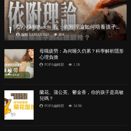
從
小獼猴Panchi 看：依附理論如何培養孩子心理韌性？
1
編輯 SAMANTHA
864
母職疲勞：為何睡久仍累？科學解析隱形
心理負擔
POPA編輯部
1.1K
2
蘭花、蒲公英、鬱金香，你的孩子是高敏
兒嗎？
POPA編輯部
34.9K
3