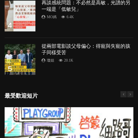
再談感統問題：不必然是高敏，光譜的另
一端是「低敏兒」
MO媽
6.4K
4
從兩部電影談父母偏心：得寵與失寵的孩
子同樣受苦
瓊姐
20.1K
5
最受歡迎短片