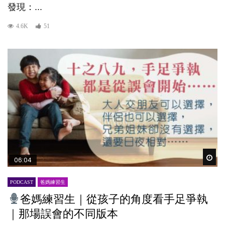
發現：...
4.6K
51
Wat
06:04
PODCAST
爸媽練習生
爸媽練習生｜從孩子的角度看手足爭執
｜那場誤會的不同版本