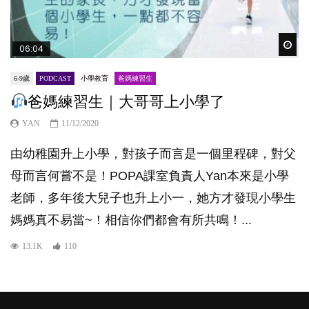
Wat
06:04
6-9歲
PODCAST
小學教育
爸媽練習生
爸媽練習生｜大哥哥上小學了
YAN
11/12/2020
由幼稚園升上小學，對孩子而言是一個里程碑，對父
母而言何嘗不是！POPA課室負責人Yan本來是小學
老師，多年後大兒子也升上小一，她方才發現小學生
媽媽真不易當~！相信你們都會有所共鳴！...
13.1K
110