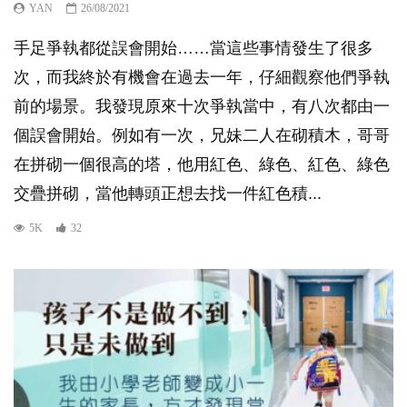
YAN
26/08/2021
手足爭執都從誤會開始……當這些事情發生了很多
次，而我終於有機會在過去一年，仔細觀察他們爭執
前的場景。我發現原來十次爭執當中，有八次都由一
個誤會開始。例如有一次，兄妹二人在砌積木，哥哥
在拼砌一個很高的塔，他用紅色、綠色、紅色、綠色
交疊拼砌，當他轉頭正想去找一件紅色積...
5K
32