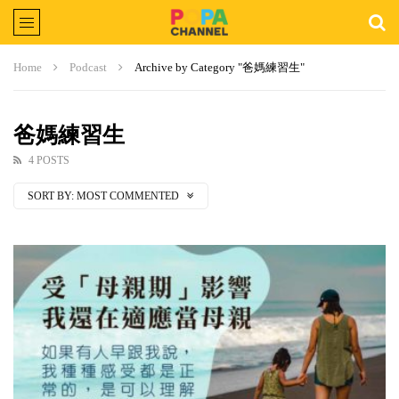
Home
Podcast
Archive by Category "爸媽練習生"
爸媽練習生
4 POSTS
SORT BY:
MOST COMMENTED