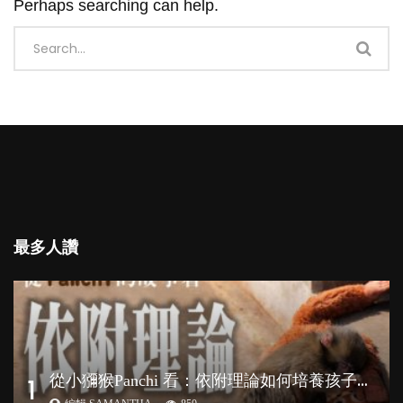
Perhaps searching can help.
最多人讚
從
小獼猴Panchi 看：依附理論如何培養孩子心理韌性？
1