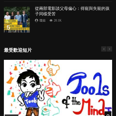
從兩部電影談父母偏心：得寵與失寵的孩
子同樣受苦
瓊姐
20.1K
5
最受歡迎短片
Wat
Wat
Wat
Wat
Wat