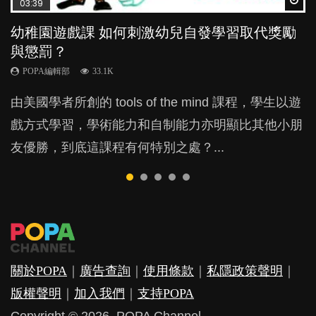
03:39
04:59
03:02
04:06
03:41
幼稚園遊戲課 如何刺激幼兒自發學習取代獎勵
幼兒playgroup真係玩耍中學習？研究指BB 15個
老公患產後憂鬱症對BB的影響
全職好？在職好？｜全職媽媽與在職媽媽的壓
BB口腔期乜都放入口，父母該制止還是放手？
與懲罰？
月大前上堂不見效果
力與價值
POPA編輯部
POPA編輯部
15.9K
25.5K
POPA編輯部
POPA編輯部
POPA編輯部
33.1K
47.1K
25.8K
BB出生後，不止媽媽，爸爸也有機會患上產後抑
BB最喜歡隨手拿起什麼都放入口中，有人說一旦養
由美國學者所創的 tools of the mind 課程，學生以遊
現今小朋友的起跑線，愈推愈前。雖然政府並無官方
許多媽媽心底可能都有一刻掙扎過：究竟全職好，還
鬱，影響日常生活，嚴重的甚至會有自殺，或傷害小
成吮手指的習慣，大個就很難戒，但原來一刀切阻止
戲方式學習，學術能力和自制能力亦明顯比其他小朋
的統計數字，但粗略估算，香港至少有六、七百家早
是在職好。雖說每個家庭都有自己的獨特狀況和考慮
朋友的念頭。但為何爸爸患上產後抑鬱往往難以察
他們放東西入口，隨時會影響孩子的身心發展？...
友優勝，到底這課程有何特別之處？...
期教育中心，但孩子是否愈早上Playgroup愈好？...
因素，但原來全職和在職媽媽所養育的子女其實都各
覺？...
有擅長。...
關於POPA
｜
廣告查詢
｜
使用條款
｜
私隱政策聲明
｜
版權聲明
｜
加入我們
｜
支持POPA