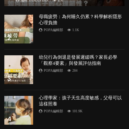
編輯 SAMANTHA
850
母職疲勞：為何睡久仍累？科學解析隱形
心理負擔
POPA編輯部
1.1K
2
幼兒行為倒退是發展遲緩嗎？家長必學
「觀察4要素」與發展評估指南
POPA編輯部
284
3
心理學家：孩子天生高度敏感，父母可以
這樣照養
POPA編輯部
101.9K
4