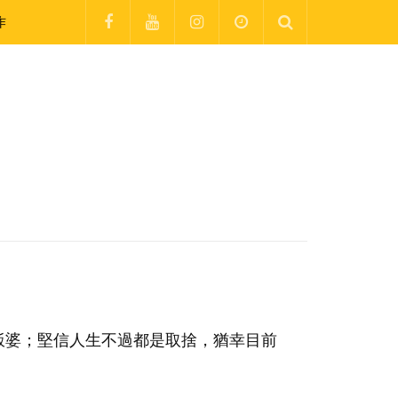
作
飯婆；堅信人生不過都是取捨，猶幸目前