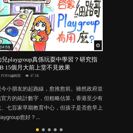
Watch Later
Watch Later
Watch Later
Watch Later
Watch Later
04:59
03:39
03:02
04:18
04:06
幼兒playgroup真係玩耍中學習？研究指
幼稚園遊戲課 如何刺激幼兒自發學習取
老公患產後憂鬱症對BB的影響
凡事以BB為中心，就係好爸媽？｜別忽
全職好？在職好？｜全職媽媽與在職媽媽
BB 15個月大前上堂不見效果
代獎勵與懲罰？
視父母的身心虛耗
的壓力與價值
POPA編輯部
15.9K
POPA編輯部
POPA編輯部
POPA編輯部
POPA編輯部
47.1K
33.1K
31.5K
25.8K
BB出生後，不止媽媽，爸爸也有機會患上產
現今小朋友的起跑線，愈推愈前。雖然政府並
美國學者所創的 tools of the mind 課程，學
父母日夜無間、身心俱疲地照顧BB，如何做
許多媽媽心底可能都有一刻掙扎過：究竟全職
後抑鬱，影響日常生活，嚴重的甚至會有自
無官方的統計數字，但粗略估算，香港至少有
生以遊戲方式學習，學術能力和自制能力亦明
到正向教養？部份父母更會為了小朋友放棄自
好，還是在職好。雖說每個家庭都有自己的獨
殺，或傷害小朋友的念頭。但為何爸爸患上產
六、七百家早期教育中心，但孩子是否愈早上
顯比其他小朋友優勝，到底這課程有何特別之
己的嗜好、減少出席朋友聚會等等，你以為會
特狀況和考慮因素，但原來全職和在職媽媽所
後抑鬱往往難以察覺？...
laygroup愈好？...
？...
換來美好的親子關係，有助小朋友成長，但原
養育的子女其實都各有擅長。...
來父母身心虛耗對孩子的成長可能有意想不到