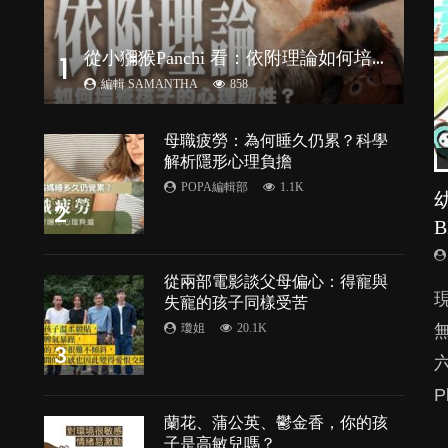
從
小獼猴Panchi 看：依附理論如何培養孩子心理韌性？
1
編輯 SAMANTHA
858
母職疲勞：為何睡久仍累？科學
解析隱形心理負擔
POPA編輯部
1.1K
2
從兩部電影談父母偏心：得寵與
由
失寵的孩子同樣受苦
瓊姐
20.1K
3
P
處
蘭花、蒲公英、鬱金香，你的孩
子是高敏兒嗎？