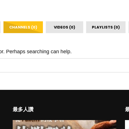
CHANNELS (0)
VIDEOS (0)
PLAYLISTS (0)
for. Perhaps searching can help.
最多人讚