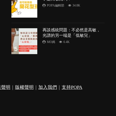
的
POPA編輯部
34.8K
4
再談感統問題：不必然是高敏，
光譜的另一端是「低敏兒」
MO媽
6.4K
5
策聲明
｜
版權聲明
｜
加入我們
｜
支持POPA