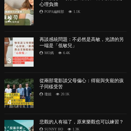
心理負擔
POPA編輯部
1.1K
2
再談感統問題：不必然是高敏，光譜的另
一端是「低敏兒」
MO媽
6.4K
3
從兩部電影談父母偏心：得寵與失寵的孩
子同樣受苦
瓊姐
20.1K
4
悲觀的人有福了，原來樂觀也可以練習？
SUNNY HO
1.3K