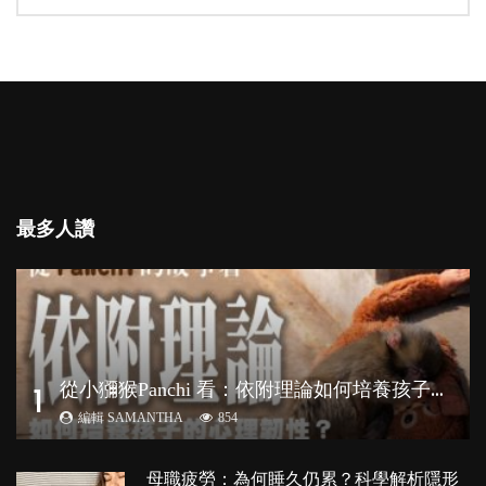
最多人讚
從
小獼猴Panchi 看：依附理論如何培養孩子心理韌性？
1
編輯 SAMANTHA
854
母職疲勞：為何睡久仍累？科學解析隱形