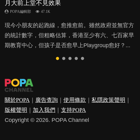
月大前上堂不見效果
與懲罰？
力與價值
POPA編輯部
POPA編輯部
15.9K
25.5K
POPA編輯部
POPA編輯部
POPA編輯部
47.1K
33.1K
25.8K
BB出生後，不止媽媽，爸爸也有機會患上產後抑
BB最喜歡隨手拿起什麼都放入口中，有人說一旦養
現今小朋友的起跑線，愈推愈前。雖然政府並無官方
由美國學者所創的 tools of the mind 課程，學生以遊
許多媽媽心底可能都有一刻掙扎過：究竟全職好，還
鬱，影響日常生活，嚴重的甚至會有自殺，或傷害小
成吮手指的習慣，大個就很難戒，但原來一刀切阻止
的統計數字，但粗略估算，香港至少有六、七百家早
戲方式學習，學術能力和自制能力亦明顯比其他小朋
是在職好。雖說每個家庭都有自己的獨特狀況和考慮
朋友的念頭。但為何爸爸患上產後抑鬱往往難以察
他們放東西入口，隨時會影響孩子的身心發展？...
期教育中心，但孩子是否愈早上Playgroup愈好？...
友優勝，到底這課程有何特別之處？...
因素，但原來全職和在職媽媽所養育的子女其實都各
覺？...
有擅長。...
關於POPA
｜
廣告查詢
｜
使用條款
｜
私隱政策聲明
｜
版權聲明
｜
加入我們
｜
支持POPA
Copyright © 2026. POPA Channel