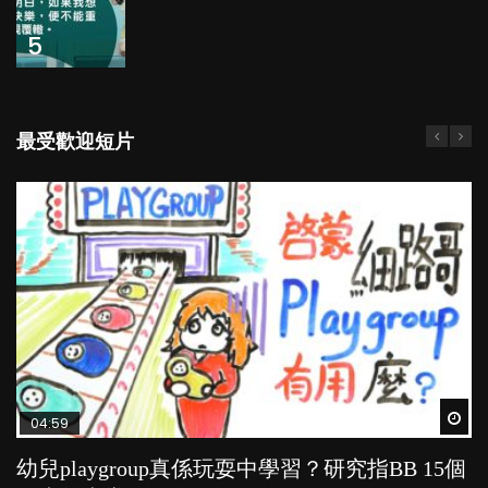
5
最受歡迎短片
Wat
Wat
Wat
Wat
Wat
04:59
03:39
03:02
04:06
03:41
幼兒playgroup真係玩耍中學習？研究指BB 15個
幼稚園遊戲課 如何刺激幼兒自發學習取代獎勵
老公患產後憂鬱症對BB的影響
全職好？在職好？｜全職媽媽與在職媽媽的壓
BB口腔期乜都放入口，父母該制止還是放手？