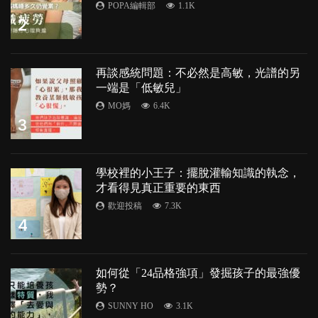
POPA編輯部
1.1K
2
再談感統問題：不必然是高敏，光譜的另
一端是「低敏兒」
MO媽
6.4K
3
學校裡的小王子：擺脫灌輸知識的執念，
才看得見真正重要的東西
歡迎投稿
7.3K
4
如何從「24品格強項」發掘孩子的最強優
勢？
SUNNY HO
3.1K