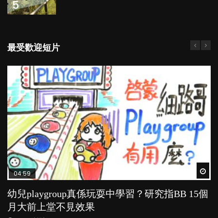
5
最受歡迎短片
Wat
Wat
Wat
Wat
Wat
04:59
03:39
03:02
04:06
04:18
幼兒playgroup真係玩耍中學習？研究指BB 15個
幼稚園遊戲課 如何刺激幼兒自發學習取代獎勵
老公患產後憂鬱症對BB的影響
全職好？在職好？｜全職媽媽與在職媽媽的壓
凡事以BB為中心，就係好爸媽？｜別忽視父母
月大前上堂不見效果
與懲罰？
力與價值
的身心虛耗
POPA編輯部
15.9K