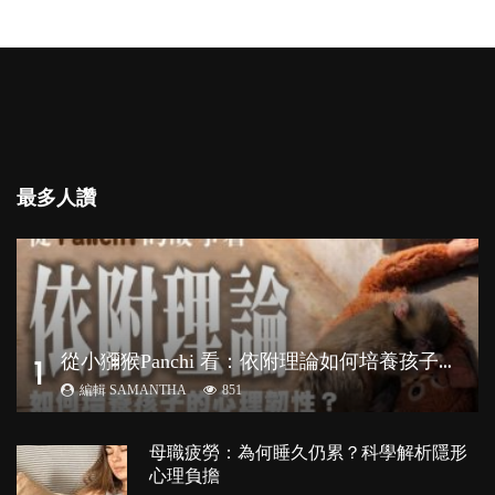
最多人讚
從
小獼猴Panchi 看：依附理論如何培養孩子心理韌性？
1
編輯 SAMANTHA
851
母職疲勞：為何睡久仍累？科學解析隱形
心理負擔