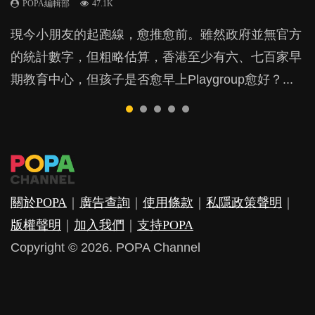
POPA編輯部
POPA編輯部
POPA編輯部
POPA編輯部
47.1K
33.1K
25.8K
31.5K
BB出生後，不止媽媽，爸爸也有機會患上產後抑
現今小朋友的起跑線，愈推愈前。雖然政府並無官方
由美國學者所創的 tools of the mind 課程，學生以遊
許多媽媽心底可能都有一刻掙扎過：究竟全職好，還
父母日夜無間、身心俱疲地照顧BB，如何做到正向
鬱，影響日常生活，嚴重的甚至會有自殺，或傷害小
的統計數字，但粗略估算，香港至少有六、七百家早
戲方式學習，學術能力和自制能力亦明顯比其他小朋
是在職好。雖說每個家庭都有自己的獨特狀況和考慮
教養？部份父母更會為了小朋友放棄自己的嗜好、減
朋友的念頭。但為何爸爸患上產後抑鬱往往難以察
期教育中心，但孩子是否愈早上Playgroup愈好？...
友優勝，到底這課程有何特別之處？...
因素，但原來全職和在職媽媽所養育的子女其實都各
少出席朋友聚會等等，你以為會換來美好的親子關
覺？...
有擅長。...
係，有助小朋友成長，但原來父母身心虛耗對孩子的
成長可能有意想不到的影響！...
關於POPA
｜
廣告查詢
｜
使用條款
｜
私隱政策聲明
｜
版權聲明
｜
加入我們
｜
支持POPA
Copyright © 2026. POPA Channel