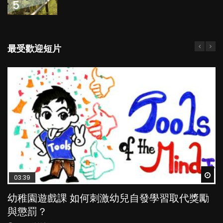
5
最受歡迎短片
Wat
Wat
Wat
Wat
Wat
03:39
04:59
03:02
04:18
04:06
幼稚園遊戲課 如何刺激幼兒自發學習取代獎勵
幼兒playgroup真係玩耍中學習？研究指BB 15個
老公患產後憂鬱症對BB的影響
凡事以BB為中心，就係好爸媽？｜別忽視父母
全職好？在職好？｜全職媽媽與在職媽媽的壓
與懲罰？
月大前上堂不見效果
的身心虛耗
力與價值
POPA編輯部
15.9K