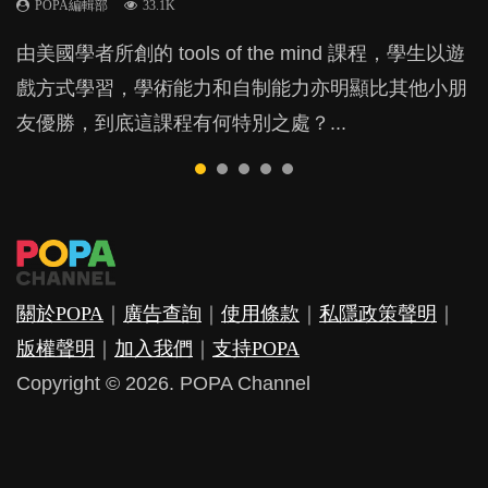
POPA編輯部
POPA編輯部
POPA編輯部
POPA編輯部
33.1K
47.1K
31.5K
25.8K
BB出生後，不止媽媽，爸爸也有機會患上產後抑
由美國學者所創的 tools of the mind 課程，學生以遊
現今小朋友的起跑線，愈推愈前。雖然政府並無官方
父母日夜無間、身心俱疲地照顧BB，如何做到正向
許多媽媽心底可能都有一刻掙扎過：究竟全職好，還
鬱，影響日常生活，嚴重的甚至會有自殺，或傷害小
戲方式學習，學術能力和自制能力亦明顯比其他小朋
的統計數字，但粗略估算，香港至少有六、七百家早
教養？部份父母更會為了小朋友放棄自己的嗜好、減
是在職好。雖說每個家庭都有自己的獨特狀況和考慮
朋友的念頭。但為何爸爸患上產後抑鬱往往難以察
友優勝，到底這課程有何特別之處？...
期教育中心，但孩子是否愈早上Playgroup愈好？...
少出席朋友聚會等等，你以為會換來美好的親子關
因素，但原來全職和在職媽媽所養育的子女其實都各
覺？...
係，有助小朋友成長，但原來父母身心虛耗對孩子的
有擅長。...
成長可能有意想不到的影響！...
關於POPA
｜
廣告查詢
｜
使用條款
｜
私隱政策聲明
｜
版權聲明
｜
加入我們
｜
支持POPA
Copyright © 2026. POPA Channel