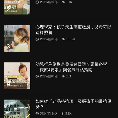
POPA編輯部
1.1K
2
心理學家：孩子天生高度敏感，父母可以
這樣照養
POPA編輯部
101.9K
3
幼兒行為倒退是發展遲緩嗎？家長必學
「觀察4要素」與發展評估指南
POPA編輯部
283
4
如何從「24品格強項」發掘孩子的最強優
勢？
SUNNY HO
3.1K