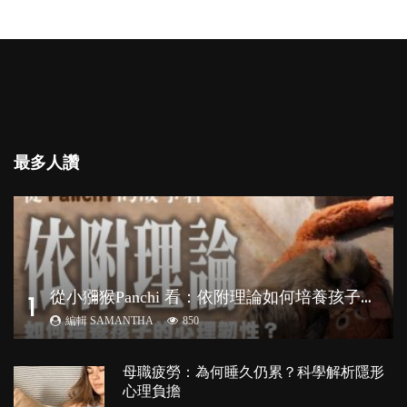
最多人讚
從
小獼猴Panchi 看：依附理論如何培養孩子心理韌性？
1
編輯 SAMANTHA
850
母職疲勞：為何睡久仍累？科學解析隱形
心理負擔