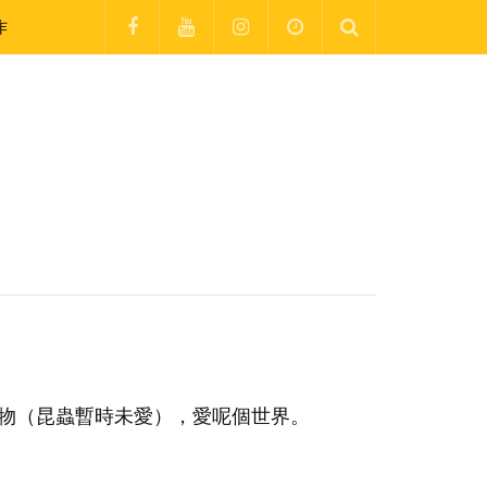
作
動物（昆蟲暫時未愛），愛呢個世界。