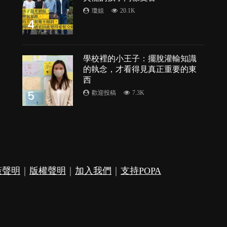
瓊姐
20.1K
4
學校裡的小王子：擺脫灌輸知識
的執念，才看得見真正重要的東
西
5
歡迎投稿
7.3K
策聲明
｜
版權聲明
｜
加入我們
｜
支持POPA