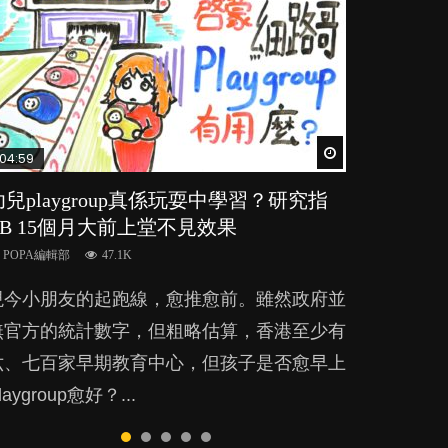
Watch Later
Watch Later
Watch Later
Watch Later
Watch Later
04:59
03:39
03:02
04:06
03:41
幼兒playgroup真係玩耍中學習？研究指
幼稚園遊戲課 如何刺激幼兒自發學習取
老公患產後憂鬱症對BB的影響
全職好？在職好？｜全職媽媽與在職媽媽
BB口腔期乜都放入口，父母該制止還是
BB 15個月大前上堂不見效果
代獎勵與懲罰？
的壓力與價值
放手？
POPA編輯部
15.9K
POPA編輯部
POPA編輯部
POPA編輯部
POPA編輯部
47.1K
33.1K
25.8K
25.5K
BB出生後，不止媽媽，爸爸也有機會患上產
現今小朋友的起跑線，愈推愈前。雖然政府並
美國學者所創的 tools of the mind 課程，學
許多媽媽心底可能都有一刻掙扎過：究竟全職
BB最喜歡隨手拿起什麼都放入口中，有人說
後抑鬱，影響日常生活，嚴重的甚至會有自
無官方的統計數字，但粗略估算，香港至少有
生以遊戲方式學習，學術能力和自制能力亦明
好，還是在職好。雖說每個家庭都有自己的獨
一旦養成吮手指的習慣，大個就很難戒，但原
殺，或傷害小朋友的念頭。但為何爸爸患上產
六、七百家早期教育中心，但孩子是否愈早上
顯比其他小朋友優勝，到底這課程有何特別之
特狀況和考慮因素，但原來全職和在職媽媽所
來一刀切阻止他們放東西入口，隨時會影響孩
後抑鬱往往難以察覺？...
laygroup愈好？...
？...
養育的子女其實都各有擅長。...
子的身心發展？...