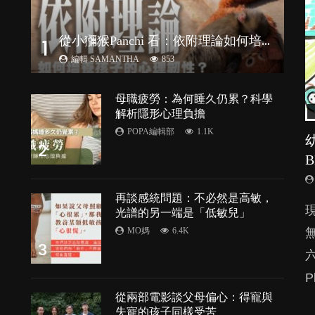
從
小獼猴Panchi 看：依附理論如何培養孩子心理韌性？
1
編輯 SAMANTHA
853
母職疲勞：為何睡久仍累？科學
解析隱形心理負擔
POPA編輯部
1.1K
2
再談感統問題：不必然是高敏，
由
光譜的另一端是「低敏兒」
MO媽
6.4K
3
P
處
從兩部電影談父母偏心：得寵與
失寵的孩子同樣受苦