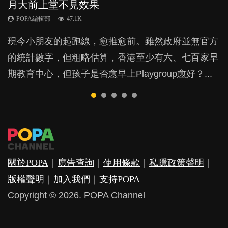
月大前上堂不見效果
與懲罰？
力與價值
POPA編輯部
POPA編輯部
15.9K
25.5K
POPA編輯部
POPA編輯部
POPA編輯部
47.1K
33.1K
25.8K
BB出生後，不止媽媽，爸爸也有機會患上產後抑
BB最喜歡隨手拿起什麼都放入口中，有人說一旦養
現今小朋友的起跑線，愈推愈前。雖然政府並無官方
由美國學者所創的 tools of the mind 課程，學生以遊
許多媽媽心底可能都有一刻掙扎過：究竟全職好，還
鬱，影響日常生活，嚴重的甚至會有自殺，或傷害小
成吮手指的習慣，大個就很難戒，但原來一刀切阻止
的統計數字，但粗略估算，香港至少有六、七百家早
戲方式學習，學術能力和自制能力亦明顯比其他小朋
是在職好。雖說每個家庭都有自己的獨特狀況和考慮
朋友的念頭。但為何爸爸患上產後抑鬱往往難以察
他們放東西入口，隨時會影響孩子的身心發展？...
期教育中心，但孩子是否愈早上Playgroup愈好？...
友優勝，到底這課程有何特別之處？...
因素，但原來全職和在職媽媽所養育的子女其實都各
覺？...
有擅長。...
關於POPA
｜
廣告查詢
｜
使用條款
｜
私隱政策聲明
｜
版權聲明
｜
加入我們
｜
支持POPA
Copyright © 2026. POPA Channel