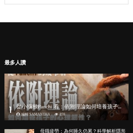
最多人讚
從
小獼猴Panchi 看：依附理論如何培養孩子心理韌性？
1
編輯 SAMANTHA
859
母職疲勞：為何睡久仍累？科學解析隱形