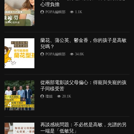
心理負擔
POPA編輯部
1.1K
2
蘭花、蒲公英、鬱金香，你的孩子是高敏
兒嗎？
POPA編輯部
34.8K
3
從兩部電影談父母偏心：得寵與失寵的孩
子同樣受苦
瓊姐
20.1K
4
再談感統問題：不必然是高敏，光譜的另
一端是「低敏兒」