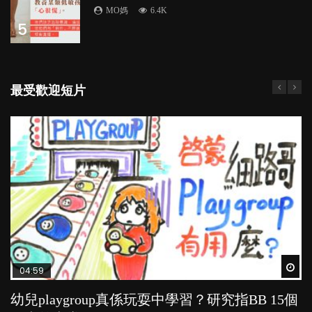
MO媽
6.4K
5
最受歡迎短片
Wat
Wat
Wat
Wat
Wat
04:59
03:39
03:02
04:06
03:41
幼兒playgroup真係玩耍中學習？研究指BB 15個
幼稚園遊戲課 如何刺激幼兒自發學習取代獎勵
老公患產後憂鬱症對BB的影響
全職好？在職好？｜全職媽媽與在職媽媽的壓
BB口腔期乜都放入口，父母該制止還是放手？