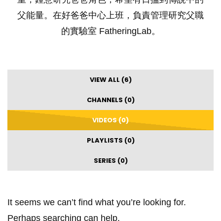
父能量。在好爸爸中心上班，負責管理研究父職
的實驗室 FatheringLab。
VIEW ALL (6)
CHANNELS (0)
VIDEOS (0)
PLAYLISTS (0)
SERIES (0)
It seems we can’t find what you’re looking for.
Perhaps searching can help.