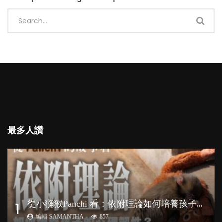
最多人讚
從
小獼猴Panchi 看：依附理論如何培養孩子心理韌性？
1
編輯 SAMANTHA
857