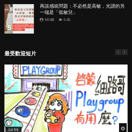
再談感統問題：不必然是高敏，光譜的另
一端是「低敏兒」
MO媽
6.4K
5
最受歡迎短片
Wat
Wat
Wat
Wat
Wat
04:59
03:39
03:02
04:06
03:41