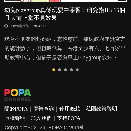
幼兒playgroup真係玩耍中學習？研究指BB 15個
幼稚園遊戲課 如何刺激幼兒自發學習取代獎勵
老公患產後憂鬱症對BB的影響
全職好？在職好？｜全職媽媽與在職媽媽的壓
BB口腔期乜都放入口，父母該制止還是放手？
月大前上堂不見效果
與懲罰？
力與價值
POPA編輯部
POPA編輯部
15.9K
25.5K
POPA編輯部
POPA編輯部
POPA編輯部
47.1K
33.1K
25.8K
BB出生後，不止媽媽，爸爸也有機會患上產後抑
BB最喜歡隨手拿起什麼都放入口中，有人說一旦養
現今小朋友的起跑線，愈推愈前。雖然政府並無官方
由美國學者所創的 tools of the mind 課程，學生以遊
許多媽媽心底可能都有一刻掙扎過：究竟全職好，還
鬱，影響日常生活，嚴重的甚至會有自殺，或傷害小
成吮手指的習慣，大個就很難戒，但原來一刀切阻止
的統計數字，但粗略估算，香港至少有六、七百家早
戲方式學習，學術能力和自制能力亦明顯比其他小朋
是在職好。雖說每個家庭都有自己的獨特狀況和考慮
朋友的念頭。但為何爸爸患上產後抑鬱往往難以察
他們放東西入口，隨時會影響孩子的身心發展？...
期教育中心，但孩子是否愈早上Playgroup愈好？...
友優勝，到底這課程有何特別之處？...
因素，但原來全職和在職媽媽所養育的子女其實都各
覺？...
有擅長。...
關於POPA
｜
廣告查詢
｜
使用條款
｜
私隱政策聲明
｜
版權聲明
｜
加入我們
｜
支持POPA
Copyright © 2026. POPA Channel