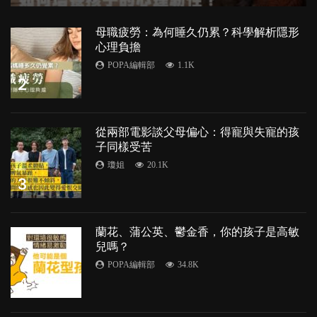
母職疲勞：為何睡久仍累？科學解析隱形
心理負擔
POPA編輯部
1.1K
2
從兩部電影談父母偏心：得寵與失寵的孩
子同樣受苦
瓊姐
20.1K
3
蘭花、蒲公英、鬱金香，你的孩子是高敏
兒嗎？
POPA編輯部
34.8K
4