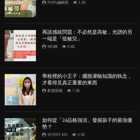
POPA編輯部
1.1K
2
再談感統問題：不必然是高敏，光譜的另
一端是「低敏兒」
MO媽
6.4K
3
學校裡的小王子：擺脫灌輸知識的執念，
才看得見真正重要的東西
歡迎投稿
7.3K
4
如何從「24品格強項」發掘孩子的最強優
勢？
SUNNY HO
3.1K