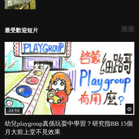
5
最受歡迎短片
Wat
Wat
Wat
Wat
Wat
04:59
03:39
03:02
03:41
04:06
幼兒playgroup真係玩耍中學習？研究指BB 15個
幼稚園遊戲課 如何刺激幼兒自發學習取代獎勵
老公患產後憂鬱症對BB的影響
BB口腔期乜都放入口，父母該制止還是放手？
全職好？在職好？｜全職媽媽與在職媽媽的壓
月大前上堂不見效果
與懲罰？
力與價值
POPA編輯部
POPA編輯部
15.9K
25.5K