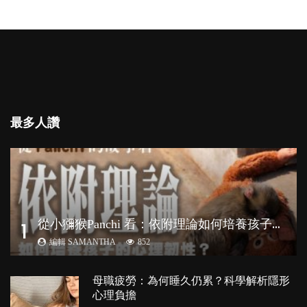
最多人讚
從
小獼猴Panchi 看：依附理論如何培養孩子心理韌性？
1
編輯 SAMANTHA
852
母職疲勞：為何睡久仍累？科學解析隱形
心理負擔