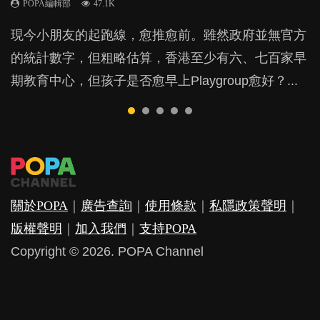
POPA編輯部
POPA編輯部
POPA編輯部
47.1K
33.1K
25.8K
BB出生後，不止媽媽，爸爸也有機會患上產後抑
BB最喜歡隨手拿起什麼都放入口中，有人說一旦養
現今小朋友的起跑線，愈推愈前。雖然政府並無官方
由美國學者所創的 tools of the mind 課程，學生以遊
許多媽媽心底可能都有一刻掙扎過：究竟全職好，還
鬱，影響日常生活，嚴重的甚至會有自殺，或傷害小
成吮手指的習慣，大個就很難戒，但原來一刀切阻止
的統計數字，但粗略估算，香港至少有六、七百家早
戲方式學習，學術能力和自制能力亦明顯比其他小朋
是在職好。雖說每個家庭都有自己的獨特狀況和考慮
朋友的念頭。但為何爸爸患上產後抑鬱往往難以察
他們放東西入口，隨時會影響孩子的身心發展？...
期教育中心，但孩子是否愈早上Playgroup愈好？...
友優勝，到底這課程有何特別之處？...
因素，但原來全職和在職媽媽所養育的子女其實都各
覺？...
有擅長。...
關於POPA
｜
廣告查詢
｜
使用條款
｜
私隱政策聲明
｜
版權聲明
｜
加入我們
｜
支持POPA
Copyright © 2026. POPA Channel