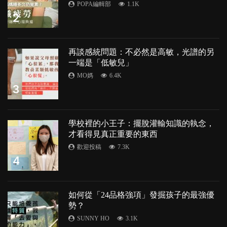
POPA編輯部
1.1K
2
再談感統問題：不必然是高敏，光譜的另
一端是「低敏兒」
MO媽
6.4K
3
學校裡的小王子：擺脫灌輸知識的執念，
才看得見真正重要的東西
歡迎投稿
7.3K
4
如何從「24品格強項」發掘孩子的最強優
勢？
SUNNY HO
3.1K