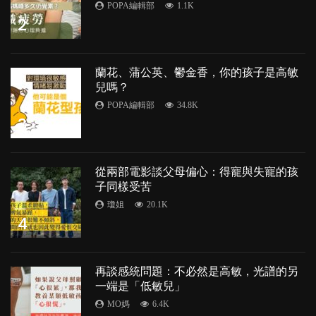
POPA編輯部
1.1K
2
蘭花、蒲公英、鬱金香，你的孩子是高敏
兒嗎？
POPA編輯部
34.8K
3
從兩部電影談父母偏心：得寵與失寵的孩
子同樣受苦
瓊姐
20.1K
4
再談感統問題：不必然是高敏，光譜的另
一端是「低敏兒」
MO媽
6.4K