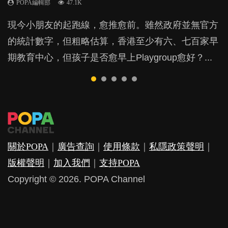
POPA編輯部
POPA編輯部
POPA編輯部
47.1K
33.1K
25.8K
BB出生後，不止媽媽，爸爸也有機會患上產後抑
BB最喜歡隨手拿起什麼都放入口中，有人說一旦養
現今小朋友的起跑線，愈推愈前。雖然政府並無官方
由美國學者所創的 tools of the mind 課程，學生以遊
許多媽媽心底可能都有一刻掙扎過：究竟全職好，還
鬱，影響日常生活，嚴重的甚至會有自殺，或傷害小
成吮手指的習慣，大個就很難戒，但原來一刀切阻止
的統計數字，但粗略估算，香港至少有六、七百家早
戲方式學習，學術能力和自制能力亦明顯比其他小朋
是在職好。雖說每個家庭都有自己的獨特狀況和考慮
朋友的念頭。但為何爸爸患上產後抑鬱往往難以察
他們放東西入口，隨時會影響孩子的身心發展？...
期教育中心，但孩子是否愈早上Playgroup愈好？...
友優勝，到底這課程有何特別之處？...
因素，但原來全職和在職媽媽所養育的子女其實都各
覺？...
有擅長。...
關於POPA
｜
廣告查詢
｜
使用條款
｜
私隱政策聲明
｜
版權聲明
｜
加入我們
｜
支持POPA
Copyright © 2026. POPA Channel