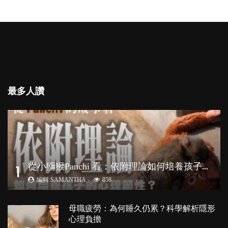
最多人讚
從
小獼猴Panchi 看：依附理論如何培養孩子心理韌性？
1
編輯 SAMANTHA
858
母職疲勞：為何睡久仍累？科學解析隱形
心理負擔