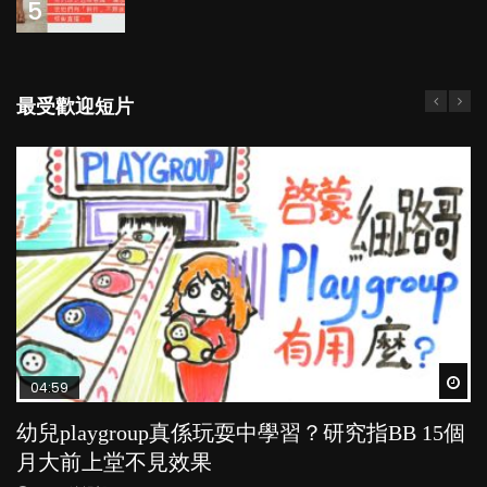
5
最受歡迎短片
Wat
Wat
Wat
Wat
Wat
04:59
03:39
03:02
04:06
03:41
幼兒playgroup真係玩耍中學習？研究指BB 15個
幼稚園遊戲課 如何刺激幼兒自發學習取代獎勵
老公患產後憂鬱症對BB的影響
全職好？在職好？｜全職媽媽與在職媽媽的壓
BB口腔期乜都放入口，父母該制止還是放手？
月大前上堂不見效果
與懲罰？
力與價值
POPA編輯部
POPA編輯部
15.9K
25.5K