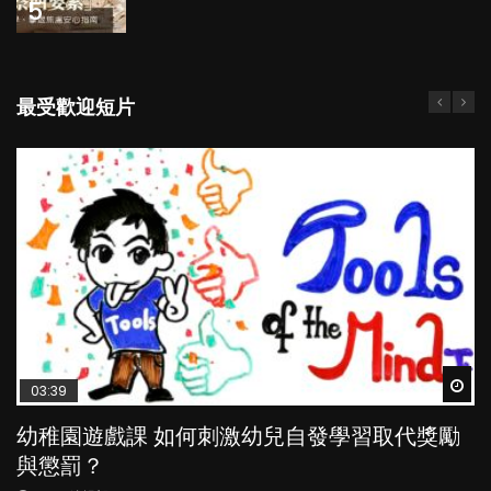
5
最受歡迎短片
Wat
Wat
Wat
Wat
Wat
03:39
04:59
03:02
04:06
04:07
幼稚園遊戲課 如何刺激幼兒自發學習取代獎勵
幼兒playgroup真係玩耍中學習？研究指BB 15個
老公患產後憂鬱症對BB的影響
全職好？在職好？｜全職媽媽與在職媽媽的壓
【動畫】齋講英文，高人一等？｜為學英文放
與懲罰？
月大前上堂不見效果
力與價值
棄母語對孩子有何影響？
POPA編輯部
15.9K