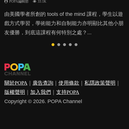
POPA編輯部
POPA編輯部
POPA編輯部
POPA編輯部
33.1K
47.1K
25.8K
71.3K
BB出生後，不止媽媽，爸爸也有機會患上產後抑
由美國學者所創的 tools of the mind 課程，學生以遊
現今小朋友的起跑線，愈推愈前。雖然政府並無官方
許多媽媽心底可能都有一刻掙扎過：究竟全職好，還
很多家長經常跟子女講英文，甚至由孩子一出世開
鬱，影響日常生活，嚴重的甚至會有自殺，或傷害小
戲方式學習，學術能力和自制能力亦明顯比其他小朋
的統計數字，但粗略估算，香港至少有六、七百家早
是在職好。雖說每個家庭都有自己的獨特狀況和考慮
始，便已急不及待的只講英文，一句廣東話也不說。
朋友的念頭。但為何爸爸患上產後抑鬱往往難以察
友優勝，到底這課程有何特別之處？...
期教育中心，但孩子是否愈早上Playgroup愈好？...
因素，但原來全職和在職媽媽所養育的子女其實都各
如果家長為了讓孩子學英文，只用外語跟子女溝通，
覺？...
有擅長。...
放棄自己的母語，對小朋友會有甚麼影響？...
關於POPA
｜
廣告查詢
｜
使用條款
｜
私隱政策聲明
｜
版權聲明
｜
加入我們
｜
支持POPA
Copyright © 2026. POPA Channel