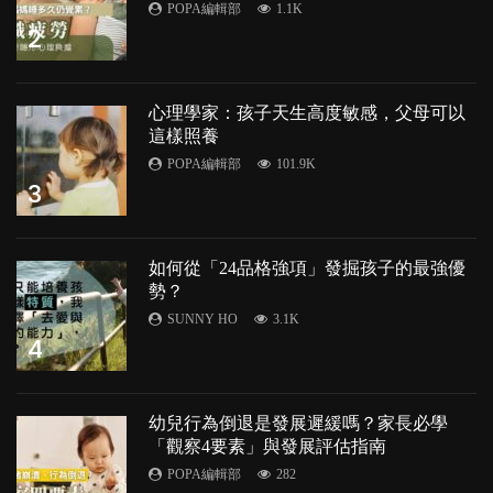
POPA編輯部
1.1K
2
心理學家：孩子天生高度敏感，父母可以
這樣照養
POPA編輯部
101.9K
3
如何從「24品格強項」發掘孩子的最強優
勢？
SUNNY HO
3.1K
4
幼兒行為倒退是發展遲緩嗎？家長必學
「觀察4要素」與發展評估指南
POPA編輯部
282