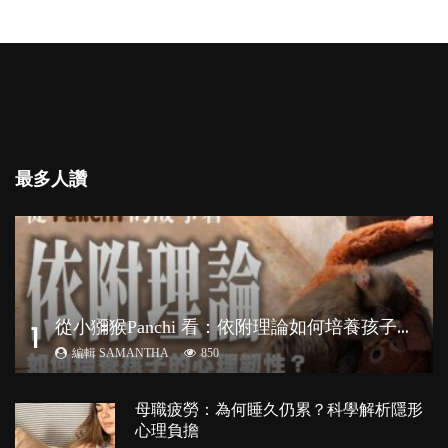
最多人讚
從
小獼猴Panchi 看：依附理論如何培養孩子心理韌性？
1
編輯 SAMANTHA
850
母職疲勞：為何睡久仍累？科學解析隱形
心理負擔