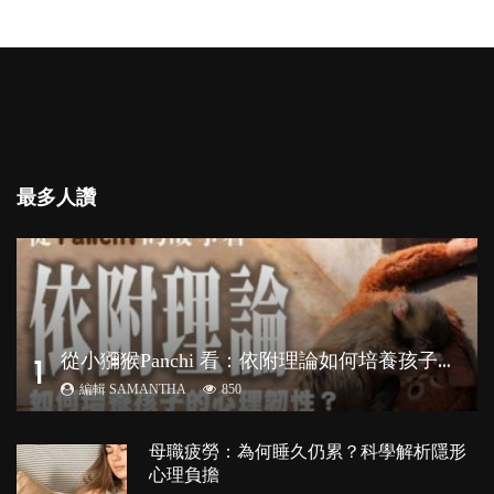
最多人讚
從
小獼猴Panchi 看：依附理論如何培養孩子心理韌性？
1
編輯 SAMANTHA
850
母職疲勞：為何睡久仍累？科學解析隱形
心理負擔