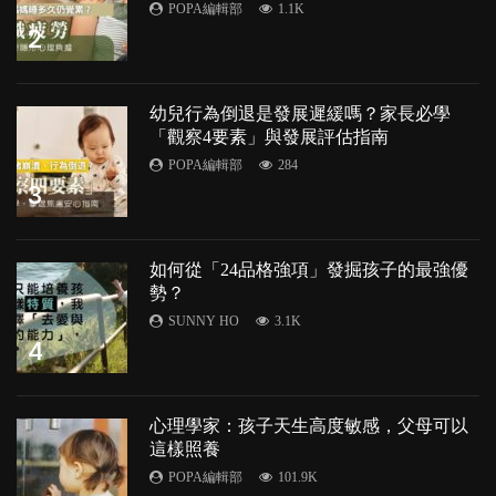
POPA編輯部
1.1K
2
幼兒行為倒退是發展遲緩嗎？家長必學
「觀察4要素」與發展評估指南
POPA編輯部
284
3
如何從「24品格強項」發掘孩子的最強優
勢？
SUNNY HO
3.1K
4
心理學家：孩子天生高度敏感，父母可以
這樣照養
POPA編輯部
101.9K