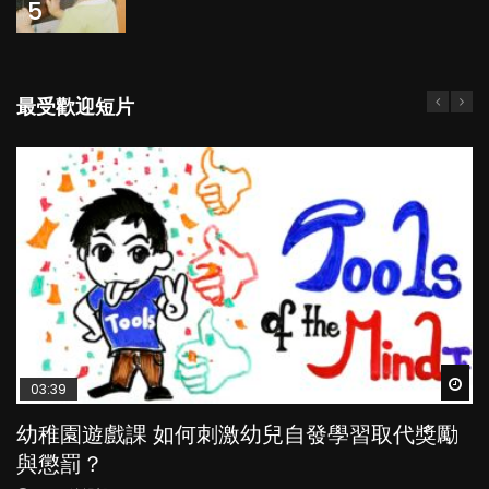
5
最受歡迎短片
Wat
Wat
Wat
Wat
Wat
03:39
04:59
03:02
04:18
04:06
幼稚園遊戲課 如何刺激幼兒自發學習取代獎勵
幼兒playgroup真係玩耍中學習？研究指BB 15個
老公患產後憂鬱症對BB的影響
凡事以BB為中心，就係好爸媽？｜別忽視父母
全職好？在職好？｜全職媽媽與在職媽媽的壓
與懲罰？
月大前上堂不見效果
的身心虛耗
力與價值
POPA編輯部
15.9K