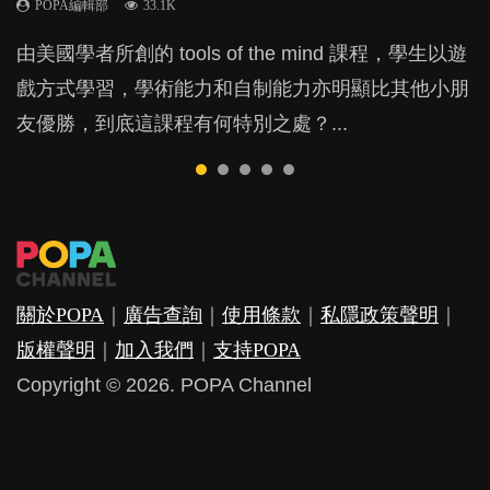
POPA編輯部
POPA編輯部
POPA編輯部
POPA編輯部
33.1K
47.1K
31.5K
25.8K
BB出生後，不止媽媽，爸爸也有機會患上產後抑
由美國學者所創的 tools of the mind 課程，學生以遊
現今小朋友的起跑線，愈推愈前。雖然政府並無官方
父母日夜無間、身心俱疲地照顧BB，如何做到正向
許多媽媽心底可能都有一刻掙扎過：究竟全職好，還
鬱，影響日常生活，嚴重的甚至會有自殺，或傷害小
戲方式學習，學術能力和自制能力亦明顯比其他小朋
的統計數字，但粗略估算，香港至少有六、七百家早
教養？部份父母更會為了小朋友放棄自己的嗜好、減
是在職好。雖說每個家庭都有自己的獨特狀況和考慮
朋友的念頭。但為何爸爸患上產後抑鬱往往難以察
友優勝，到底這課程有何特別之處？...
期教育中心，但孩子是否愈早上Playgroup愈好？...
少出席朋友聚會等等，你以為會換來美好的親子關
因素，但原來全職和在職媽媽所養育的子女其實都各
覺？...
係，有助小朋友成長，但原來父母身心虛耗對孩子的
有擅長。...
成長可能有意想不到的影響！...
關於POPA
｜
廣告查詢
｜
使用條款
｜
私隱政策聲明
｜
版權聲明
｜
加入我們
｜
支持POPA
Copyright © 2026. POPA Channel