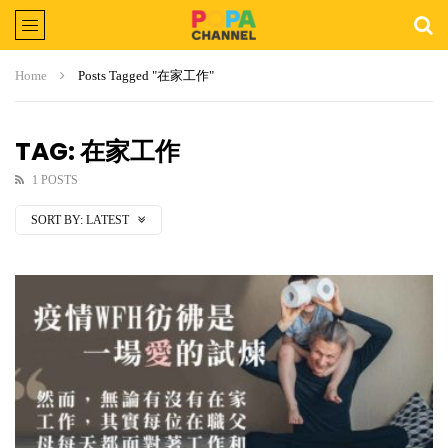
Home
Posts Tagged "在家工作"
TAG: 在家工作
1 POSTS
SORT BY:
LATEST