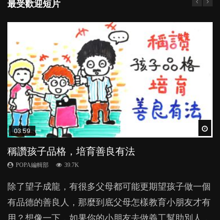
最受歡迎短片
Wat
Wat
Wat
Wat
Wat
03:59
04:28
05:18
04:07
02:57
稱讚孩子品格，培育善良有法
管教｜唔打得，唔罵得，Time-out又得唔得？
功課過量不只影響親子關係 甚至危害夫妻關
【動畫】齋講英文，高人一等？｜為學英文放
香港嬰兒比歐洲BB遲睡1.5小時 夜瞓如何影響長
係？
棄母語對孩子有何影響？
高及免疫系統？
POPA編輯部
POPA編輯部
39.7K
36.2K
POPA編輯部
POPA編輯部
POPA編輯部
33.8K
71.3K
37.4K
除了望子成龍，有很多父母都可能更期望孩子做一個
很多家長期望以time-out「暫停隔離法」，讓孩子跟
上一集，我們看了一個關於功課和學業成績的綜合分
很多家長經常跟子女講英文，甚至由孩子一出世開
亞太區兒科睡眠協會的調查發現，香港0至3歲的嬰幼
有品德的善良人，那麼到底父母怎樣教育小朋友才有
令他失控的情境隔離，從而有反思的空間。不過這方
析研究。然而，要全面地解構 「功課」的功能和效
始，便已急不及待的只講英文，一句廣東話也不說。
兒是全世界最晚入睡。你以為睡眠時間足夠便行？其
用？想像一下，如果你的小朋友去做義工幫助別人，
法，卻隱藏著危機，隨時令孩子蒙受精神傷害？...