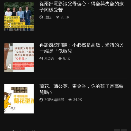
從兩部電影談父母偏心：得寵與失寵的孩
子同樣受苦
瓊姐
20.1K
3
再談感統問題：不必然是高敏，光譜的另
一端是「低敏兒」
MO媽
6.4K
4
蘭花、蒲公英、鬱金香，你的孩子是高敏
兒嗎？
POPA編輯部
34.9K
5