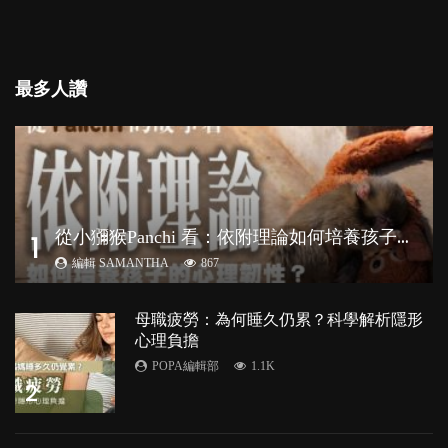
最多人讚
從
小獼猴Panchi 看：依附理論如何培養孩子心理韌性？
1
編輯 SAMANTHA
867
母職疲勞：為何睡久仍累？科學解析隱形
心理負擔
POPA編輯部
1.1K
2