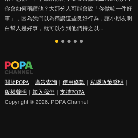
用，我們還必須聆聽孩子的感受和經歷。...
如果家長為了讓孩子學英文，只用外語跟子女溝通，
實何時入睡對孩子也有不少影響。...
你會如何稱讚他？大部分人可能會說「你做咗一件好
放棄自己的母語，對小朋友會有甚麼影響？...
事」，因為我們以為稱讚這些良好行為，讓小朋友明
白幫人是好事，就可以令到他們持之以...
關於POPA
｜
廣告查詢
｜
使用條款
｜
私隱政策聲明
｜
版權聲明
｜
加入我們
｜
支持POPA
Copyright © 2026. POPA Channel