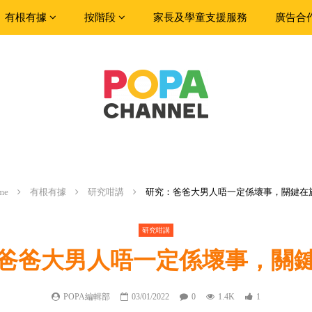
有根有據
按階段
家長及學童支援服務
廣告合
me
有根有據
研究咁講
研究：爸爸大男人唔一定係壞事，關鍵在
研究咁講
爸爸大男人唔一定係壞事，關
POPA編輯部
03/01/2022
0
1.4K
1