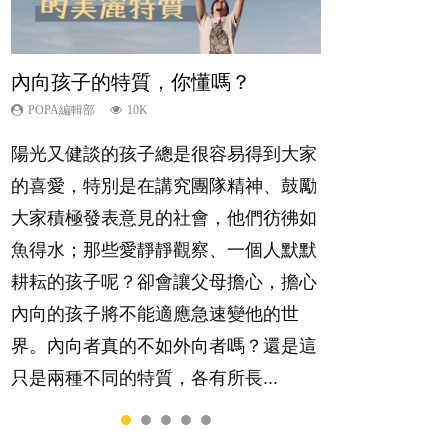
內向孩子的特質，你懂嗎？
夫妻必看！經營婚姻，沒捷徑
想孩子學好外語，點做好？
愛孩子也別忘了愛自己，父母如何
新手父母不用怕
關顧自己的身心靈？
POPA編輯部
POPA編輯部
POPA編輯部
POPA編輯部
10K
22.9K
9.9K
16.3K
POPA編輯部
14.8K
陽光又健談的孩子總是很容易得到大家
你是不是也曾經以為只要跟相愛的人結
有人話學多種語言越早開始越好，有人
相信許多人初為人父母，由懷孕開始到
照顧孩子衣食住行、陪同兒女應對功課
的喜愛，特別是在講究團隊精神、鼓勵
婚，就自然能走到白頭，但生了孩子卻
卻說一時間太多語言，會令孩子感到混
孩子呱呱落地，心中都有數之不盡的問
測驗，還要陪玩製造親子時間，尚要處
大家積極發表意見的社會，他們彷彿如
發現事情不如你所料？ 經營婚姻，不
淆，到底誰是誰非？聽聽專家怎樣說，
題～這裡一次過集合我們以往製作過的
理家中雜項要務……當父母的，有千百
魚得水；那些愛靜靜觀察、一個人默默
如我們想像的簡單，卻也不是大家說得
解開語言學習的迷思～...
相關短片。 這段路讓我們跟你同行～...
個任務要做。可惜，有一樣重要至極
耕耘的孩子呢？卻會讓父母擔心，擔心
那麼難。一起來認識婚姻的真相！...
的，總被遺漏——關注自己的情緒和心
內向的孩子將不能適應急速變他的世
理健康。...
界。內向者真的不如外向者嗎？還是這
只是兩種不同的特質，各有所長...