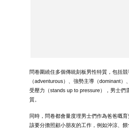
問卷圍繞住多個傳統刻板男性特質，包括競爭性（c
（adventurous）、強勢主導（dominant）
受壓力（stands up to pressur
質。
同時，問卷都會量度埋男士們作為爸爸嘅育
該要分擔照顧小朋友的工作，例如沖涼、餵