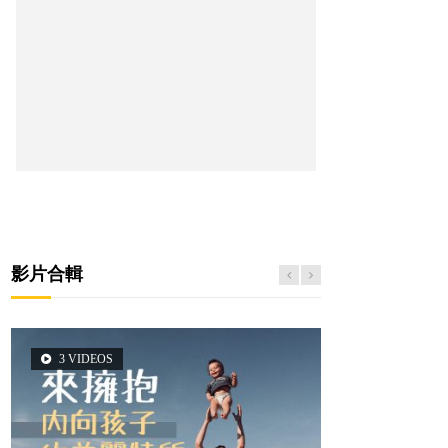
影片合輯
3 VIDEOS
5 VIDEOS
2 VIDEOS
6 VIDEOS
14 VIDEOS