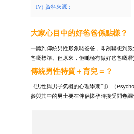
IV)
資料來源：
大家心目中的好爸爸係點樣？
一聽到傳統男性形象嘅爸爸，即刻聯想到嚴
爸嘅標準。但原來，佢哋極有做好爸爸嘅潛
傳統男性特質＋育兒＝？
《男性與男子氣概的心理學期刊》（Psychology 
參與其中的男士要在伴侶懷孕時接受問卷調