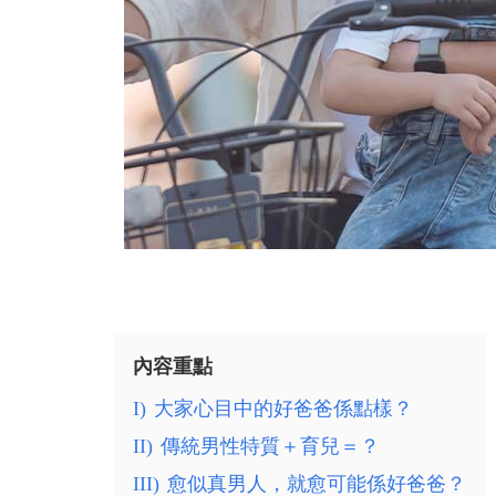
內容重點
I)
大家心目中的好爸爸係點樣？
II)
傳統男性特質＋育兒＝？
III)
愈似真男人，就愈可能係好爸爸？