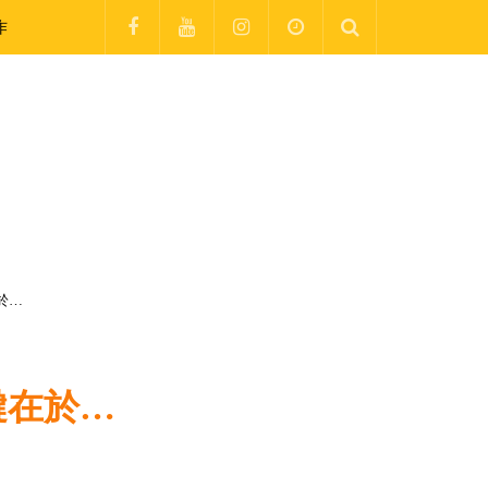
作
於…
鍵在於…