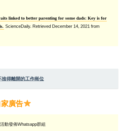
aits linked to better parenting for some dads: Key is for
ScienceDaily. Retrieved December 14, 2021 from
s.
不捨得離開的工作崗位
自家廣告
活動發佈Whatsapp群組