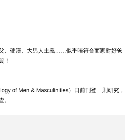
父、硬漢、大男人主義……似乎唔符合而家對好爸
質！
of Men & Masculinities）日前刊登一則研究，
查。