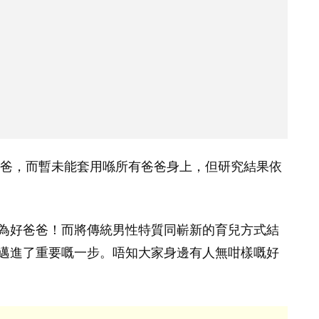
爸，而暫未能套用喺所有爸爸身上，但研究結果依
為好爸爸！而將傳統男性特質同嶄新的育兒方式結
邁進了重要嘅一步。唔知大家身邊有人無咁樣嘅好