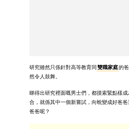
研究雖然只係針對高等教育同
雙職家庭
的爸
然令人鼓舞。
睇得出研究裡面嘅男士們，都摸索緊點樣成
合，就係其中一個新嘗試，向蛻變成好爸爸
爸爸呢？