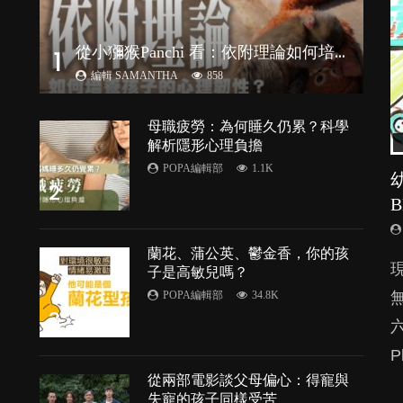
從
小獼猴Panchi 看：依附理論如何培養孩子心理韌性？
1
編輯 SAMANTHA
858
母職疲勞：為何睡久仍累？科學
解析隱形心理負擔
POPA編輯部
1.1K
2
蘭花、蒲公英、鬱金香，你的孩
由
子是高敏兒嗎？
POPA編輯部
34.8K
3
P
處
從兩部電影談父母偏心：得寵與
失寵的孩子同樣受苦