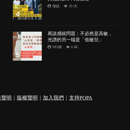
瓊姐
20.1K
4
再談感統問題：不必然是高敏，
光譜的另一端是「低敏兒」
MO媽
6.4K
5
策聲明
｜
版權聲明
｜
加入我們
｜
支持POPA