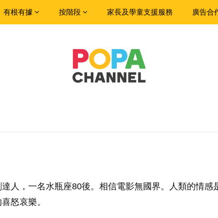
有根有據
按階段
家長及學童支援服務
廣告合
劇達人，一名水瓶座80後。相信電影無國界。人類的情感
的喜怒哀樂。