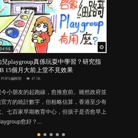
Watch Later
Watch Later
Watch Later
Watch Later
Watch Later
04:59
03:39
03:02
04:06
03:41
幼兒playgroup真係玩耍中學習？研究指
幼稚園遊戲課 如何刺激幼兒自發學習取
老公患產後憂鬱症對BB的影響
全職好？在職好？｜全職媽媽與在職媽媽
BB口腔期乜都放入口，父母該制止還是
BB 15個月大前上堂不見效果
代獎勵與懲罰？
的壓力與價值
放手？
POPA編輯部
15.9K
POPA編輯部
POPA編輯部
POPA編輯部
POPA編輯部
47.1K
33.1K
25.8K
25.5K
BB出生後，不止媽媽，爸爸也有機會患上產
現今小朋友的起跑線，愈推愈前。雖然政府並
美國學者所創的 tools of the mind 課程，學
許多媽媽心底可能都有一刻掙扎過：究竟全職
BB最喜歡隨手拿起什麼都放入口中，有人說
後抑鬱，影響日常生活，嚴重的甚至會有自
無官方的統計數字，但粗略估算，香港至少有
生以遊戲方式學習，學術能力和自制能力亦明
好，還是在職好。雖說每個家庭都有自己的獨
一旦養成吮手指的習慣，大個就很難戒，但原
殺，或傷害小朋友的念頭。但為何爸爸患上產
六、七百家早期教育中心，但孩子是否愈早上
顯比其他小朋友優勝，到底這課程有何特別之
特狀況和考慮因素，但原來全職和在職媽媽所
來一刀切阻止他們放東西入口，隨時會影響孩
後抑鬱往往難以察覺？...
laygroup愈好？...
？...
養育的子女其實都各有擅長。...
子的身心發展？...