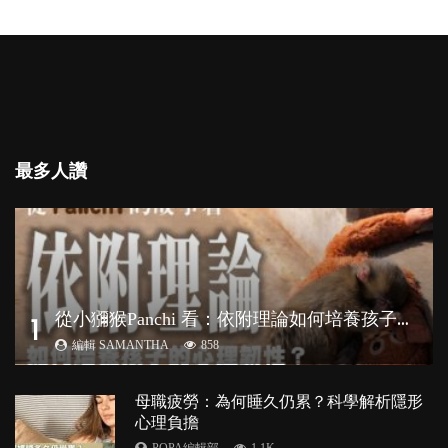
最多人讚
從
小獼猴Panchi 看：依附理論如何培養孩子心理韌性？
1
編輯 SAMANTHA
858
母職疲勞：為何睡久仍累？科學解析隱形
心理負擔
POPA編輯部
1.1K