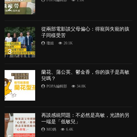
2
從兩部電影談父母偏心：得寵與失寵的孩
子同樣受苦
瓊姐
20.1K
3
蘭花、蒲公英、鬱金香，你的孩子是高敏
兒嗎？
POPA編輯部
34.8K
4
再談感統問題：不必然是高敏，光譜的另
一端是「低敏兒」
MO媽
6.4K