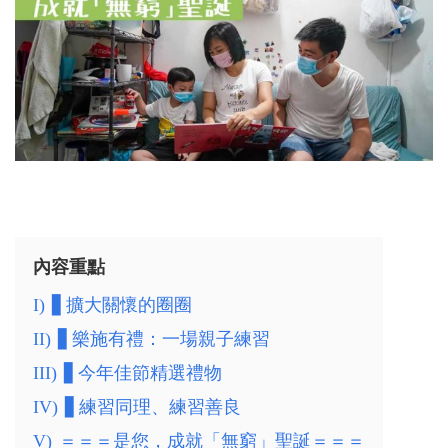
內容重點
I)
▋擴大關懷的圈圈
II)
▋樂施有禮：一場親子練習
III)
▋今年佳節精選禮物
IV)
▋練習同理、練習善良
V)
＝＝＝是您，成就「無窮」聖誕＝＝＝