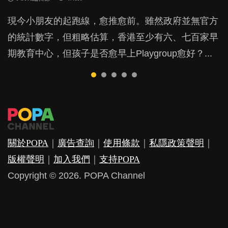
BB出生後，不止媽媽，爸爸也有機會患上產後抑
BB最喜歡隨手拿起什麼都放入口中，有人說一旦養
現今小朋友的起跑線，愈推愈前。雖然政府並無官方
由美國學者所創的 tools of the mind 課程，學生以遊
許多媽媽心底可能都有一刻掙扎過：究竟全職好，還
鬱，影響日常生活，嚴重的甚至會有自殺，或傷害小
成吮手指的習慣，大個就很難戒，但原來一刀切阻止
的統計數字，但粗略估算，香港至少有六、七百家早
戲方式學習，學術能力和自制能力亦明顯比其他小朋
是在職好。雖說每個家庭都有自己的獨特狀況和考慮
朋友的念頭。但為何爸爸患上產後抑鬱往往難以察
他們放東西入口，隨時會影響孩子的身心發展？...
期教育中心，但孩子是否愈早上Playgroup愈好？...
友優勝，到底這課程有何特別之處？...
因素，但原來全職和在職媽媽所養育的子女其實都各
覺？...
有擅長。...
關於POPA
｜
廣告查詢
｜
使用條款
｜
私隱政策聲明
｜
版權聲明
｜
加入我們
｜
支持POPA
Copyright © 2026. POPA Channel