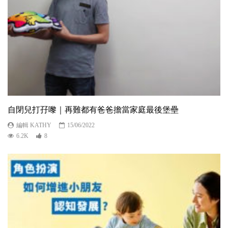
自閉兒打孖嚟｜再難都有爸爸擔當家庭最後堡壘
編輯 KATHY
15/06/2022
6.2K
8