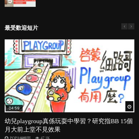
5
最受歡迎短片
Wat
Wat
Wat
Wat
Wat
04:59
03:39
03:02
04:06
03:41
幼兒playgroup真係玩耍中學習？研究指BB 15個
幼稚園遊戲課 如何刺激幼兒自發學習取代獎勵
老公患產後憂鬱症對BB的影響
全職好？在職好？｜全職媽媽與在職媽媽的壓
BB口腔期乜都放入口，父母該制止還是放手？
月大前上堂不見效果
與懲罰？
力與價值
POPA編輯部
POPA編輯部
15.9K
25.5K
POPA編輯部
POPA編輯部
POPA編輯部
47.1K
33.1K
25.8K