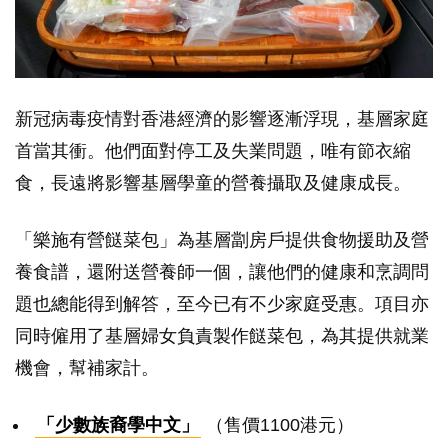
新冠病毒疫情對香港經濟的影響逐漸浮現，基層家庭
首當其衝。他們面對停工及失業問題，唯有節衣縮
食，長遠將影響基層學童的營養攝取及健康成長。
「樂施有營餸菜包」為基層劏房戶提供食物援助及營
養食譜，還附送營養師一個，讓他們的健康和烹調問
題也總能得到解答，至今已有不少家庭受惠。項目亦
同時僱用了基層婦女負責製作餸菜包，為其提供就業
機會，幫補家計。
「少數族裔學中文」
（售價1100港元）