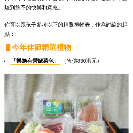
驗到施予的快樂和意義。
你可以跟孩子參考以下的精選禮物表，作為討論的起
點：
▋今年佳節精選禮物
「樂施有營餸菜包」
（售價830港元）