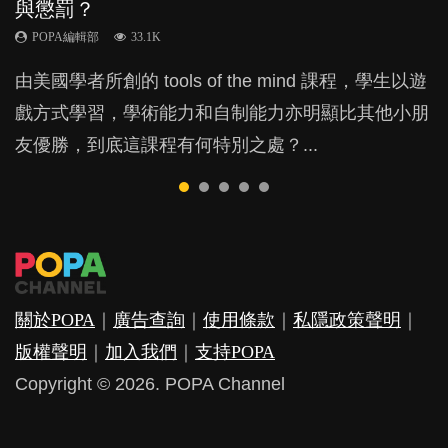
與懲罰？
月大前上堂不見效果
力與價值
的身心虛耗
POPA編輯部
15.9K
POPA編輯部
POPA編輯部
POPA編輯部
POPA編輯部
33.1K
47.1K
25.8K
31.5K
BB出生後，不止媽媽，爸爸也有機會患上產後抑
由美國學者所創的 tools of the mind 課程，學生以遊
現今小朋友的起跑線，愈推愈前。雖然政府並無官方
許多媽媽心底可能都有一刻掙扎過：究竟全職好，還
父母日夜無間、身心俱疲地照顧BB，如何做到正向
鬱，影響日常生活，嚴重的甚至會有自殺，或傷害小
戲方式學習，學術能力和自制能力亦明顯比其他小朋
的統計數字，但粗略估算，香港至少有六、七百家早
是在職好。雖說每個家庭都有自己的獨特狀況和考慮
教養？部份父母更會為了小朋友放棄自己的嗜好、減
朋友的念頭。但為何爸爸患上產後抑鬱往往難以察
友優勝，到底這課程有何特別之處？...
期教育中心，但孩子是否愈早上Playgroup愈好？...
因素，但原來全職和在職媽媽所養育的子女其實都各
少出席朋友聚會等等，你以為會換來美好的親子關
覺？...
有擅長。...
係，有助小朋友成長，但原來父母身心虛耗對孩子的
成長可能有意想不到的影響！...
關於POPA
｜
廣告查詢
｜
使用條款
｜
私隱政策聲明
｜
版權聲明
｜
加入我們
｜
支持POPA
Copyright © 2026. POPA Channel