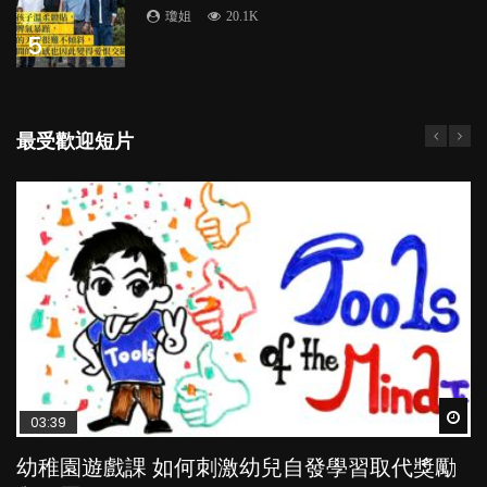
瓊姐
20.1K
5
最受歡迎短片
Wat
Wat
Wat
Wat
Wat
03:39
04:59
03:02
04:06
04:18
幼稚園遊戲課 如何刺激幼兒自發學習取代獎勵
幼兒playgroup真係玩耍中學習？研究指BB 15個
老公患產後憂鬱症對BB的影響
全職好？在職好？｜全職媽媽與在職媽媽的壓
凡事以BB為中心，就係好爸媽？｜別忽視父母