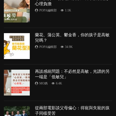
心理負擔
POPA編輯部
1.1K
2
蘭花、蒲公英、鬱金香，你的孩子是高敏
兒嗎？
POPA編輯部
34.9K
3
再談感統問題：不必然是高敏，光譜的另
一端是「低敏兒」
MO媽
6.4K
4
從兩部電影談父母偏心：得寵與失寵的孩
子同樣受苦