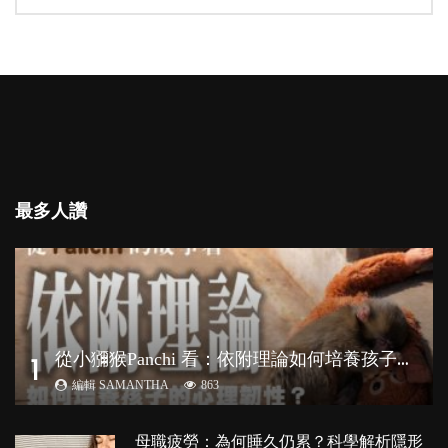
最多人讚
從
小獼猴Panchi 看：依附理論如何培養孩子心理韌性？
1
編輯 SAMANTHA
863
母職疲勞：為何睡久仍累？科學解析隱形