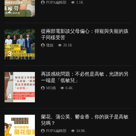
POPA編輯部
1.1K
2
從兩部電影談父母偏心：得寵與失寵的孩
子同樣受苦
瓊姐
20.1K
3
再談感統問題：不必然是高敏，光譜的另
一端是「低敏兒」
MO媽
6.4K
4
蘭花、蒲公英、鬱金香，你的孩子是高敏
兒嗎？
POPA編輯部
34.9K