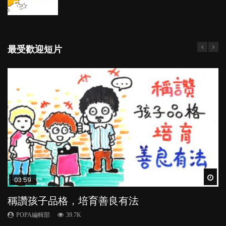
5
最受歡迎短片
Wat
Wat
Wat
Wat
Wat
03:59
03:41
04:28
02:57
03:31
稱讚孩子品格，培育善良有法
BB口腔期乜都放入口，父母該制止還是放手？
管教｜唔打得，唔罵得，Time-out又得唔得？
香港嬰兒比歐洲BB遲睡1.5小時 夜瞓如何影響長
【動畫】父母信念如何，子女也必如何？
高及免疫系統？
POPA編輯部
POPA編輯部
POPA編輯部
POPA編輯部
39.7K
25.5K
36.2K
20.2K