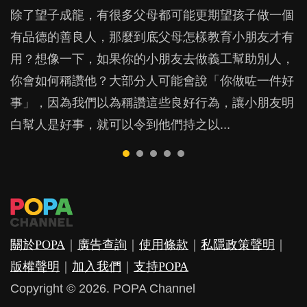
POPA編輯部
37.4K
除了望子成龍，有很多父母都可能更期望孩子做一個
BB最喜歡隨手拿起什麼都放入口中，有人說一旦養
很多家長期望以time-out「暫停隔離法」，讓孩子跟
俗語有云「好醜命生成」，那麼孩子聰明或愚笨、將
亞太區兒科睡眠協會的調查發現，香港0至3歲的嬰幼
有品德的善良人，那麼到底父母怎樣教育小朋友才有
成吮手指的習慣，大個就很難戒，但原來一刀切阻止
令他失控的情境隔離，從而有反思的空間。不過這方
來有沒有成就，是不是早就由天注定？原來，父母師
兒是全世界最晚入睡。你以為睡眠時間足夠便行？其
用？想像一下，如果你的小朋友去做義工幫助別人，
他們放東西入口，隨時會影響孩子的身心發展？...
法，卻隱藏著危機，隨時令孩子蒙受精神傷害？...
長的信念才是關鍵，並會在不知不覺間影響了孩子的
實何時入睡對孩子也有不少影響。...
你會如何稱讚他？大部分人可能會說「你做咗一件好
表現……...
事」，因為我們以為稱讚這些良好行為，讓小朋友明
白幫人是好事，就可以令到他們持之以...
關於POPA
｜
廣告查詢
｜
使用條款
｜
私隱政策聲明
｜
版權聲明
｜
加入我們
｜
支持POPA
Copyright © 2026. POPA Channel