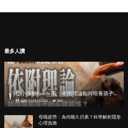
最多人讚
從
小獼猴Panchi 看：依附理論如何培養孩子心理韌性？
1
編輯 SAMANTHA
868
母職疲勞：為何睡久仍累？科學解析隱形
心理負擔