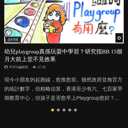
Wat
Wat
Wat
Wat
Wat
04:59
03:39
03:02
04:06
03:41
幼兒playgroup真係玩耍中學習？研究指BB 15個
幼稚園遊戲課 如何刺激幼兒自發學習取代獎勵
老公患產後憂鬱症對BB的影響
全職好？在職好？｜全職媽媽與在職媽媽的壓
BB口腔期乜都放入口，父母該制止還是放手？
月大前上堂不見效果
與懲罰？
力與價值
POPA編輯部
POPA編輯部
15.9K
25.5K
POPA編輯部
POPA編輯部
POPA編輯部
47.1K
33.1K
25.8K
BB出生後，不止媽媽，爸爸也有機會患上產後抑
BB最喜歡隨手拿起什麼都放入口中，有人說一旦養
現今小朋友的起跑線，愈推愈前。雖然政府並無官方
由美國學者所創的 tools of the mind 課程，學生以遊
許多媽媽心底可能都有一刻掙扎過：究竟全職好，還
鬱，影響日常生活，嚴重的甚至會有自殺，或傷害小
成吮手指的習慣，大個就很難戒，但原來一刀切阻止
的統計數字，但粗略估算，香港至少有六、七百家早
戲方式學習，學術能力和自制能力亦明顯比其他小朋
是在職好。雖說每個家庭都有自己的獨特狀況和考慮
朋友的念頭。但為何爸爸患上產後抑鬱往往難以察
他們放東西入口，隨時會影響孩子的身心發展？...
期教育中心，但孩子是否愈早上Playgroup愈好？...
友優勝，到底這課程有何特別之處？...
因素，但原來全職和在職媽媽所養育的子女其實都各
覺？...
有擅長。...