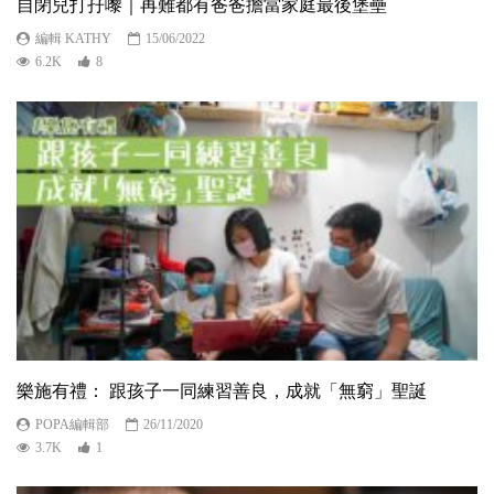
自閉兒打孖嚟｜再難都有爸爸擔當家庭最後堡壘
編輯 KATHY
15/06/2022
6.2K
8
樂施有禮： 跟孩子一同練習善良，成就「無窮」聖誕
POPA編輯部
26/11/2020
3.7K
1