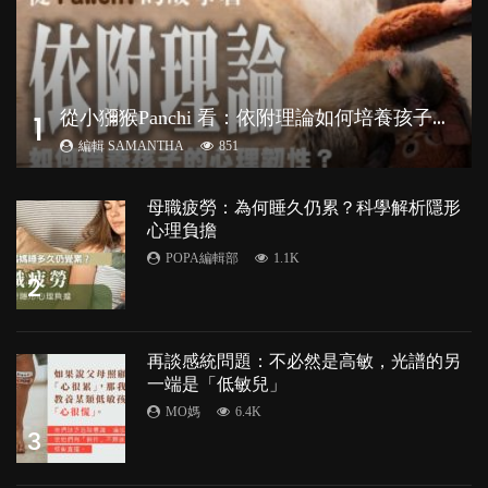
從
小獼猴Panchi 看：依附理論如何培養孩子心理韌性？
1
編輯 SAMANTHA
851
母職疲勞：為何睡久仍累？科學解析隱形
心理負擔
POPA編輯部
1.1K
2
再談感統問題：不必然是高敏，光譜的另
一端是「低敏兒」
MO媽
6.4K
3