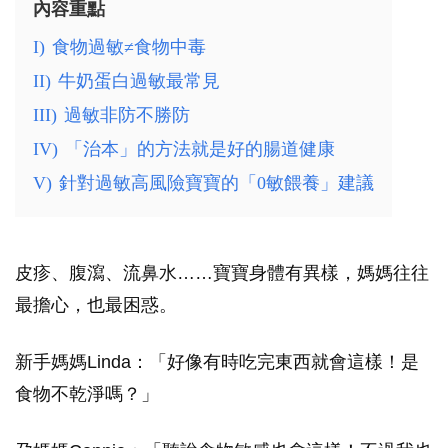
內容重點
I)
食物過敏≠食物中毒
II)
牛奶蛋白過敏最常見
III)
過敏非防不勝防
IV)
「治本」的方法就是好的腸道健康
V)
針對過敏高風險寶寶的「0敏餵養」建議
皮疹、腹瀉、流鼻水……寶寶身體有異樣，媽媽往往
最擔心，也最困惑。
新手媽媽Linda：「好像有時吃完東西就會這樣！是
食物不乾淨嗎？」