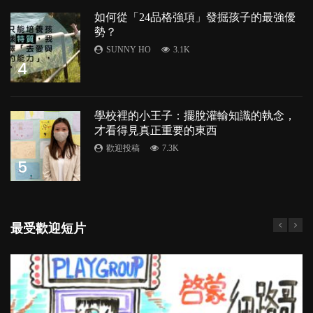
如何從「24品格強項」發掘孩子的最強優
勢？
SUNNY HO
3.1K
4
學校裡的小王子：擺脫灌輸知識的執念，
才看得見真正重要的東西
歡迎投稿
7.3K
5
最受歡迎短片