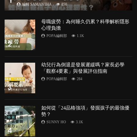
編輯 SAMANTHA
850
母職疲勞：為何睡久仍累？科學解析隱形
心理負擔
POPA編輯部
1.1K
2
幼兒行為倒退是發展遲緩嗎？家長必學
「觀察4要素」與發展評估指南
POPA編輯部
284
3
如何從「24品格強項」發掘孩子的最強優
勢？
SUNNY HO
3.1K
4