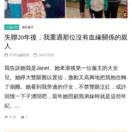
人物訪問
成年孩子
失聯20年後，我重遇那位沒有血緣關係的親
人
POPA編輯部
26/02/2020
我告訴她我是Janet、她來港後第一位僱主的大女
兒。她睜大雙眼難以置信，激動又高興地把我抱住轉
了個圈。她看到我旁邊的仔女，不禁雙眼泛紅，或許
回憶一下子湧現吧，當年她照顧我弟妹時就是這些年
紀。...
8.7K
5