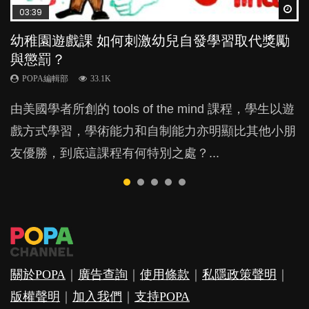
Wat
Wat
Wat
Wat
Wat
03:39
04:59
03:02
04:06
04:18
幼稚園遊戲課 如何刺激幼兒自發學習取代獎勵
幼兒playgroup真係玩耍中學習？研究指BB 15個
老公患產後憂鬱症對BB的影響
全職好？在職好？｜全職媽媽與在職媽媽的壓
凡事以BB為中心，就係好爸媽？｜別忽視父母
與懲罰？
月大前上堂不見效果
力與價值
的身心虛耗
POPA編輯部
15.9K
POPA編輯部
POPA編輯部
POPA編輯部
POPA編輯部
33.1K
47.1K
25.8K
31.5K
BB出生後，不止媽媽，爸爸也有機會患上產後抑
由美國學者所創的 tools of the mind 課程，學生以遊
現今小朋友的起跑線，愈推愈前。雖然政府並無官方
許多媽媽心底可能都有一刻掙扎過：究竟全職好，還
父母日夜無間、身心俱疲地照顧BB，如何做到正向
鬱，影響日常生活，嚴重的甚至會有自殺，或傷害小
戲方式學習，學術能力和自制能力亦明顯比其他小朋
的統計數字，但粗略估算，香港至少有六、七百家早
是在職好。雖說每個家庭都有自己的獨特狀況和考慮
教養？部份父母更會為了小朋友放棄自己的嗜好、減
朋友的念頭。但為何爸爸患上產後抑鬱往往難以察
友優勝，到底這課程有何特別之處？...
期教育中心，但孩子是否愈早上Playgroup愈好？...
因素，但原來全職和在職媽媽所養育的子女其實都各
少出席朋友聚會等等，你以為會換來美好的親子關
覺？...
有擅長。...
係，有助小朋友成長，但原來父母身心虛耗對孩子的
成長可能有意想不到的影響！...
關於POPA
｜
廣告查詢
｜
使用條款
｜
私隱政策聲明
｜
版權聲明
｜
加入我們
｜
支持POPA