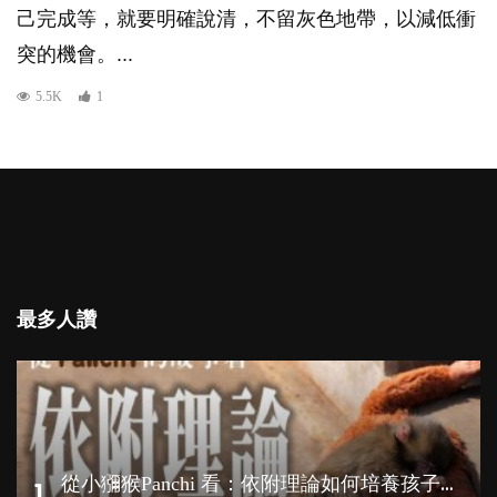
己完成等，就要明確說清，不留灰色地帶，以減低衝
突的機會。...
5.5K
1
最多人讚
從
小獼猴Panchi 看：依附理論如何培養孩子心理韌性？
1