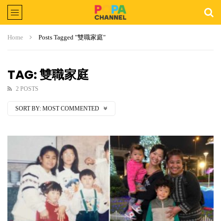
Home
Posts Tagged "雙職家庭"
TAG: 雙職家庭
2 POSTS
SORT BY:
MOST COMMENTED