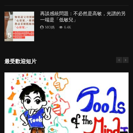
再談感統問題：不必然是高敏，光譜的另
一端是「低敏兒」
MO媽
6.4K
5
最受歡迎短片