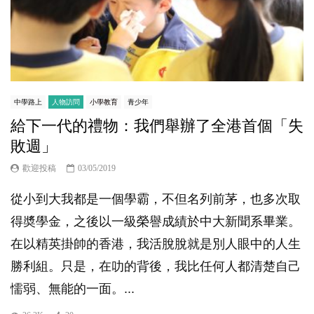
中學路上
人物訪問
小學教育
青少年
給下一代的禮物：我們舉辦了全港首個「失
敗週」
歡迎投稿
03/05/2019
從小到大我都是一個學霸，不但名列前茅，也多次取
得奬學金，之後以一級榮譽成績於中大新聞系畢業。
在以精英掛帥的香港，我活脫脫就是別人眼中的人生
勝利組。只是，在叻的背後，我比任何人都清楚自己
懦弱、無能的一面。...