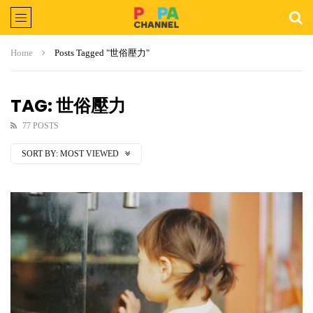
Home
Posts Tagged "世俗壓力"
TAG: 世俗壓力
77 POSTS
SORT BY:
MOST VIEWED