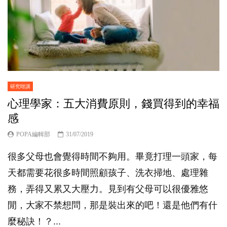
研究咁講
心理學家：五大消費原則，錢買得到的幸福
感
POPA編輯部
31/07/2019
很多父母也會覺得時間不夠用。畢竟打理一頭家，每
天都需要花很多時間照顧孩子、洗衣掃地、處理雜
務，弄得又累又大壓力。見到有父母可以很優雅悠
閒，大家不禁想問，那是裝出來的吧！還是他們有什
麼秘訣！？...