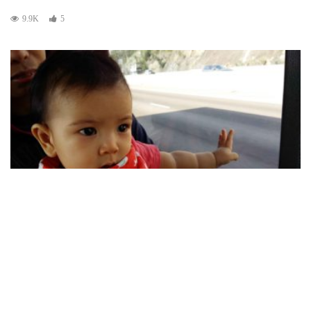
9.9K
5
初生嬰兒
書寫省思
節瓜手仔的掌聲背後，媽媽們的壓力你知道
嗎？
MUMSY POPSY
30/11/2017