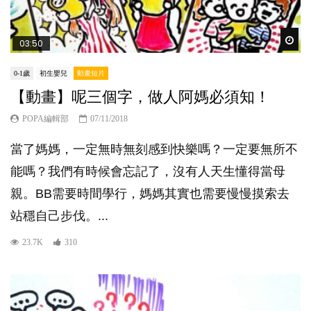
Wat
03:50
0-1歲
初生嬰兒
動畫短片
【動畫】呢三個字，做人阿媽必須知！
POPA編輯部
07/11/2018
當了媽媽，一定無時無刻感到快樂嗎？一定要無所不
能嗎？我們有時候會忘記了，沒有人天生懂得當母
親。BB需要時間學行，媽媽其實也需要慢慢摸索去
站穩自己步伐。...
23.7K
310