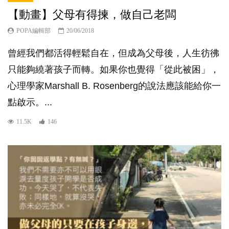
【動畫】父母有得揀，做自己老闆
POPA編輯部
20/06/2018
曾經我們都活得輕鬆自在，但成為父母後，人生彷彿
只能夠繞著孩子而轉。如果你也覺得「從此被困」，
心理學家Marshall B. Rosenberg的說法應該能給你一
點啟示。...
11.5K
146