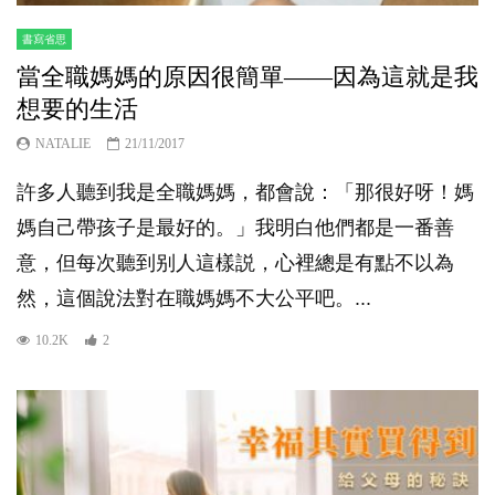
書寫省思
當全職媽媽的原因很簡單——因為這就是我
想要的生活
NATALIE
21/11/2017
許多人聽到我是全職媽媽，都會說：「那很好呀！媽
媽自己帶孩子是最好的。」我明白他們都是一番善
意，但每次聽到别人這樣説，心裡總是有點不以為
然，這個說法對在職媽媽不大公平吧。...
10.2K
2