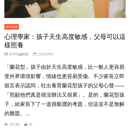
研究咁講
心理學家：孩子天生高度敏感，父母可以這
樣照養
POPA編輯部
22/10/2019
「蘭花型」孩子由於天生高度敏感，比一般人更容易
受外界環境影響，情緒也更容易受傷。不少家長立即
留言表示認同，吐出養育蘭花型孩子的父母心聲——
「照顧他們真是很沒辦法又很累」。是的，蘭花型孩
子，給家長下了一道很艱澀的考題，但這並不是無解
的難題。...
101.9K
10