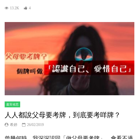
13.2K
4
書寫省思
人人都說父母要考牌，到底要考咩牌？
希婷
26/02/2019
曾幾何時，我深深認同「做父母要考牌」，會看不過