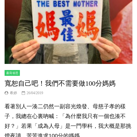
書寫省思
寬恕自己吧！我們不需要做100分媽媽
希婷
26/04/2019
看著別人一湊二仍然一副容光煥發、母慈子孝的樣
子，我總在心裏吶喊：「為什麼我只有一個也湊不
好？」若果「成為人母」是一門學科，我大概是那挑
燈夜讀，苦苦進求100分的媽媽。...