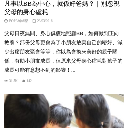
凡事以BB為中心，就係好爸媽？｜別忽視
父母的身心虛耗
POPA編輯部
23/03/2016
父母日夜無間、身心俱疲地照顧BB，如何做到正向
教養？部份父母更會為了小朋友放棄自己的嗜好、減
少出席朋友聚會等等，你以為會換來美好的親子關
係，有助小朋友成長，但原來父母身心虛耗對孩子的
成長可能有意想不到的影響！...
31.5K
142