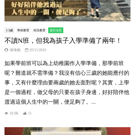
1-3歲
學前教育
幼兒教育
書寫省思
不讀N班，但我為孩子入學準備了兩年！
瑋瑋媽
05/11/2019
如果學前班可以為上幼稚園作入學準備，那學前班
呢？難道就不需準備？我沒有信心三歲的她能應付的
事，又有什麼理由要兩歲的她去面對呢？其實，上學
是一個過程，做父母的只要在孩子身邊，好好陪伴他
渡過這個人生中的一關，便足夠了。...
10.9K
11