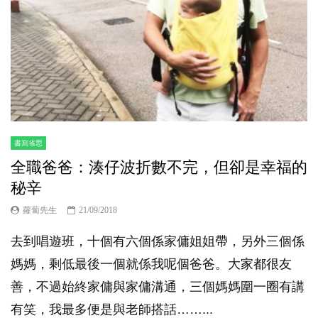
書寫省思
全職爸爸：湊仔波折數不完，但卻是幸福的
秘辛
蘿蔔先生
21/09/2018
去到唱遊班，十個有六個係家傭姐姐帶，另外三個係
媽媽，剩低最後一個就係我呢個爸爸。大家都很友
善，不過始終家傭與家傭溝通，三個媽媽圍一圈有講
有笑，我最多便是與老師搭話……...