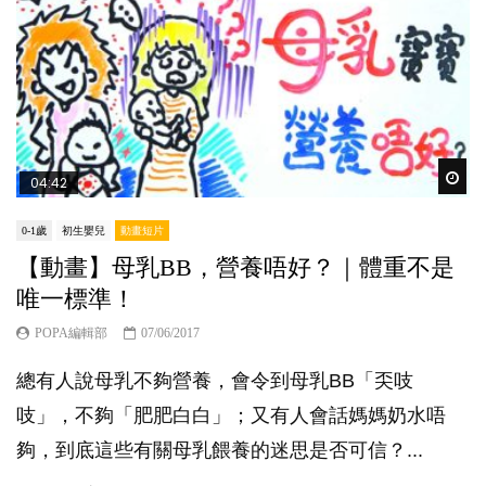
Wat
04:42
0-1歲
初生嬰兒
動畫短片
【動畫】母乳BB，營養唔好？｜體重不是
唯一標準！
POPA編輯部
07/06/2017
總有人說母乳不夠營養，會令到母乳BB「奀吱
吱」，不夠「肥肥白白」；又有人會話媽媽奶水唔
夠，到底這些有關母乳餵養的迷思是否可信？...