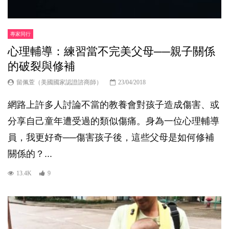
專家同行
心理輔導：練習當不完美父母──親子關係
的破裂與修補
留佩萱（美國國家認證諮商師）
23/04/2018
網路上許多人討論不當的教養會對孩子造成傷害、或
分享自己童年遭受過的類似傷痛。身為一位心理輔導
員，我更好奇──傷害孩子後，這些父母是如何修補
關係的？...
13.4K
9