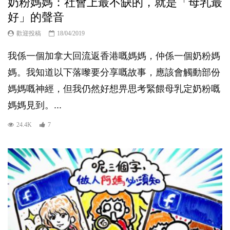
奶粉媽媽：社會上最不缺的，就是「母乳最
好」的聲音
歡迎投稿
18/04/2019
我係一個加拿大回流返香港嘅媽媽，仲係一個奶粉媽
媽。我知道以下落嚟要分享嘅故事，應該會觸動部份
媽媽嘅神經，但我仍然好想畀思考緊餵母乳定奶粉嘅
媽媽見到。...
24.4K
7