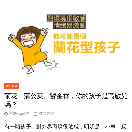
研究咁講
蘭花、蒲公英、鬱金香，你的孩子是高敏兒
嗎？
POPA編輯部
25/09/2019
有一類孩子，對外界環境很敏感，明明是「小事」反