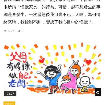
眼所謂「怪獸家長」的行為。可惜，越不想發生的事
總是會發生。一次盛怒後我沮喪不已，天啊，為何情
緒來時，我控制不到，變成了我心目中的怪獸？...
12.7K
2
Wat
03:27
動畫短片