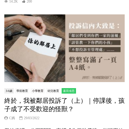
14.2K
200
3-6歲
學前教育
小學教育
幼兒教育
書寫省思
終於，我被鄰居投訴了（上）｜停課後，孩
子成了不受歡迎的怪獸？
C媽
29/03/2022