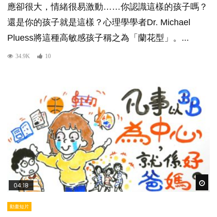
應卻很大，情緒很易激動……你認識這樣的孩子嗎？
還是你的孩子就是這樣？心理學學者Dr. Michael
Pluess將這種高敏感孩子稱之為「蘭花型」。...
34.9K
10
Wat
04:18
動畫短片