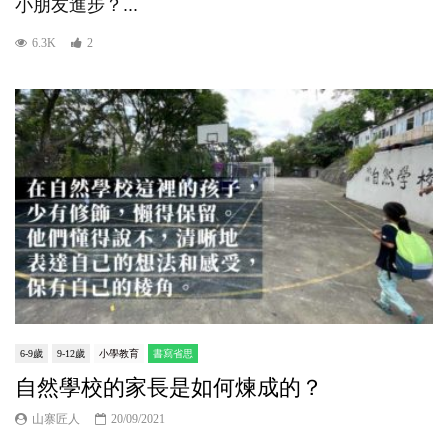
小朋友進步？...
6.3K
2
6-9歲
9-12歲
小學教育
書寫省思
自然學校的家長是如何煉成的？
山寨匠人
20/09/2021