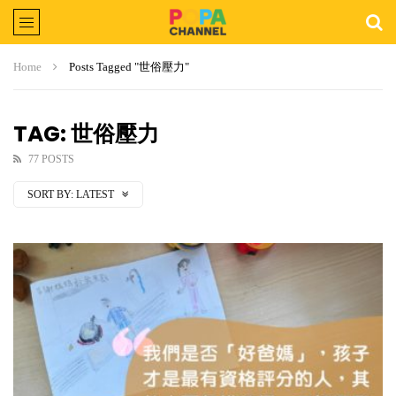
Home
Posts Tagged "世俗壓力"
TAG: 世俗壓力
77 POSTS
SORT BY:
LATEST