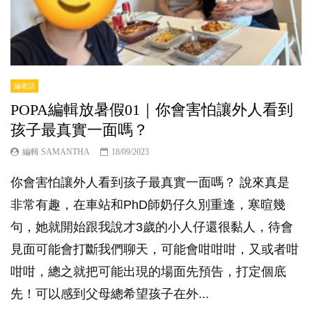
編者話
POPA編輯放暑假01｜你會害怕讓外人看到
孩子最真實一面嗎？
編輯 SAMANTHA
18/09/2023
你會害怕讓外人看到孩子最真實一面嗎？ 說來真是
非常有趣，在車站和PhD師奶仔久別重逢，寒暄幾
句，她就開始跟我說才3歲的小人仔還很黏人，待會
見面可能會打斷我們聊天，可能會咁咁咁，又或者咁
咁咁，總之就把可能出現的場面先預告，打定個底
先！可以感到父母總希望孩子在外...