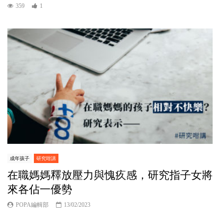
359
1
成年孩子
研究咁講
在職媽媽釋放壓力與愧疚感，研究指子女將
來各佔一優勢
POPA編輯部
13/02/2023