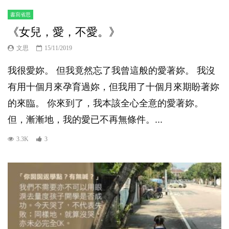
書寫省思
《女兒，愛，不愛。》
文思
15/11/2019
我很愛妳。 但我竟然忘了我曾這般的愛著妳。 我沒
有用十個月來孕育過妳，但我用了十個月來期盼著妳
的來臨。 你來到了，我本該全心全意的愛著妳。
但，漸漸地，我的愛已不再無條件。...
3.3K
3