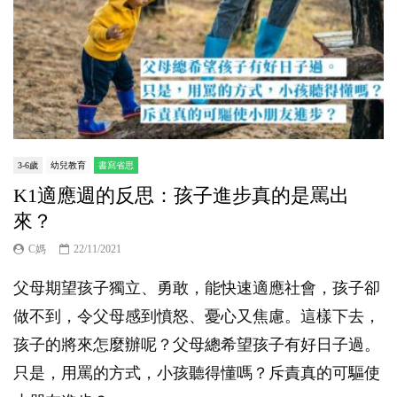
3-6歲
幼兒教育
書寫省思
K1適應週的反思：孩子進步真的是罵出
來？
C媽
22/11/2021
父母期望孩子獨立、勇敢，能快速適應社會，孩子卻
做不到，令父母感到憤怒、憂心又焦慮。這樣下去，
孩子的將來怎麼辦呢？父母總希望孩子有好日子過。
只是，用罵的方式，小孩聽得懂嗎？斥責真的可驅使