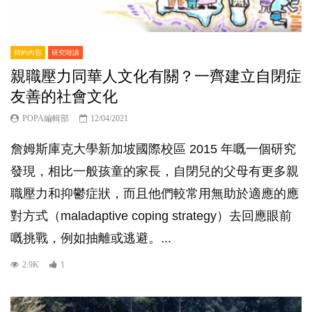
特約內容
研究咁講
親職壓力同華人文化有關？一齊建立自閉症
友善的社會文化
POPA編輯部
12/04/2021
詹姆斯庫克大學新加坡國際校區 2015 年嘅一個研究
發現，相比一般孩童的家長，自閉兒的父母有更多親
職壓力和抑鬱症狀，而且他們較常用無助於適應的應
對方式（maladaptive coping strategy）去回應眼前
嘅挑戰，例如抽離或逃避。...
2.9K
1