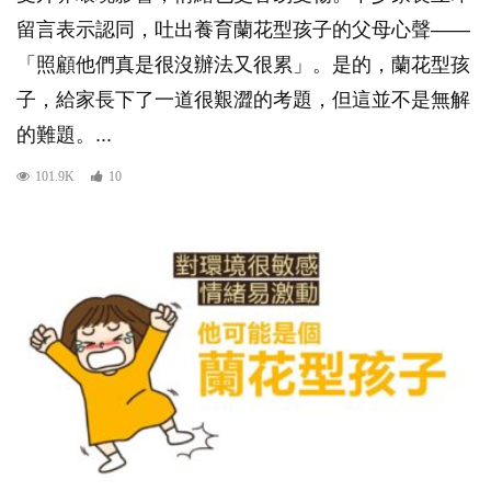
留言表示認同，吐出養育蘭花型孩子的父母心聲——
「照顧他們真是很沒辦法又很累」。是的，蘭花型孩
子，給家長下了一道很艱澀的考題，但這並不是無解
的難題。...
101.9K
10