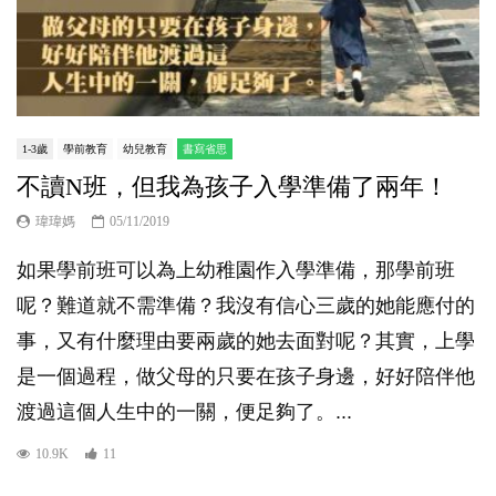
1-3歲
學前教育
幼兒教育
書寫省思
不讀N班，但我為孩子入學準備了兩年！
瑋瑋媽
05/11/2019
如果學前班可以為上幼稚園作入學準備，那學前班
呢？難道就不需準備？我沒有信心三歲的她能應付的
事，又有什麼理由要兩歲的她去面對呢？其實，上學
是一個過程，做父母的只要在孩子身邊，好好陪伴他
渡過這個人生中的一關，便足夠了。...
10.9K
11