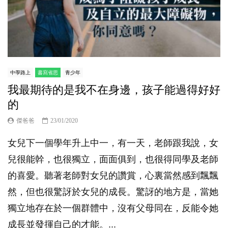
中學路上
書寫省思
青少年
我最期待的是我不在身邊，孩子能過得好好
的
傑爸爸
23/01/2020
女兒下一個學年升上中一，有一天，老師跟我說，女
兒很能幹，也很獨立，面面俱到，也很得同學及老師
的喜愛。聽著老師對女兒的讚賞，心裏當然感到飄飄
然，但也很驚訝於女兒的成長。驚訝的地方是，當她
獨立地存在於一個群體中，沒有父母同在，反能令她
成長並發揮自己的才能。...