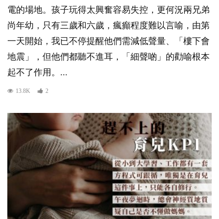
電的場地。孩子玩得太興奮容易失控，更何況兩兄弟
尚年幼，只有三歲和六歲，瘋癲程度難以言喻，由第
一天開始，我已不停提醒他們需減低聲量、「樓下會
地震」，但他們都聽不進耳，「細聲啲」的勸喻根本
起不了作用。...
13.8K
2