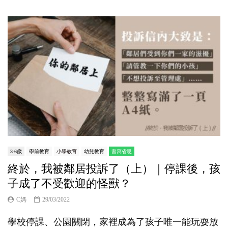
3-6歲
學前教育
小學教育
幼兒教育
書寫省思
終於，我被鄰居投訴了（上）｜停課後，孩
子成了不受歡迎的怪獸？
C媽
29/03/2022
學校停課、公園關閉，家裡成為了孩子唯一能玩耍放