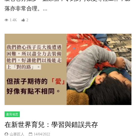
落亦非常合理。...
1.4K
2
書寫省思
在新世界育兒：學習與錯誤共存
山寨匠人
14/04/2022