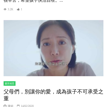
很辛苦，希望孩子快活自在。...
3.2K
1
書寫省思
父母們，別讓你的愛，成為孩子不可承受之
重
瓊姐
14/02/2020