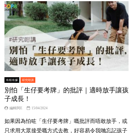
有根有據
研究咁講
別怕「生仔要考牌」的批評｜適時放手讓孩
子成長！
編輯阿E
15/04/2024
如果因為怕咗「生仔要考牌」嘅批評而唔敢放手，或
只求用大眾接受嘅方式去教，好容易令我哋忘記孩子