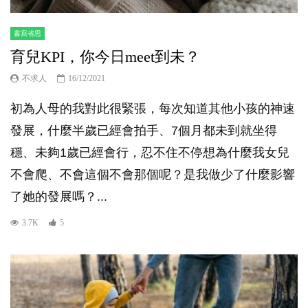
書寫省思
育兒KPI，你今日meet到未？
不求人
16/12/2021
初為人母的我對此很緊張，每次知道其他小孩的神速
發展，什麼半歲已經會拍手、7個月都未到就坐得
穩、未夠1歲已經會行，忍不住不停想為什麼我女兒
不會爬、不會這個不會那個呢？是我做少了什麼影響
了她的發展嗎？...
3.7K
5