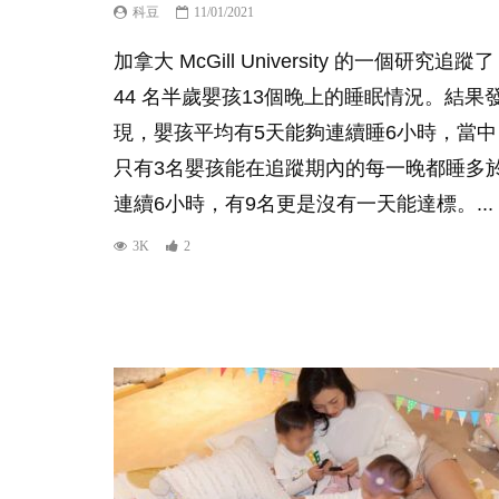
科豆
11/01/2021
加拿大 McGill University 的一個研究追蹤了
44 名半歲嬰孩13個晚上的睡眠情況。結果
現，嬰孩平均有5天能夠連續睡6小時，當中
只有3名嬰孩能在追蹤期內的每一晚都睡多
連續6小時，有9名更是沒有一天能達標。...
3K
2