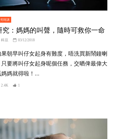
研究咁講
研究：媽媽的叫聲，隨時可救你一命
科豆
03/12/2018
如果朝早叫仔女起身有難度，唔洗買新鬧鐘喇
～只要將叫仔女起身呢個任務，交晒俾最偉大
嘅媽媽就得啦！...
2.4K
1