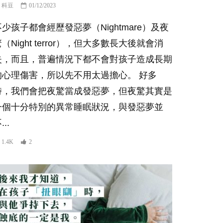
科豆
01/12/2023
不少孩子都會經歷發惡夢（Nightmare）及夜
（Night terror），但大多數長大後就會消
失，而且，普遍情況下都不會對孩子造成長期
的心理傷害，所以先不用太過擔心。 好多
時，我們會把夜驚當成發惡夢，但夜驚其實是
一個十分特別的異常睡眠狀況，與發惡夢並
...
1.4K
2