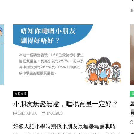
有根有據
小朋友無憂無慮，睡眠質量一定好？
編輯 ANNA
17/08/2023
好多人話小學時期係小朋友最無憂無慮嘅時