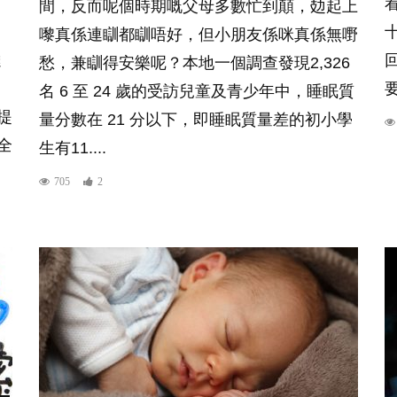
間，反而呢個時期嘅父母多數忙到顛，攰起上
嚟真係連瞓都瞓唔好，但小朋友係咪真係無嘢
達
愁，兼瞓得安樂呢？本地一個調查發現2,326
。
名 6 至 24 歲的受訪兒童及青少年中，睡眠質
提
量分數在 21 分以下，即睡眠質量差的初小學
全
生有11....
705
2