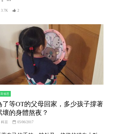
3.7K
2
書寫省思
為了等OT的父母回家，多少孩子撐著
累壞的身體熬夜？
科豆
05/06/2017