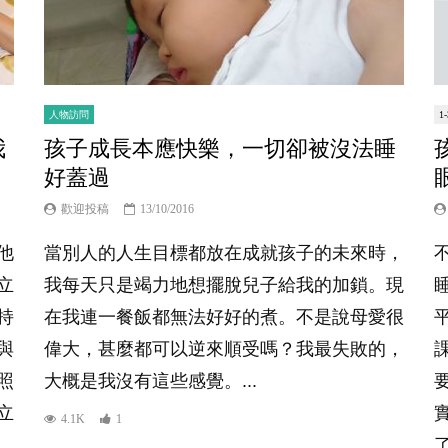
人物訪問
1
我
孩子成長本應快樂，一切卻被沒法睡
好蓋過
歡迎投稿
13/10/2016
他
當別人的人生目標都放在成就孩子的未來時，
立
我每天只是竭力地想擺脫兒子給我的加鎖。現
持
在我連一餐飯都無法好好的煮。不是說母愛很
與
偉大，甚麼都可以逆來順受嗎？我最失敗的，
照
大概是我沒有這些感覺。...
立
4.1K
1
了