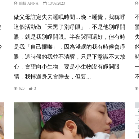
編輯 ANNA
13/09/2023
做父母註定失去睡眠時間…晚上睡覺，我稱呼
發
這個活動做「天黑了別睜眼」，不是他別睜開
驚
眼，就是我別睜開眼。半夜哭鬧還好，但有時
於
是我「自己攞嚟」，因為淺眠的我有時候會睜
眼，這時候的我並不清醒，只是下意識不太放
心，會望向小生物。要是小生物沒有睜開眼
睛，我轉過身又會睡去，但要...
不
626
3