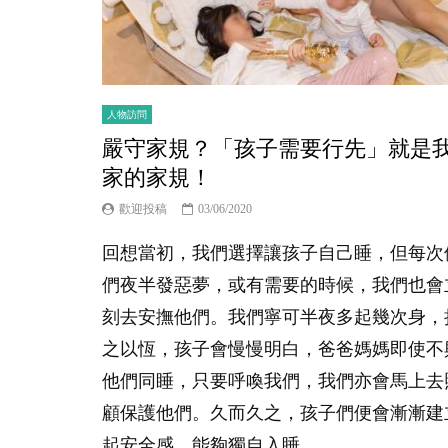
人物訪問
嚴守家規？「孩子需要行先」就是
家的家規！
歡迎投稿
03/06/2020
回想當初，我們選擇讓孩子自己睡，但每次
們夜半發惡夢，或有需要的時候，我們也會
刻去安撫他們。我們寧可半夜多起幾次身，
之以恆，孩子會慢慢明白，爸爸媽媽即使不
他們同睡，只要呼喚我們，我們亦會馬上去
顧保護他們。久而久之，孩子們便會漸漸建
起安全感，能夠獨自入睡，...