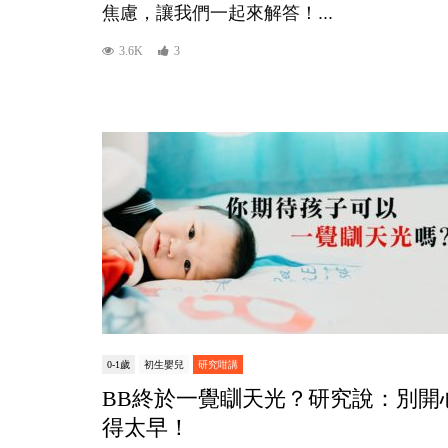
焦慮，讓我們一起來解答！...
3.6K
3
0-1歲
初生嬰兒
研究咁講
BB終於一覺瞓天光？研究說：別開
得太早！