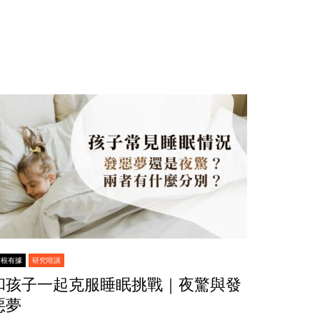
有根有據
研究咁講
和孩子一起克服睡眠挑戰｜夜驚與發
惡夢