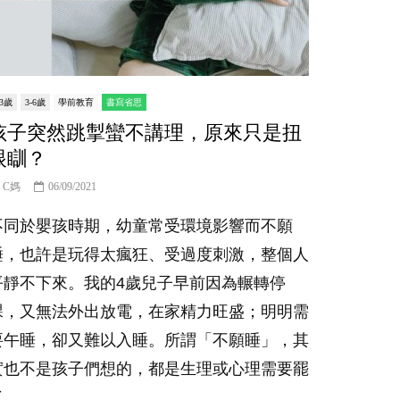
-3歲
3-6歲
學前教育
書寫省思
孩子突然跳掣蠻不講理，原來只是扭
眼瞓？
C媽
06/09/2021
不同於嬰孩時期，幼童常受環境影響而不願
睡，也許是玩得太瘋狂、受過度刺激，整個人
平靜不下來。我的4歲兒子早前因為輾轉停
課，又無法外出放電，在家精力旺盛；明明需
要午睡，卻又難以入睡。所謂「不願睡」，其
實也不是孩子們想的，都是生理或心理需要罷
。...