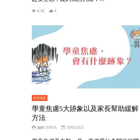
6.1K
8
研究咁講
學童焦慮5大跡象以及家長幫助緩解
方法
編輯 ANNA
10/01/2023