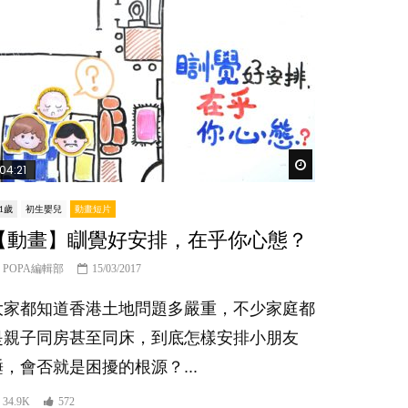
Watch Later
04:21
-1歲
初生嬰兒
動畫短片
【動畫】瞓覺好安排，在乎你心態？
POPA編輯部
15/03/2017
大家都知道香港土地問題多嚴重，不少家庭都
是親子同房甚至同床，到底怎樣安排小朋友
睡，會否就是困擾的根源？...
34.9K
572