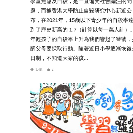
學童焦慮及自殺，是一直備受社會關注的問
題，而據香港大學防止自殺研究中心新近公
布，在2021年，15歲以下青少年的自殺率
到了歷史新高的 1.7（計算以每十萬人計）
年輕孩子的自殺率上升為我們響起了警號，
醒父母要採取行動。隨著近日小學逐漸恢復
日制，不知道大家的孩...
1.4K
2