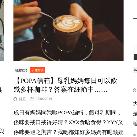
初生嬰兒
研究咁講
0
【POPA信箱】母乳媽媽每日可以飲
熟
幾多杯咖啡？答案在細節中……
科豆
27/06/2019
成日有媽媽問我哋POPA編輯，餵母乳期間，
係咪要戒口戒得好清？XXX食唔食得？YYY又
與
係咪要避之則吉？我哋都知好多媽媽有呢類疑