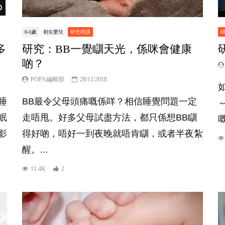
Watch Later
0-1歲
初生嬰兒
研究咁講
多
研究：BB一覺瞓天光，係咪會健康
啲？
POPA編輯部
28/11/2018
睡
BB最令父母頭痛嘅係咩？相信睡覺問題一定
眠
走唔甩。好多父母試盡方法，都只係想BB瞓
影
得好啲，唔好一到夜晚就唔肯瞓，或者半夜紮
醒。...
11.4K
2