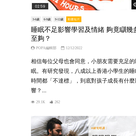
02:59
3-6歲
6-9歲
9-12歲
動畫短片
睡眠不足影響學習及情緒 夠竟瞓幾
至夠？
POPA編輯部
12/12/2022
相信每位父母也會同意，小朋友需要充足的
眠。有研究發現，八成以上香港小學生的睡
時間都「不達標」，到底對孩子成長有什麼
響？...
29.1K
262