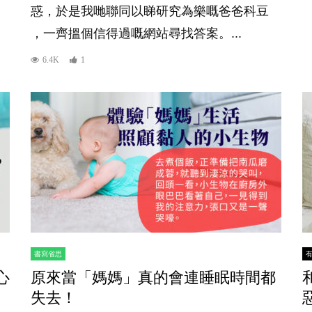
惑，於是我哋聯同以睇研究為樂嘅爸爸科豆
，一齊搵個信得過嘅網站尋找答案。...
6.4K
1
書寫省思
心
原來當「媽媽」真的會連睡眠時間都
失去！