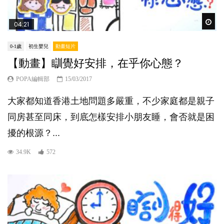
Wat
04:21
0-1歲
初生嬰兒
動畫短片
【動畫】瞓覺好安排，在乎你心態？
POPA編輯部
15/03/2017
大家都知道香港土地問題多嚴重，不少家庭都是親子
同房甚至同床，到底怎樣安排小朋友睡，會否就是困
擾的根源？...
34.9K
572