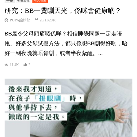
0-1歲
初生嬰兒
研究咁講
研究：BB一覺瞓天光，係咪會健康啲？
POPA編輯部
28/11/2018
BB最令父母頭痛嘅係咩？相信睡覺問題一定走唔
甩。好多父母試盡方法，都只係想BB瞓得好啲，唔
好一到夜晚就唔肯瞓，或者半夜紮醒。...
11.4K
2