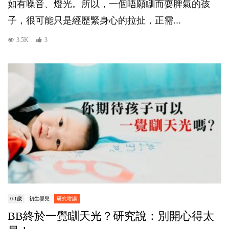
如有噪音、燈光。所以，一個唔願瞓而耍脾氣的孩
子，很可能只是經歷緊身心的拉扯，正需...
3.5K
3
0-1歲
初生嬰兒
研究咁講
BB終於一覺瞓天光？研究說：別開心得太