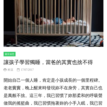
書寫省思
讓孩子學習獨睡，當爸的其實也捨不得
科豆
17/07/2017
開始自己一個人睡，肯定是小孩成長的一個里程碑。
老老竇竇，晚上醒來時發現妳不在身旁，其實自己也
是萬般不捨。這三年，我已習慣了妳那柔和的呼吸聲
做我的搖籃曲，我已習慣拖著妳的小手入眠，我已習