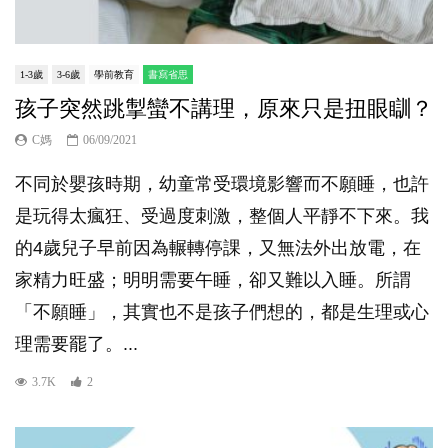
1-3歲
3-6歲
學前教育
書寫省思
孩子突然跳掣蠻不講理，原來只是扭眼瞓？
C媽
06/09/2021
不同於嬰孩時期，幼童常受環境影響而不願睡，也許
是玩得太瘋狂、受過度刺激，整個人平靜不下來。我
的4歲兒子早前因為輾轉停課，又無法外出放電，在
家精力旺盛；明明需要午睡，卻又難以入睡。所謂
「不願睡」，其實也不是孩子們想的，都是生理或心
理需要罷了。...
3.7K
2