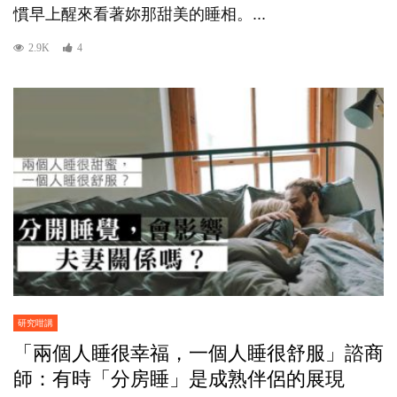
慣早上醒來看著妳那甜美的睡相。...
2.9K
4
研究咁講
「兩個人睡很幸福，一個人睡很舒服」諮商
師：有時「分房睡」是成熟伴侶的展現