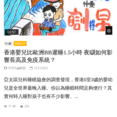
Wat
02:57
0-1歲
動畫短片
香港嬰兒比歐洲BB遲睡1.5小時 夜瞓如何影
響長高及免疫系統？
POPA編輯部
13/12/2022
亞太區兒科睡眠協會的調查發現，香港0至3歲的嬰幼
兒是全世界最晚入睡。你以為睡眠時間足夠便行？其
實何時入睡對孩子也有不少影響。...
37.4K
328