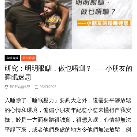
有根有據
研究咁講
研究：明明眼瞓，做乜唔瞓？——小朋友的
睡眠迷思
POPA編輯部
06/03/2023
入睡除了「睡眠壓力」要夠大之外，還需要平靜放鬆
的心情和環境，偏偏小朋友年紀愈小愈未懂得自我安
撫，於是一方面身體很誠實，很想入眠，心情卻無法
平靜下來，或者他們身處的地方令他們無法放鬆，例