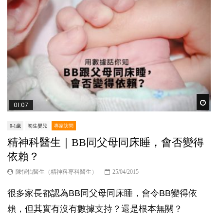
Wat
01:07
0-1歲
初生嬰兒
專家訪問
精神科醫生｜BB同父母同床睡，會否變得
依賴？
陳愷怡醫生（精神科專科醫生）
25/04/2015
很多家長都認為BB同父母同床睡，會令BB變得依
賴，但其實有沒有數據支持？還是根本無關？