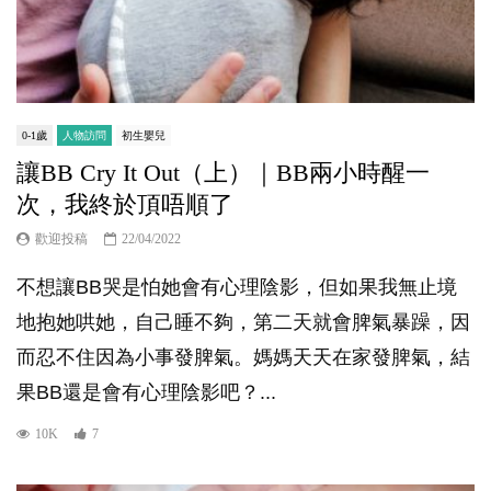
0-1歲
人物訪問
初生嬰兒
讓BB Cry It Out（上）｜BB兩小時醒一
次，我終於頂唔順了
歡迎投稿
22/04/2022
不想讓BB哭是怕她會有心理陰影，但如果我無止境
地抱她哄她，自己睡不夠，第二天就會脾氣暴躁，因
而忍不住因為小事發脾氣。媽媽天天在家發脾氣，結
果BB還是會有心理陰影吧？...
10K
7