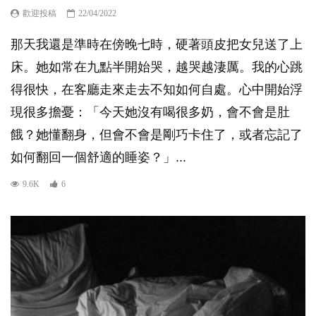
歡迎投稿
22/04/2022
那天我還是準時在傍晚七時，硬著頭皮把女兒送了上
床。她如常在九點半開始哭，越哭越淒厲。我的心跳
得很快，在客廳走來走去不知如何自處。心中開始浮
現很多擔憂：「今天她沒有喝很多奶，會不會是肚
餓？她懂翻身，但會不會是剛巧卡住了，或者忘記了
如何翻回一個舒適的睡姿？」...
9.6K
6