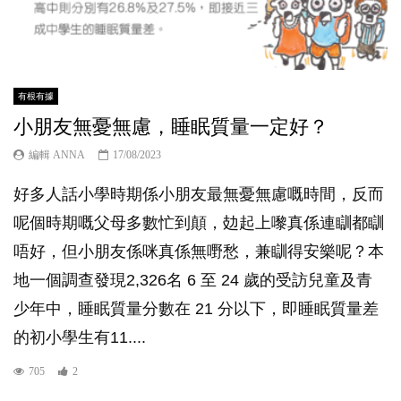
有根有據
小朋友無憂無慮，睡眠質量一定好？
編輯 ANNA
17/08/2023
好多人話小學時期係小朋友最無憂無慮嘅時間，反而
呢個時期嘅父母多數忙到顛，攰起上嚟真係連瞓都瞓
唔好，但小朋友係咪真係無嘢愁，兼瞓得安樂呢？本
地一個調查發現2,326名 6 至 24 歲的受訪兒童及青
少年中，睡眠質量分數在 21 分以下，即睡眠質量差
的初小學生有11....
705
2