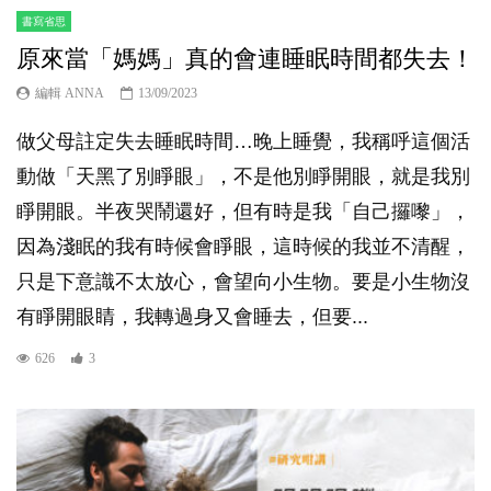
書寫省思
原來當「媽媽」真的會連睡眠時間都失去！
編輯 ANNA
13/09/2023
做父母註定失去睡眠時間…晚上睡覺，我稱呼這個活
動做「天黑了別睜眼」，不是他別睜開眼，就是我別
睜開眼。半夜哭鬧還好，但有時是我「自己攞嚟」，
因為淺眠的我有時候會睜眼，這時候的我並不清醒，
只是下意識不太放心，會望向小生物。要是小生物沒
有睜開眼睛，我轉過身又會睡去，但要...
626
3