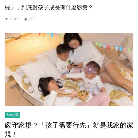
標」，到底對孩子成長有什麼影響？...
29.1K
262
人物訪問
嚴守家規？「孩子需要行先」就是我家的家
規！