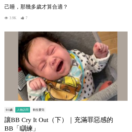
己睡，那幾多歲才算合適？
3.9K
7
0-1歲
人物訪問
初生嬰兒
讓BB Cry It Out（下）｜充滿罪惡感的
BB「瞓練」