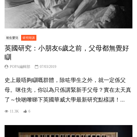
初生嬰兒
研究咁講
英國研究：小朋友6歲之前，父母都無覺好
瞓
POPA編輯部
07/03/2019
史上最唔夠瞓嘅群體，除咗學生之外，就一定係父
母。咪住先，你以為只係講緊新手父母？實在太天真
了～快啲嚟睇下英國華威大學最新研究點樣講！...
11.3K
6