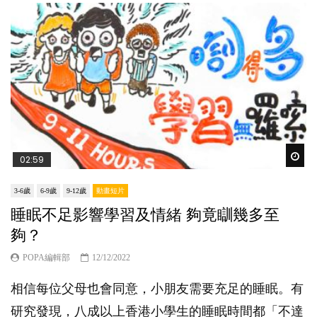
Wat
02:59
3-6歲
6-9歲
9-12歲
動畫短片
睡眠不足影響學習及情緒 夠竟瞓幾多至
夠？
POPA編輯部
12/12/2022
相信每位父母也會同意，小朋友需要充足的睡眠。有
研究發現，八成以上香港小學生的睡眠時間都「不達