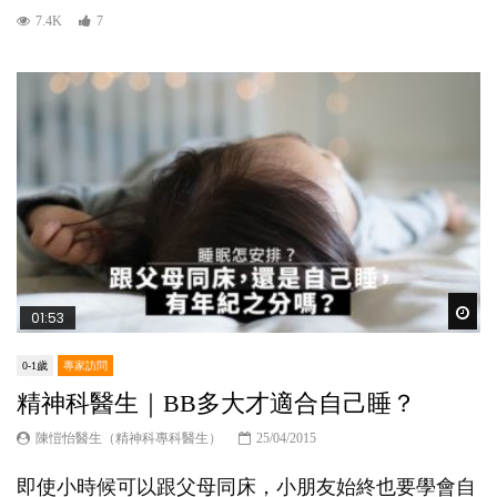
7.4K
7
Wat
01:53
0-1歲
專家訪問
精神科醫生｜BB多大才適合自己睡？
陳愷怡醫生（精神科專科醫生）
25/04/2015
即使小時候可以跟父母同床，小朋友始終也要學會自