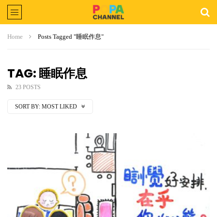
Home
Posts Tagged "睡眠作息"
TAG: 睡眠作息
23 POSTS
SORT BY:
MOST LIKED