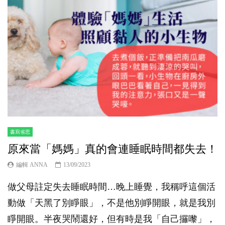
書寫省思
原來當「媽媽」真的會連睡眠時間都失去！
編輯 ANNA
13/09/2023
做父母註定失去睡眠時間…晚上睡覺，我稱呼這個活
動做「天黑了別睜眼」，不是他別睜開眼，就是我別
睜開眼。半夜哭鬧還好，但有時是我「自己攞嚟」，