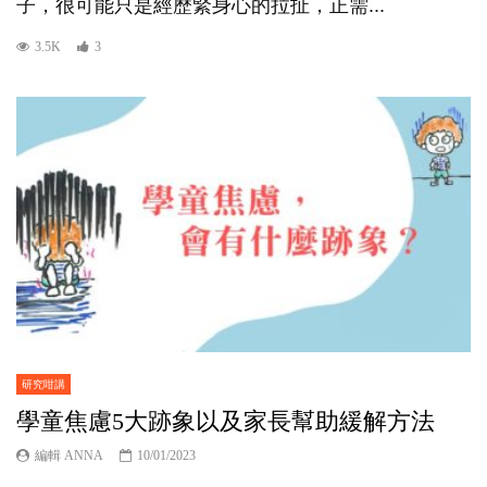
子，很可能只是經歷緊身心的拉扯，正需...
3.5K
3
研究咁講
學童焦慮5大跡象以及家長幫助緩解方法
編輯 ANNA
10/01/2023