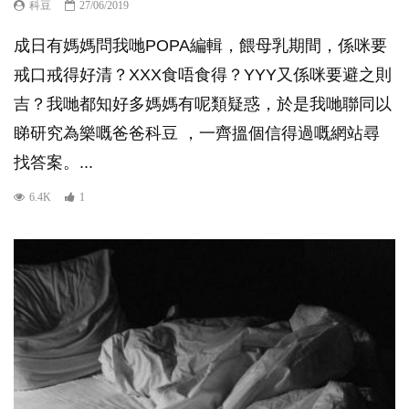
科豆
27/06/2019
成日有媽媽問我哋POPA編輯，餵母乳期間，係咪要
戒口戒得好清？XXX食唔食得？YYY又係咪要避之則
吉？我哋都知好多媽媽有呢類疑惑，於是我哋聯同以
睇研究為樂嘅爸爸科豆 ，一齊搵個信得過嘅網站尋
找答案。...
6.4K
1