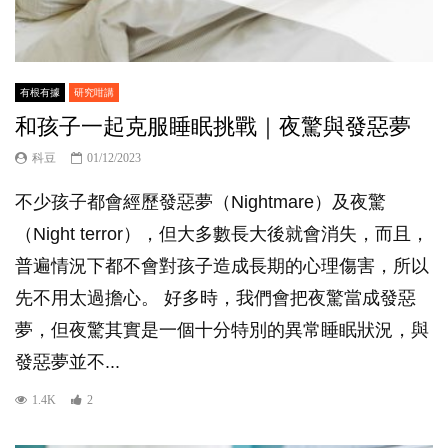
有根有據
研究咁講
和孩子一起克服睡眠挑戰｜夜驚與發惡夢
科豆
01/12/2023
不少孩子都會經歷發惡夢（Nightmare）及夜驚
（Night terror），但大多數長大後就會消失，而且，
普遍情況下都不會對孩子造成長期的心理傷害，所以
先不用太過擔心。 好多時，我們會把夜驚當成發惡
夢，但夜驚其實是一個十分特別的異常睡眠狀況，與
發惡夢並不...
1.4K
2