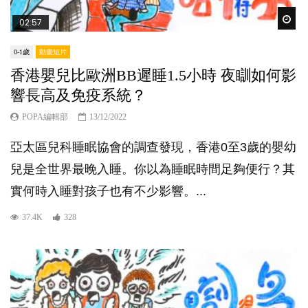
Wat
02:57
0-1歲
動畫短片
香港嬰兒比歐洲BB遲睡1.5小時 夜瞓如何影
響長高及免疫系統？
POPA編輯部
13/12/2022
亞太區兒科睡眠協會的調查發現，香港0至3歲的嬰幼
兒是全世界最晚入睡。你以為睡眠時間足夠便行？其
實何時入睡對孩子也有不少影響。...
37.4K
328