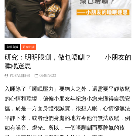
有根有據
研究咁講
研究：明明眼瞓，做乜唔瞓？——小朋友的
睡眠迷思
POPA編輯部
06/03/2023
入睡除了「睡眠壓力」要夠大之外，還需要平靜放鬆
的心情和環境，偏偏小朋友年紀愈小愈未懂得自我安
撫，於是一方面身體很誠實，很想入眠，心情卻無法
平靜下來，或者他們身處的地方令他們無法放鬆，例
如有噪音、燈光。所以，一個唔願瞓而耍脾氣的孩