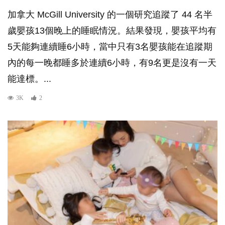
加拿大 McGill University 的一個研究追蹤了 44 名半
歲嬰孩13個晚上的睡眠情況。結果發現，嬰孩平均有
5天能夠連續睡6小時，當中只有3名嬰孩能在追蹤期
內的每一晚都睡多於連續6小時，有9名更是沒有一天
能達標。...
3K
2