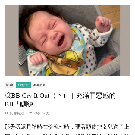
0-1歲
人物訪問
初生嬰兒
讓BB Cry It Out（下）｜充滿罪惡感的
BB「瞓練」
歡迎投稿
22/04/2022
那天我還是準時在傍晚七時，硬著頭皮把女兒送了上