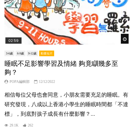
Wat
02:59
3-6歲
6-9歲
9-12歲
動畫短片
睡眠不足影響學習及情緒 夠竟瞓幾多至
夠？
POPA編輯部
12/12/2022
相信每位父母也會同意，小朋友需要充足的睡眠。有
研究發現，八成以上香港小學生的睡眠時間都「不達
標」，到底對孩子成長有什麼影響？...
29.1K
262