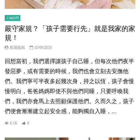
人物訪問
嚴守家規？「孩子需要行先」就是我家的家
規！
歡迎投稿
03/06/2020
回想當初，我們選擇讓孩子自己睡，但每次他們夜半
發惡夢，或有需要的時候，我們也會立刻去安撫他
們。我們寧可半夜多起幾次身，持之以恆，孩子會慢
慢明白，爸爸媽媽即使不與他們同睡，只要呼喚我
們，我們亦會馬上去照顧保護他們。久而久之，孩子
們便會漸漸建立起安全感，能夠獨自入睡，...
6.1K
8