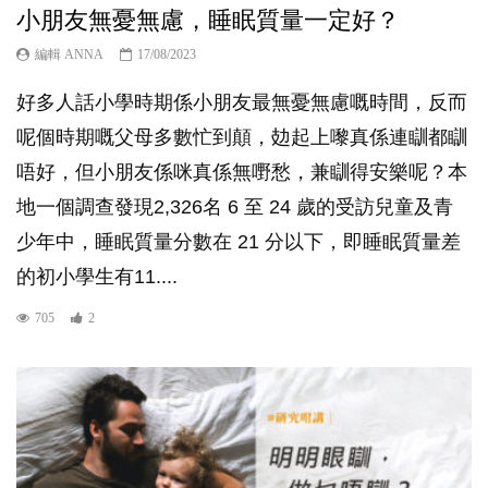
小朋友無憂無慮，睡眠質量一定好？
編輯 ANNA
17/08/2023
好多人話小學時期係小朋友最無憂無慮嘅時間，反而
呢個時期嘅父母多數忙到顛，攰起上嚟真係連瞓都瞓
唔好，但小朋友係咪真係無嘢愁，兼瞓得安樂呢？本
地一個調查發現2,326名 6 至 24 歲的受訪兒童及青
少年中，睡眠質量分數在 21 分以下，即睡眠質量差
的初小學生有11....
705
2