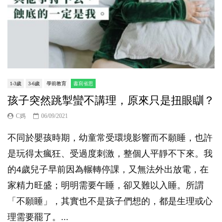
1-3歲
3-6歲
學前教育
書寫省思
孩子突然跳掣蠻不講理，原來只是扭眼瞓？
C媽
06/09/2021
不同於嬰孩時期，幼童常受環境影響而不願睡，也許
是玩得太瘋狂、受過度刺激，整個人平靜不下來。我
的4歲兒子早前因為輾轉停課，又無法外出放電，在
家精力旺盛；明明需要午睡，卻又難以入睡。所謂
「不願睡」，其實也不是孩子們想的，都是生理或心
理需要罷了。...