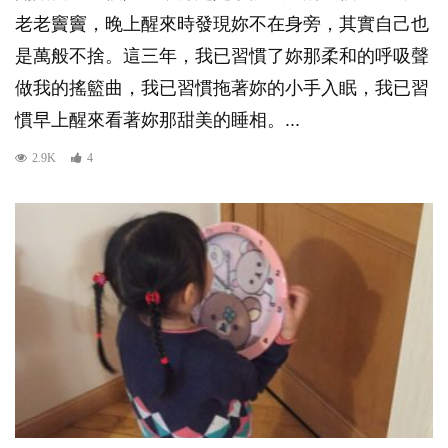
老老竇竇，晚上醒來時發現妳不在身旁，其實自己也
是萬般不捨。這三年，我已習慣了妳那柔和的呼吸聲
做我的搖籃曲，我已習慣拖著妳的小手入眠，我已習
慣早上醒來看著妳那甜美的睡相。...
2.9K
4