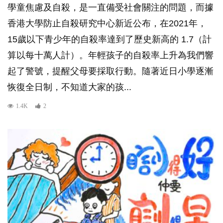
學童焦慮及自殺，是一直備受社會關注的問題，而據
香港大學防止自殺研究中心新近公布，在2021年，
15歲以下青少年的自殺率達到了歷史新高的 1.7（計
算以每十萬人計）。年輕孩子的自殺率上升為我們響
起了警號，提醒父母要採取行動。隨著近日小學逐漸
恢復全日制，不知道大家的孩...
1.4K
2