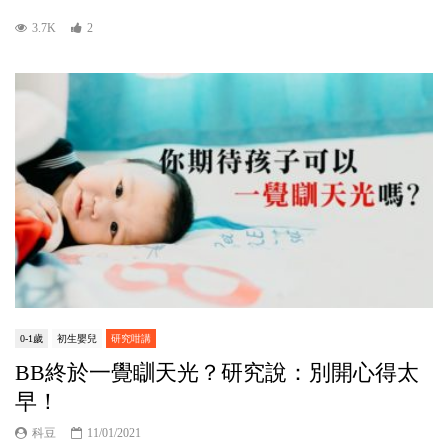
3.7K
2
0-1歲
初生嬰兒
研究咁講
BB終於一覺瞓天光？研究說：別開心得太
早！
科豆
11/01/2021