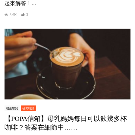
起來解答！...
3.6K
3
初生嬰兒
研究咁講
【POPA信箱】母乳媽媽每日可以飲幾多杯
咖啡？答案在細節中……