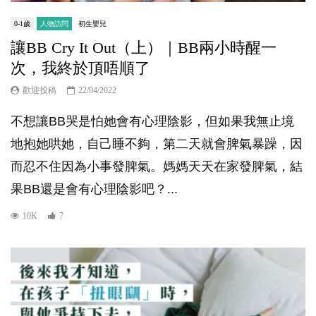
0-1歲
人物訪問
初生嬰兒
讓BB Cry It Out（上）｜BB兩小時醒一
次，我終於頂唔順了
歡迎投稿
22/04/2022
不想讓BB哭是怕她會有心理陰影，但如果我無止境
地抱她哄她，自己睡不夠，第二天就會脾氣暴躁，因
而忍不住因為小事發脾氣。媽媽天天在家發脾氣，結
果BB還是會有心理陰影吧？...
10K
7