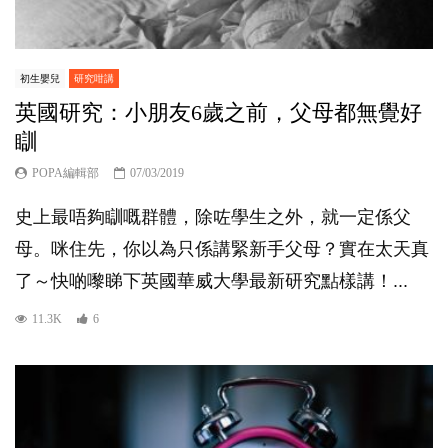
初生嬰兒
研究咁講
英國研究：小朋友6歲之前，父母都無覺好
瞓
POPA編輯部
07/03/2019
史上最唔夠瞓嘅群體，除咗學生之外，就一定係父
母。咪住先，你以為只係講緊新手父母？實在太天真
了～快啲嚟睇下英國華威大學最新研究點樣講！...
11.3K
6