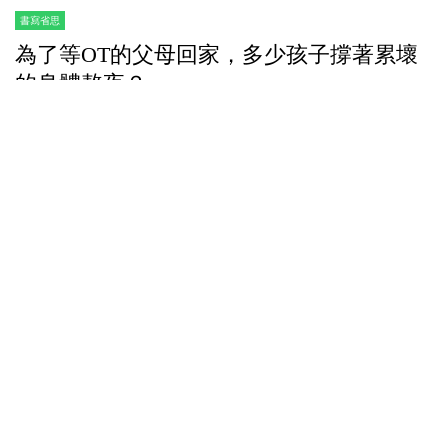
書寫省思
為了等OT的父母回家，多少孩子撐著累壞
的身體熬夜？
科豆
05/06/2017
看著自己的手錶，時針又一格格的移向十點。十點，
是一個時限，一個我為了女兒而定下的回家時限。從
此以後，十點，我的灰姑娘，就要變成睡公主。...
2.6K
1