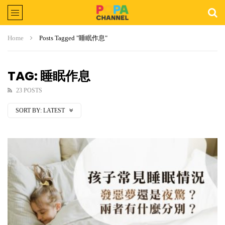
Home
Posts Tagged "睡眠作息"
TAG: 睡眠作息
23 POSTS
SORT BY:
LATEST