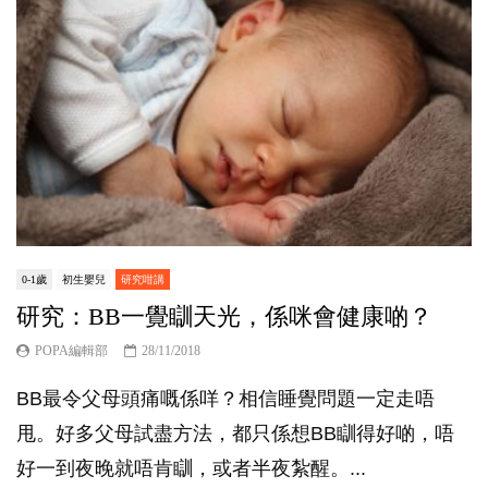
0-1歲
初生嬰兒
研究咁講
研究：BB一覺瞓天光，係咪會健康啲？
POPA編輯部
28/11/2018
BB最令父母頭痛嘅係咩？相信睡覺問題一定走唔
甩。好多父母試盡方法，都只係想BB瞓得好啲，唔
好一到夜晚就唔肯瞓，或者半夜紮醒。...