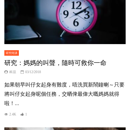
研究咁講
研究：媽媽的叫聲，隨時可救你一命
科豆
03/12/2018
如果朝早叫仔女起身有難度，唔洗買新鬧鐘喇～只要
將叫仔女起身呢個任務，交晒俾最偉大嘅媽媽就得
啦！...
2.4K
1