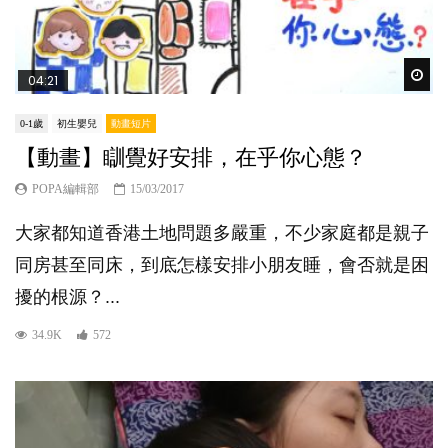
Wat
04:21
0-1歲
初生嬰兒
動畫短片
【動畫】瞓覺好安排，在乎你心態？
POPA編輯部
15/03/2017
大家都知道香港土地問題多嚴重，不少家庭都是親子
同房甚至同床，到底怎樣安排小朋友睡，會否就是困
擾的根源？...
34.9K
572