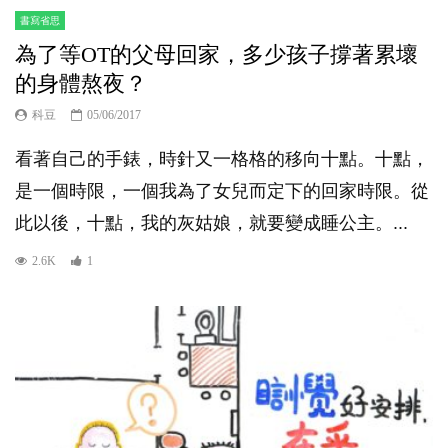
書寫省思
為了等OT的父母回家，多少孩子撐著累壞
的身體熬夜？
科豆
05/06/2017
看著自己的手錶，時針又一格格的移向十點。十點，
是一個時限，一個我為了女兒而定下的回家時限。從
此以後，十點，我的灰姑娘，就要變成睡公主。...
2.6K
1