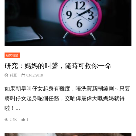
研究咁講
研究：媽媽的叫聲，隨時可救你一命
科豆
03/12/2018
如果朝早叫仔女起身有難度，唔洗買新鬧鐘喇～只要
將叫仔女起身呢個任務，交晒俾最偉大嘅媽媽就得
啦！...
2.4K
1