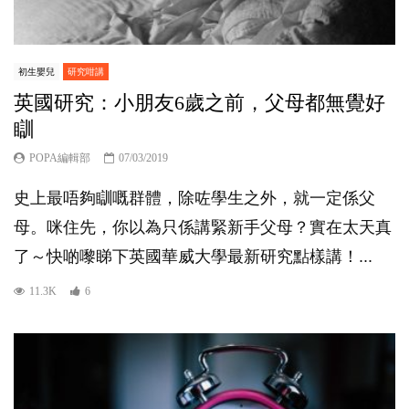
初生嬰兒
研究咁講
英國研究：小朋友6歲之前，父母都無覺好
瞓
POPA編輯部
07/03/2019
史上最唔夠瞓嘅群體，除咗學生之外，就一定係父
母。咪住先，你以為只係講緊新手父母？實在太天真
了～快啲嚟睇下英國華威大學最新研究點樣講！...
11.3K
6