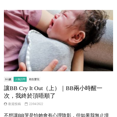
0-1歲
人物訪問
初生嬰兒
讓BB Cry It Out（上）｜BB兩小時醒一
次，我終於頂唔順了
歡迎投稿
22/04/2022
不想讓BB哭是怕她會有心理陰影，但如果我無止境