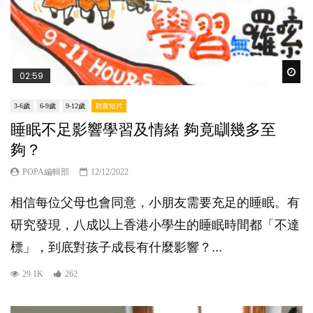
Wat
02:59
3-6歲
6-9歲
9-12歲
動畫短片
睡眠不足影響學習及情緒 夠竟瞓幾多至
夠？
POPA編輯部
12/12/2022
相信每位父母也會同意，小朋友需要充足的睡眠。有
研究發現，八成以上香港小學生的睡眠時間都「不達
標」，到底對孩子成長有什麼影響？...
29.1K
262