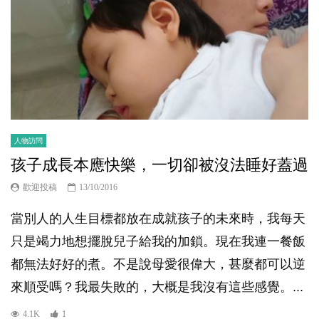
人物訪問
孩子成長本應快樂，一切卻被沒法睡好蓋過
歡迎投稿
13/10/2016
當別人的人生目標都放在成就孩子的未來時，我每天
只是竭力地想擺脫兒子給我的加鎖。現在我連一餐飯
都無法好好的煮。不是說母愛很偉大，甚麼都可以逆
來順受嗎？我最失敗的，大概是我沒有這些感覺。...
4.1K
1