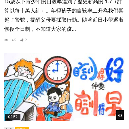
15歲以下青少年的自殺率達到了歷史新高的 1.7（計
算以每十萬人計）。年輕孩子的自殺率上升為我們響
起了警號，提醒父母要採取行動。隨著近日小學逐漸
恢復全日制，不知道大家的孩...
1.4K
2
Wat
02:57