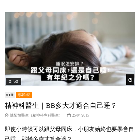
Wat
01:53
0-1歲
專家訪問
精神科醫生｜BB多大才適合自己睡？
陳愷怡醫生（精神科專科醫生）
25/04/2015
即使小時候可以跟父母同床，小朋友始終也要學會自
己睡，那幾多歲才算合適？