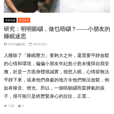
有根有據
研究咁講
研究：明明眼瞓，做乜唔瞓？——小朋友的
睡眠迷思
POPA編輯部
06/03/2023
入睡除了「睡眠壓力」要夠大之外，還需要平靜放鬆
的心情和環境，偏偏小朋友年紀愈小愈未懂得自我安
撫，於是一方面身體很誠實，很想入眠，心情卻無法
平靜下來，或者他們身處的地方令他們無法放鬆，例
如有噪音、燈光。所以，一個唔願瞓而耍脾氣的孩
子，很可能只是經歷緊身心的拉扯，正需...
3.5K
3