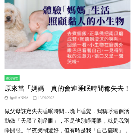
書寫省思
原來當「媽媽」真的會連睡眠時間都失去！
編輯 ANNA
13/09/2023
做父母註定失去睡眠時間…晚上睡覺，我稱呼這個活
動做「天黑了別睜眼」，不是他別睜開眼，就是我別
睜開眼。半夜哭鬧還好，但有時是我「自己攞嚟」，