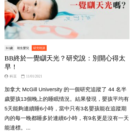
0-1歲
初生嬰兒
研究咁講
BB終於一覺瞓天光？研究說：別開心得太
早！
科豆
11/01/2021
加拿大 McGill University 的一個研究追蹤了 44 名半
歲嬰孩13個晚上的睡眠情況。結果發現，嬰孩平均有
5天能夠連續睡6小時，當中只有3名嬰孩能在追蹤期
內的每一晚都睡多於連續6小時，有9名更是沒有一天
能達標。...