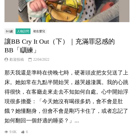
0-1歲
人物訪問
初生嬰兒
讓BB Cry It Out（下）｜充滿罪惡感的
BB「瞓練」
歡迎投稿
22/04/2022
那天我還是準時在傍晚七時，硬著頭皮把女兒送了上
床。她如常在九點半開始哭，越哭越淒厲。我的心跳
得很快，在客廳走來走去不知如何自處。心中開始浮
現很多擔憂：「今天她沒有喝很多奶，會不會是肚
餓？她懂翻身，但會不會是剛巧卡住了，或者忘記了
如何翻回一個舒適的睡姿？」...
9.6K
6