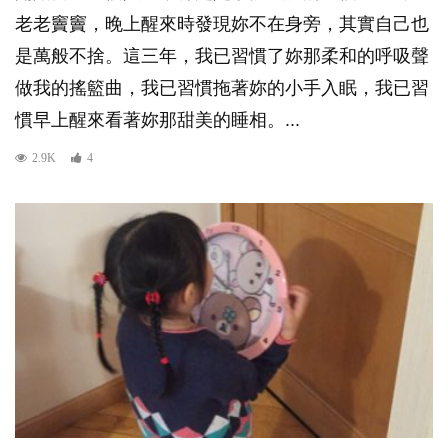
老老竇竇，晚上醒來時發現妳不在身旁，其實自己也
是萬般不捨。這三年，我已習慣了妳那柔和的呼吸聲
做我的搖籃曲，我已習慣拖著妳的小手入眠，我已習
慣早上醒來看著妳那甜美的睡相。...
2.9K
4