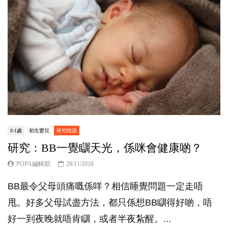
0-1歲
初生嬰兒
研究咁講
研究：BB一覺瞓天光，係咪會健康啲？
POPA編輯部
28/11/2018
BB最令父母頭痛嘅係咩？相信睡覺問題一定走唔
甩。好多父母試盡方法，都只係想BB瞓得好啲，唔
好一到夜晚就唔肯瞓，或者半夜紮醒。...