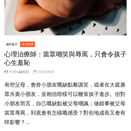
成年孩子
研究咁講
心理治療師：當眾嘲笑與辱罵，只會令孩子
心生羞恥
POPA編輯部
01/03/2019
有些父母，會拎小朋友嘅缺點黎講笑，或者在大庭廣
眾斥責小朋友，並相信咁樣可以鞭策孩子進步。但對
小朋友而言，自己嘅缺點被父母嘲諷；做錯事被父母
當眾辱罵，到底會有怎樣嘅感受？對佢地成長又會有
咩影響？...