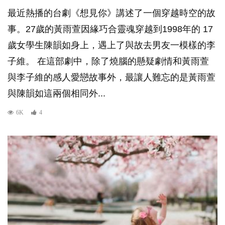
最近熱播的台劇《想見你》講述了一個穿越時空的故
事。27歲的黃雨萱因緣巧合靈魂穿越到1998年的 17
歲女學生陳韻如身上，遇上了與故去男友一模樣的李
子維。 在這部劇中，除了燒腦的懸疑劇情和黃雨萱
與李子維的感人愛戀故事外，最讓人難忘的是黃雨萱
與陳韻如這兩個相同外...
6K
4