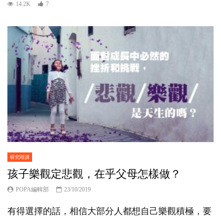
14.2K
7
研究咁講
孩子樂觀定悲觀，在乎父母怎樣做？
POPA編輯部
23/10/2019
有得選擇的話，相信大部分人都想自己樂觀積極，要