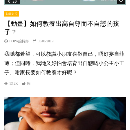
01:26
動畫短片
【動畫】如何教養出高自尊而不自戀的孩
子？
POPA編輯部
05/06/2019
我哋都希望，可以教識小朋友喜歡自己，唔好妄自菲
薄；但同時，我哋又好怕會培育出自戀嘅小公主小王
子。咁家長要如何教養才好呢？...
13.2K
93