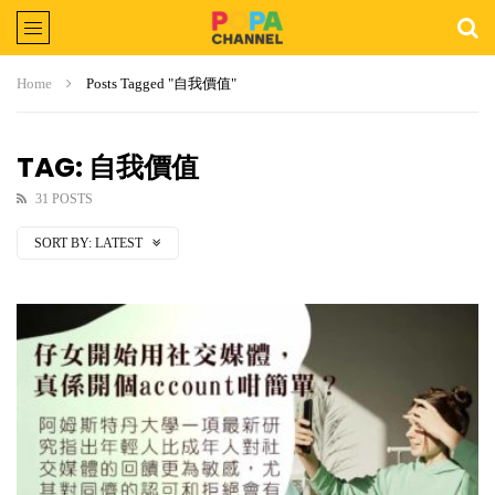
Home
Posts Tagged "自我價值"
TAG: 自我價值
31 POSTS
SORT BY:
LATEST