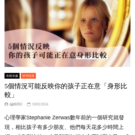
有根有據
研究咁講
5個情況可能反映你的孩子正在意「身形比
較」
編輯阿E
19/03/2024
心理學家Stephanie Zerwas數年前的一個研究就發
現，相比孩子有多少朋友、他們每天花多少時間上