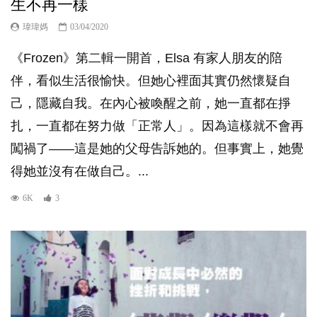
生不再一樣
瑋瑋媽
03/04/2020
《Frozen》第二輯一開首，Elsa 有家人朋友的陪
伴，看似生活很愉快。但她心裡面其實仍然懷疑自
己，隱藏自我。在內心被喚醒之前，她一直都在掙
扎，一直都在努力做「正常人」。因為這樣就不會再
闖禍了——這是她的父母告訴她的。但事實上，她覺
得她並沒有在做自己。...
6K
3