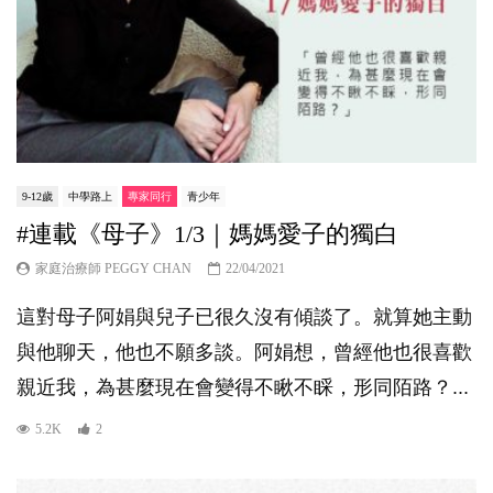
9-12歲
中學路上
專家同行
青少年
#連載《母子》1/3｜媽媽愛子的獨白
家庭治療師 PEGGY CHAN
22/04/2021
這對母子阿娟與兒子已很久沒有傾談了。就算她主動
與他聊天，他也不願多談。阿娟想，曾經他也很喜歡
親近我，為甚麼現在會變得不瞅不睬，形同陌路？...
5.2K
2