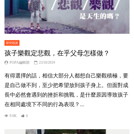
研究咁講
孩子樂觀定悲觀，在乎父母怎樣做？
POPA編輯部
23/10/2019
有得選擇的話，相信大部分人都想自己樂觀積極，要
是自己做不到，至少把希望放到孩子身上。但面對成
長中必然會遇到的挫折和挑戰，是什麼原因導致孩子
在相同處境下不同的行為表現？...
9.6K
6