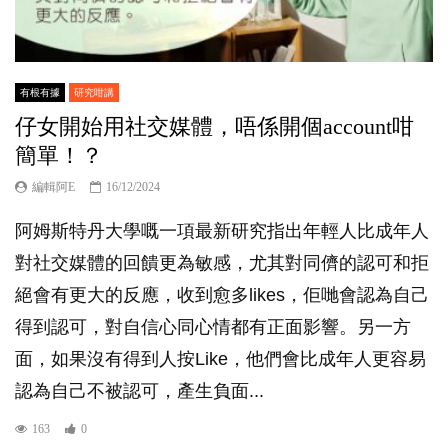
有根有據
研究咁講
仔女開始用社交媒體，唔係開個account咁
簡單！？
編輯阿E
16/12/2024
阿姆斯特丹大學嘅一項最新研究指出年輕人比成年人
對社交媒體的回饋更為敏感，尤其對同儕的認可和拒
絕會有更大的反應，收到愈多likes，佢哋會認為自己
得到認可，對自信心同心情都有正面影響。另一方
面，如果沒有得到人按Like，他們會比成年人更容易
認為自己不被認可，產生負面...
163
0