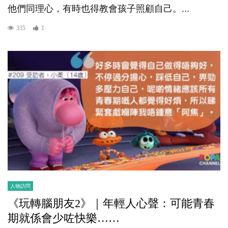
他們同理心，有時也得教會孩子照顧自己。...
335
1
人物訪問
《玩轉腦朋友2》｜年輕人心聲：可能青春
期就係會少咗快樂……