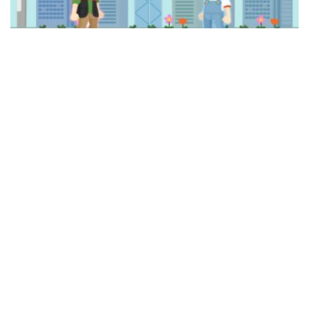
Wat
01:26
動畫短片
【動畫】如何教養出高自尊而不自戀的孩
子？
POPA編輯部
05/06/2019
我哋都希望，可以教識小朋友喜歡自己，唔好妄自菲
薄；但同時，我哋又好怕會培育出自戀嘅小公主小王
子。咁家長要如何教養才好呢？...
13.2K
93