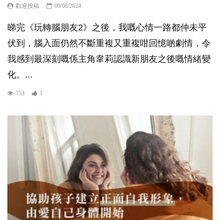
歡迎投稿
09/08/2024
睇完《玩轉腦朋友2》之後，我嘅心情一路都仲未平
伏到，腦入面仍然不斷重複又重複咁回憶啲劇情，令
我感到最深刻嘅係主角韋莉認識新朋友之後嘅情緒變
化。...
753
1