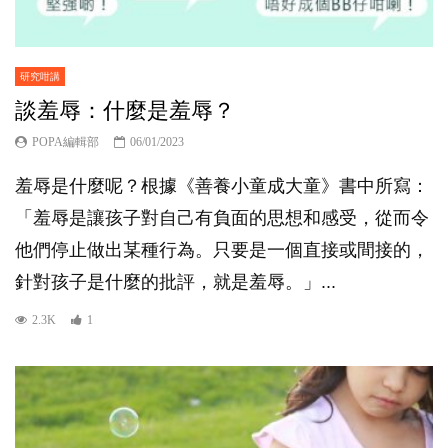
研究咁講
談羞辱：什麼是羞辱？
POPA編輯部
06/01/2023
羞辱是什麼呢？根據《善養小童成大童》書中所寫：
「羞辱是讓孩子對自己有負面的思想和感受，從而令
他們停止做出某種行為。只要是一個直接或間接的，
針對孩子是什麼的批評，就是羞辱。」...
2.3K
1