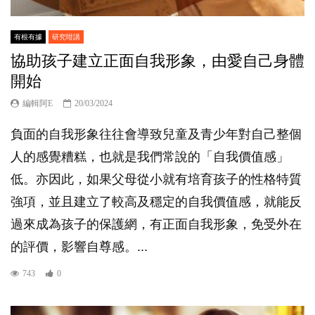
有根有據
研究咁講
協助孩子建立正面自我形象，由愛自己身體
開始
編輯阿E
20/03/2024
負面的自我形象往往會導致兒童及青少年對自己整個
人的感覺糟糕，也就是我們常說的「自我價值感」
低。亦因此，如果父母從小就有培育孩子的性格特質
強項，並且建立了較高及穩定的自我價值感，就能反
過來成為孩子的保護網，有正面自我形象，免受外在
的評價，影響自尊感。...
743
0