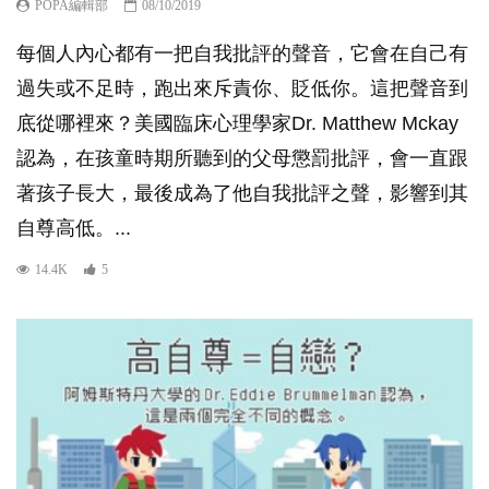
POPA編輯部
08/10/2019
每個人內心都有一把自我批評的聲音，它會在自己有
過失或不足時，跑出來斥責你、貶低你。這把聲音到
底從哪裡來？美國臨床心理學家Dr. Matthew Mckay
認為，在孩童時期所聽到的父母懲罰批評，會一直跟
著孩子長大，最後成為了他自我批評之聲，影響到其
自尊高低。...
14.4K
5