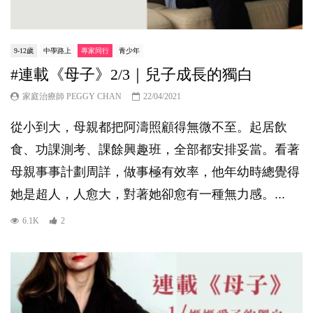
9-12歲
中學路上
專家同行
青少年
#連載《母子》2/3｜兒子成長的獨白
家庭治療師 PEGGY CHAN
22/04/2021
從小到大，母親都把阿濤照顧得無微不至。起居飲
食、功課測考、課餘興趣班，全部都安排妥當。看著
母親事事計劃周詳，做事極有效率，他年幼時總覺得
她是超人，人愈大，對著她卻愈有一種無力感。...
6.1K
2