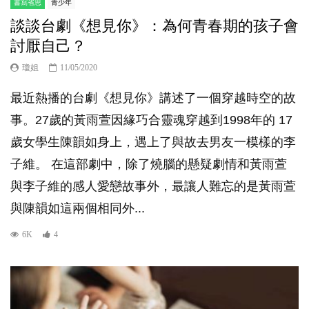
書寫省思
青少年
談談台劇《想見你》：為何青春期的孩子會
討厭自己？
瓊姐
11/05/2020
最近熱播的台劇《想見你》講述了一個穿越時空的故
事。27歲的黃雨萱因緣巧合靈魂穿越到1998年的 17
歲女學生陳韻如身上，遇上了與故去男友一模樣的李
子維。 在這部劇中，除了燒腦的懸疑劇情和黃雨萱
與李子維的感人愛戀故事外，最讓人難忘的是黃雨萱
與陳韻如這兩個相同外...
6K
4