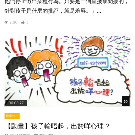
他們停止做出某種行為。只要是一個直接或間接的，
針對孩子是什麼的批評，就是羞辱。」...
2.3K
1
Wat
00:03:27
動畫短片
【動畫】孩子輸唔起，出於咩心理？