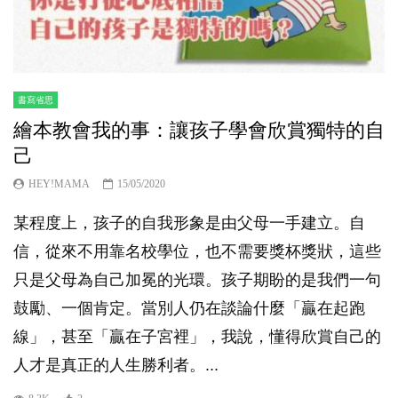
書寫省思
繪本教會我的事：讓孩子學會欣賞獨特的自
己
HEY!MAMA
15/05/2020
某程度上，孩子的自我形象是由父母一手建立。自
信，從來不用靠名校學位，也不需要獎杯獎狀，這些
只是父母為自己加冕的光環。孩子期盼的是我們一句
鼓勵、一個肯定。當別人仍在談論什麼「贏在起跑
線」，甚至「贏在子宮裡」，我說，懂得欣賞自己的
人才是真正的人生勝利者。...