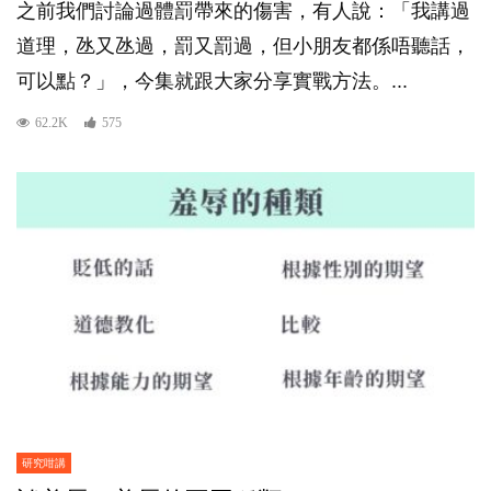
之前我們討論過體罰帶來的傷害，有人說：「我講過
道理，氹又氹過，罰又罰過，但小朋友都係唔聽話，
可以點？」，今集就跟大家分享實戰方法。...
62.2K
575
研究咁講