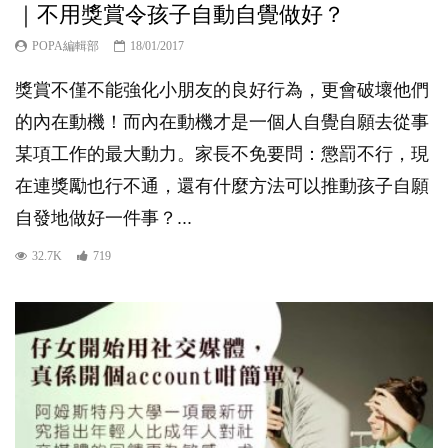
｜不用獎賞令孩子自動自覺做好？
POPA編輯部
18/01/2017
獎賞不僅不能強化小朋友的良好行為，更會破壞他們
的內在動機！而內在動機才是一個人自覺自願去從事
某項工作的最大動力。家長不免要問：懲罰不行，現
在連獎勵也行不通，還有什麼方法可以推動孩子自願
自發地做好一件事？...
32.7K
719