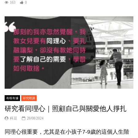
163
0
有根有據
研究咁講
研究看同理心｜照顧自己與關愛他人掙扎
科豆
28/08/2024
同理心很重要，尤其是在小孩子7-9歲的這個人生階