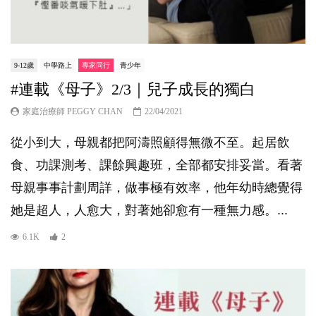
9-12歲
中學路上
專家同行
青少年
#連載《母子》2/3｜兒子成長的獨白
家庭治療師 PEGGY CHAN
22/04/2021
從小到大，母親都把阿濤照顧得無微不至。起居飲
食、功課測考、課餘興趣班，全部都安排妥當。看著
母親事事計劃周詳，做事極有效率，他年幼時總覺得
她是超人，人愈大，對著她卻愈有一種無力感。...
6.1K
2