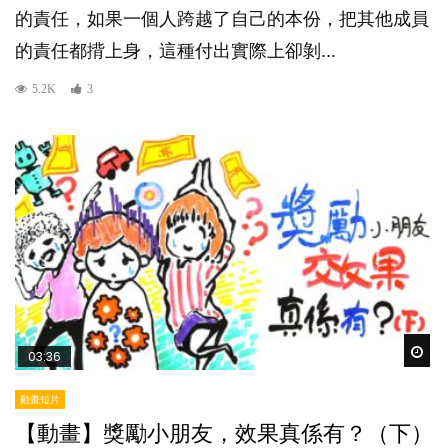
的責任，如果一個人跨越了自己的本份，把其他成員
的責任都揹上身，這種付出實際上卻剝...
5.2K
3
Wat
03:36
動畫短片
【動畫】獎勵小朋友，效果真係有？（下）