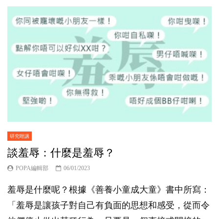
研究咁講
談羞辱：什麼是羞辱？
POPA編輯部
06/01/2023
羞辱是什麼呢？根據《善養小童成大童》書中所寫：
「羞辱是讓孩子對自己有負面的思想和感受，從而令