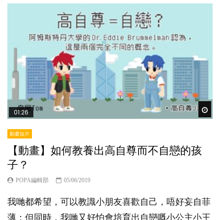
Wat
01:26
動畫短片
【動畫】如何教養出高自尊而不自戀的孩
子？
POPA編輯部
05/06/2019
我哋都希望，可以教識小朋友喜歡自己，唔好妄自菲
薄；但同時，我哋又好怕會培育出自戀嘅小公主小王