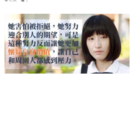
8.3K
2
書寫省思
青少年
談談台劇《想見你》：為何青春期的孩子會
討厭自己？
瓊姐
11/05/2020