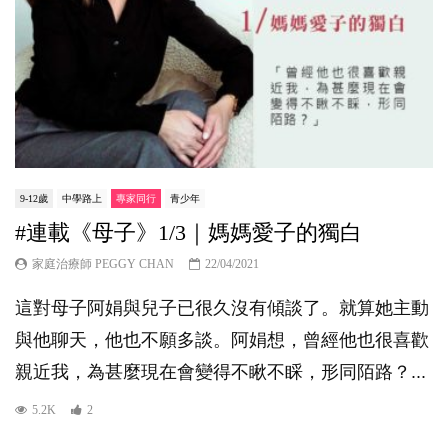
9-12歲
中學路上
專家同行
青少年
#連載《母子》1/3｜媽媽愛子的獨白
家庭治療師 PEGGY CHAN
22/04/2021
這對母子阿娟與兒子已很久沒有傾談了。就算她主動
與他聊天，他也不願多談。阿娟想，曾經他也很喜歡
親近我，為甚麼現在會變得不瞅不睬，形同陌路？...
5.2K
2