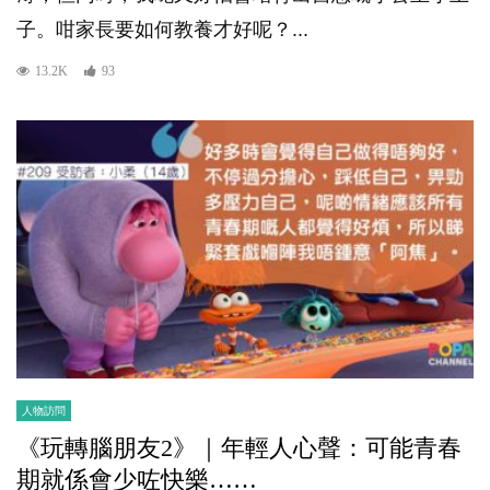
子。咁家長要如何教養才好呢？...
13.2K
93
人物訪問
《玩轉腦朋友2》｜年輕人心聲：可能青春
期就係會少咗快樂……