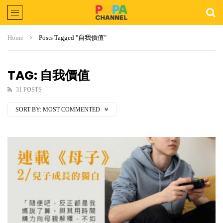
Home
Posts Tagged "自我價值"
TAG: 自我價值
31 POSTS
SORT BY:
MOST COMMENTED