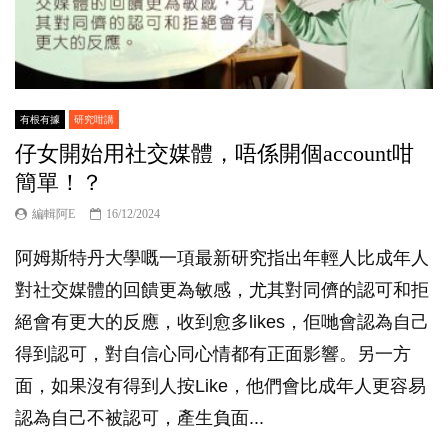
有根有據
研究咁講
仔女開始用社交媒體，唔係開個account咁
簡單！？
編輯阿E
16/12/2024
阿姆斯特丹大學嘅一項最新研究指出年輕人比成年人
對社交媒體的回饋更為敏感，尤其對同儕的認可和拒
絕會有更大的反應，收到愈多likes，佢哋會認為自己
得到認可，對自信心同心情都有正面影響。另一方
面，如果沒有得到人按Like，他們會比成年人更容易
認為自己不被認可，產生負面...