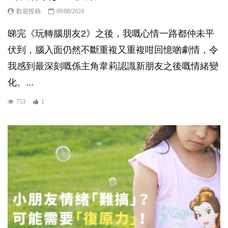
歡迎投稿
09/08/2024
睇完《玩轉腦朋友2》之後，我嘅心情一路都仲未平
伏到，腦入面仍然不斷重複又重複咁回憶啲劇情，令
我感到最深刻嘅係主角韋莉認識新朋友之後嘅情緒變
化。...
753
1