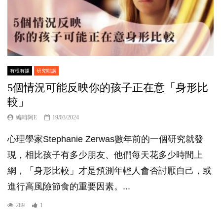
有根有據
研究咁講
5個情況可能反映你的孩子正在意「身形比
較」
編輯阿E
19/03/2024
心理學家Stephanie Zerwas數年前的一個研究就發
現，相比孩子有多少朋友、他們每天花多少時間上
網，「身形比較」才是預測年輕人會否討厭自己，或
進行高風險節食的重要因素。...
289
1