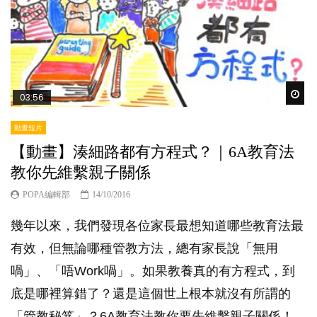
Wat
03:56
動畫短片
【動畫】湊細路都有方程式？｜6A教育法
教你先維繫親子關係
POPA編輯部
14/10/2016
幾年以來，我們發現各位家長最想知道哪些教育法最
有效，但無論哪種管教方法，總有家長說「無用
喎」、「唔Work喎」。如果教養真的有方程式，到
底是哪裡算錯了？還是這個世上根本就沒有所謂的
「管教秘笈」？6A教育法教你要先維繫親子關係！...