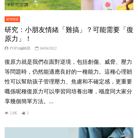
研究咁講
研究：小朋友情緒「難搞」？可能需要「復
原力」！
POPA編輯部
04/04/2022
復原力就是我們在面對逆境，包括創傷、威脅、壓力
等問題時，仍然能適應良好的一種能力。這種心理韌
性可以幫助孩子管理壓力、焦慮和不確定感，更重要
嘅係呢種復原力可以學習同培養出嚟，喺度同大家分
享幾個簡單方法。...
2.6K
2