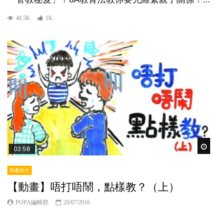
48.5K
1K
Wat
03:58
動畫短片
【動畫】唔打唔鬧，點樣教？（上）
POPA編輯部
20/07/2016