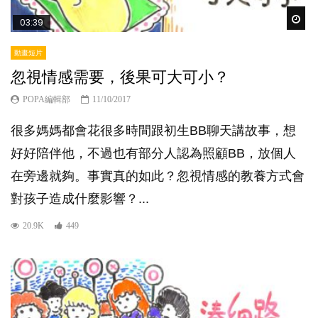
Wat
03:39
動畫短片
忽視情感需要，後果可大可小？
POPA編輯部
11/10/2017
很多媽媽都會花很多時間跟初生BB聊天講故事，想
好好陪伴他，不過也有部分人認為照顧BB，放個人
在旁邊就夠。事實真的如此？忽視情感的教養方式會
對孩子造成什麼影響？...
20.9K
449