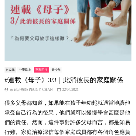
9-12歲
中學路上
專家同行
青少年
#連載《母子》3/3｜此消彼長的家庭關係
家庭治療師 PEGGY CHAN
22/04/2021
很多父母都知道，如果能在孩子年幼起就適當地讓他
承受自己行為的後果，他們就可以慢慢學會甚麼是他
們的責任。然而，這件事對許多父母而言，都是知易
行難。家庭治療深信每個家庭成員都有各個角色應負