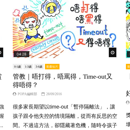
Watch Later
Watch Lat
04:28
0-1歲
1-3歲
3-6歲
動畫短片
賞
管教｜唔打得，唔罵得，Time-out又
得唔得？
POPA編輯部
28/09/2016
強
很多家長期望以time-out「暫停隔離法」，讓
握
孩子跟令他失控的情境隔離，從而有反思的空
.
間。不過這方法，卻隱藏著危機，隨時令孩子