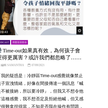
er
Watch Later
09:43
ODCAST
用聲音回答你
Time-out如果真有效，為何孩子會
哭得更厲害？或許我們都忽略了……
編輯 SAMANTHA
07/09/2021
「我的疑惑是：冷靜區Time-out感覺就像禁止
孩子宣洩情緒，好像在間接傳達一個訊息『喊
是不被接納，所以要冷靜』，但我又不想令他
有這種感覺，我不想否定及拒絕他喊，但又感
覺很難拿捏得當，不知是否我在操作有問題，