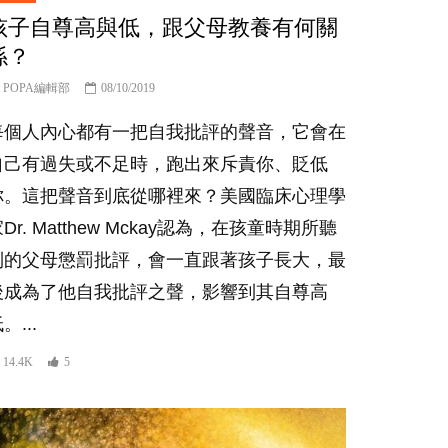
孩子自尊高與低，跟父母教養有何關
係？
POPA編輯部
08/10/2019
每個人內心都有一把自我批評的聲音，它會在
自己有過失或不足時，跑出來斥責你、貶低
你。這把聲音到底從哪裡來？美國臨床心理學
Dr. Matthew Mckay認為，在孩童時期所聽
到的父母懲罰批評，會一直跟著孩子長大，最
後成為了他自我批評之聲，影響到其自尊高
。...
14.4K
5