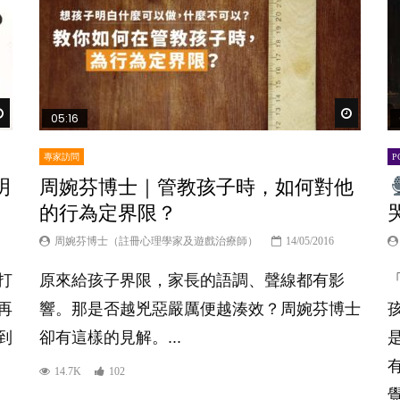
Watch Later
Watch Lat
05:16
專家訪問
P
明
周婉芬博士｜管教孩子時，如何對他
的行為定界限？
周婉芬博士（註冊心理學家及遊戲治療師）
14/05/2016
打
原來給孩子界限，家長的語調、聲線都有影
再
響。那是否越兇惡嚴厲便越湊效？周婉芬博士
到
卻有這樣的見解。...
14.7K
102