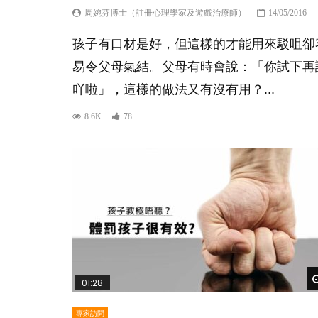
周婉芬博士（註冊心理學家及遊戲治療師）
14/05/2016
孩子有口材是好，但這樣的才能用來駁咀卻
易令父母氣結。父母有時會說：「你試下再
吖啦」，這樣的做法又有沒有用？...
8.6K
78
01:28
專家訪問