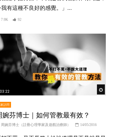
令我有這種不良好的感覺。」...
7.9K
92
er
Watch Later
03:22
專家訪問
周婉芬博士｜如何管教最有效？
周婉芬博士（註冊心理學家及遊戲治療師）
14/05/2016