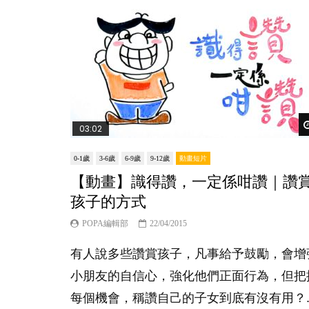
03:02
0-1歲
3-6歲
6-9歲
9-12歲
動畫短片
【動畫】識得讚，一定係咁讚｜讚
孩子的方式
POPA編輯部
22/04/2015
有人說多些讚賞孩子，凡事給予鼓勵，會增
小朋友的自信心，強化他們正面行為，但把
每個機會，稱讚自己的子女到底有沒有用？..