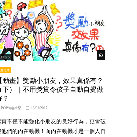
er
Watch Later
03:36
動畫短片
【動畫】獎勵小朋友，效果真係有？
（下）｜不用獎賞令孩子自動自覺做
好？
POPA編輯部
18/01/2017
獎賞不僅不能強化小朋友的良好行為，更會破
壞他們的內在動機！而內在動機才是一個人自