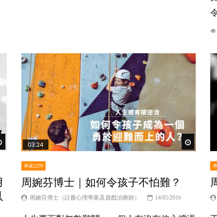
Watch Later
Watch Lat
03:24
專家訪問
用
周婉芬博士｜如何令孩子不怕難？
以
周婉芬博士（註冊心理學家及遊戲治療師）
14/05/2016