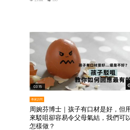
23.8K
193
03:15
專家訪問
周婉芬博士｜孩子有口材是好，但
來駁咀卻容易令父母氣結，我們可
怎樣做？