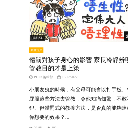
03:23
動畫短片
體罰對孩子身心的影響 家長冷靜辨
管教目的才是上策
POPA編輯部
13/12/2022
小朋友曳的時候，有父母可能會以打手板、
屁股這些方法去管教，令他知痛知驚，不敢
犯。但體罰式的教養方法，是否真的能夠達
你想要的效果？...