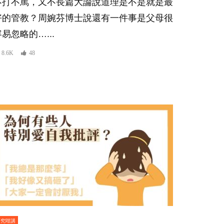
不打不罵，又不長篇大論說道理是不是就是最
好的管教？周婉芬博士說還有一件事是父母很
易忽略的…...
8.6K
48
研究咁講