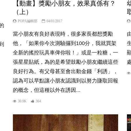
【動畫】獎勵小朋友，效果真係有？
（上）
POPA編輯部
04/01/2017
的
當小朋友有良好表現時，很多家長都想獎勵
由
他，「如果你今次測驗攞到100分，我就買架
到
全新的搖控玩具車俾你啦！」或是一粒糖，一
張星星貼紙，為的是希望鼓勵小朋友繼續這些
處
良好行為。有父母甚至會出動金錢「利誘」，
認為可以早點讓小朋友認識到以努力賺取回報
的概念，但這種以外在誘因...
30.9K
304