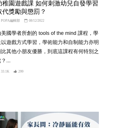
幼稚園遊戲課 如何刺激幼兒自發學習
取代獎勵與懲罰？
POPA編輯部
08/12/2022
美國學者所創的 tools of the mind 課程，學
生以遊戲方式學習，學術能力和自制能力亦明
顯比其他小朋友優勝，到底這課程有何特別之
？...
33.1K
299