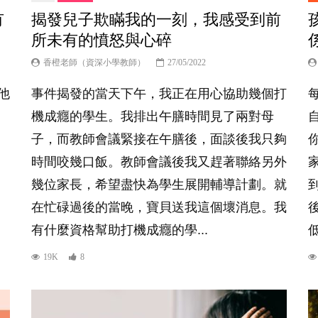
有
揭發兒子欺瞞我的一刻，我感受到前
所未有的憤怒與心碎
香橙老師（資深小學教師）
27/05/2022
他
事件揭發的當天下午，我正在用心協助幾個打
機成癮的學生。我排出午膳時間見了兩對母
子，而教師會議緊接在午膳後，面談後我只夠
時間咬幾口飯。教師會議後我又趕著聯絡另外
家
幾位家長，希望盡快為學生展開輔導計劃。就
在忙碌過後的當晚，寶貝送我這個壞消息。我
有什麼資格幫助打機成癮的學...
低
19K
8