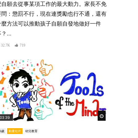
覺自願去從事某項工作的最大動力。家長不免
要問：懲罰不行，現在連獎勵也行不通，還有
什麼方法可以推動孩子自願自發地做好一件
？...
32.7K
719
er
Watch Later
03:39
-6歲
動畫短片
幼兒教育