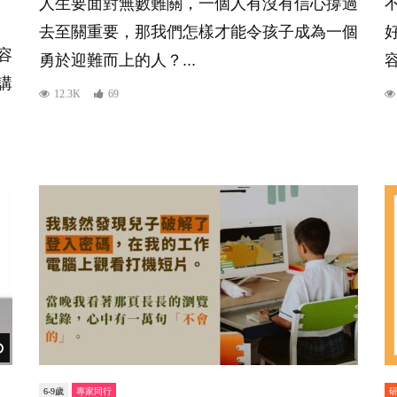
人生要面對無數難關，一個人有沒有信心撐過
去至關重要，那我們怎樣才能令孩子成為一個
容
勇於迎難而上的人？...
容
講
12.3K
69
Watch Later
6-9歲
專家同行