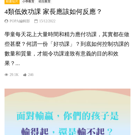
動畫短片
小學教育
幼兒教育
4類低效功課 家長應該如何反應？
POPA編輯部
15/12/2022
學童每天花上大量時間和精力應付功課，其實都在做
些甚麼？何謂一份「好功課」？到底如何控制功課的
數量和質量，才能令功課達致有意義的目的和效
果？...
29.1K
246