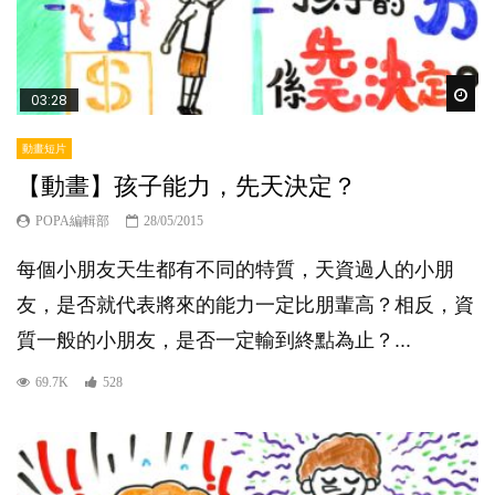
Wat
03:28
動畫短片
【動畫】孩子能力，先天決定？
POPA編輯部
28/05/2015
每個小朋友天生都有不同的特質，天資過人的小朋
友，是否就代表將來的能力一定比朋輩高？相反，資
質一般的小朋友，是否一定輸到終點為止？...
69.7K
528