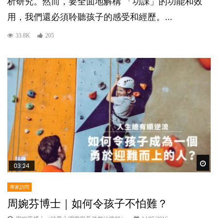
析研究。然而，要全面地解構 「功課」的功能和效
用，我們還必須聆聽孩子的感受和經歷。...
33.8K
205
Wat
03:24
專家訪問
周婉芬博士｜如何令孩子不怕難？