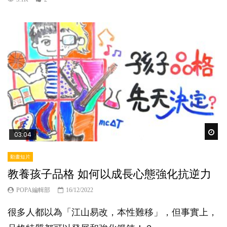
Wat
03:04
動畫短片
教養孩子品格 如何以成長心態強化抗逆力
POPA編輯部
16/12/2022
很多人都以為「江山易改，本性難移」，但事實上，