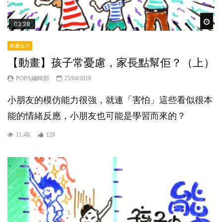
Wat
03:28
動畫短片
【動畫】孩子常憂慮，家長點幫佢？（上）
POPA編輯部
25/04/2018
小朋友的模仿能力很強，就連「害怕」這些看似很本
能的情緒反應，小朋友也可能是學習而來的？
11.4K
129