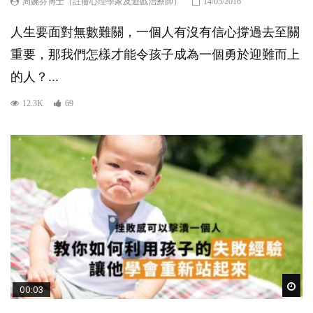
周婉芬博士（註冊心理學家及遊戲治療師）
14/05/2016
人生要面對無數難關，一個人有沒有信心撐過去至關
重要，那我們怎樣才能令孩子成為一個勇於迎難而上
的人？...
12.3K
69
Wat
00:03