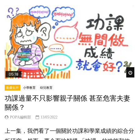
Wat
05:18
動畫短片
小學教育
幼兒教育
功課過量不只影響親子關係 甚至危害夫妻
關係？
POPA編輯部
13/05/2022
上一集，我們看了一個關於功課和學業成績的綜合分