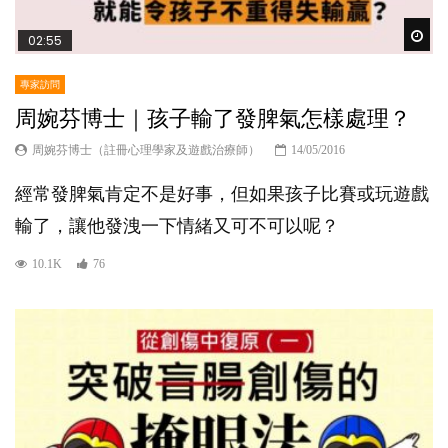
Wat
02:55
專家訪問
周婉芬博士｜孩子輸了發脾氣怎樣處理？
周婉芬博士（註冊心理學家及遊戲治療師）
14/05/2016
經常發脾氣肯定不是好事，但如果孩子比賽或玩遊戲
輸了，讓他發洩一下情緒又可不可以呢？
10.1K
76