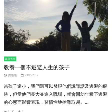
書寫省思
教養一個不逃避人生的孩子
傑爸爸
23/05/2017
當孩子還小，我們還可以發現他們說謊話及逃避的痕
跡，但當他們長大並進入職場，就會因幼年種下逃避
的心態而影響表現，習慣性地捨難取易。...
3.1K
2