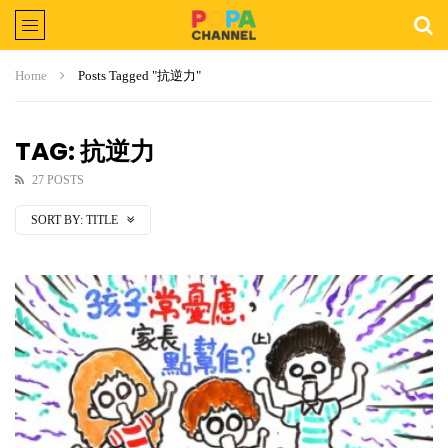
Home
Posts Tagged "抗逆力"
TAG: 抗逆力
27 POSTS
SORT BY:
TITLE