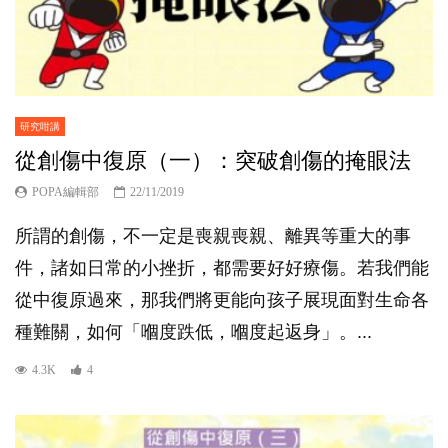
研究咁講
從創傷中復原（一）：突破創傷的掩眼法
POPA編輯部
22/11/2019
所謂的創傷，不一定是喪親喪親、離異等重大的事
件，諸如日常的小挫折，都需要好好療傷。若我們能
從中復原過來，那我們將更能向孩子展現面對生命各
種難關，如何「嗰度跌低，嗰度起返身」。...
4.3K
4