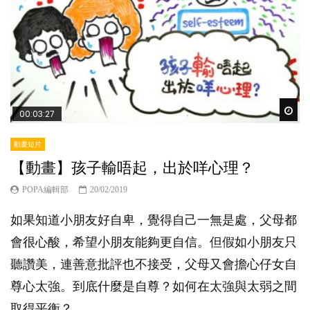
Wat
00:03:27
動畫短片
【動畫】孩子輸唔起，出於咩心理？
POPA編輯部
20/02/2019
如果知道小朋友好自卑，覺得自己一無是處，父母都
會很心酸，希望小朋友能夠更自信。但假如小朋友只
聽讚美，連善意批評也不接受，父母又會擔心仔女自
尊心太強。到底什麼是自尊？如何在太強與太弱之間
取得平衡？...