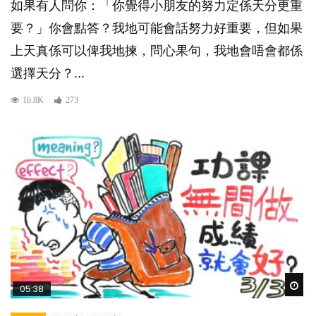
如果有人問你：「你覺得小朋友的努力定係天分更重
要？」你會點答？我地可能會話努力好重要，但如果
上天真係可以俾我地揀，問心果句，我地會唔會都係
選擇天分？...
16.8K
273
Wat
05:38