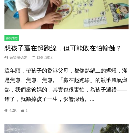
書寫省思
想孩子贏在起跑線，但可能敗在怕輸蝕？
頭等艙媽媽
13/04/2018
這年頭，帶孩子的香港父母，都像熱鍋上的螞蟻，滿
是焦慮、焦慮、焦慮。「贏在起跑線」的競爭風氣熾
熱，我們當爸媽的，其實也很害怕，為孩子選錯——
錯了，就輸掉孩子一生，影響深遠。...
4.2K
1