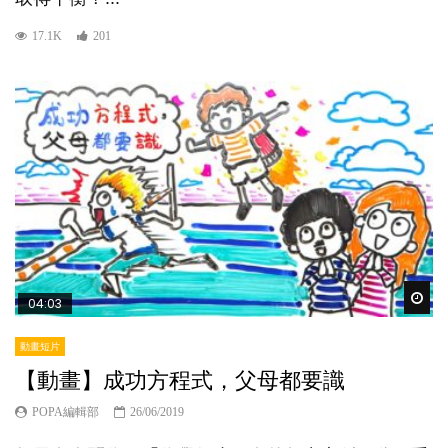
17.1K
201
Wat
04:03
動畫短片
【動畫】成功方程式，父母都要識
POPA編輯部
26/06/2019