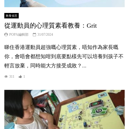
教養省思
從運動員的心理質素看教養：Grit
POPA編輯部
31/07/2024
睇住香港運動員超強嘅心理質素，唔知作為家長嘅
你，會唔會都想知咁到底要點樣先可以培養到孩子不
輕言放棄，同時能大方接受成敗？...
311
1