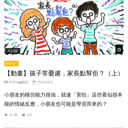
Wat
03:28
動畫短片
【動畫】孩子常憂慮，家長點幫佢？（上）
POPA編輯部
25/04/2018
小朋友的模仿能力很強，就連「害怕」這些看似很本
能的情緒反應，小朋友也可能是學習而來的？
11.4K
129