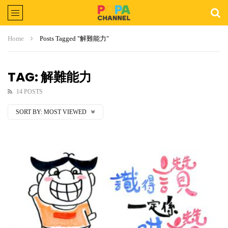
Home
Posts Tagged "解難能力"
TAG: 解難能力
14 POSTS
SORT BY:
MOST VIEWED