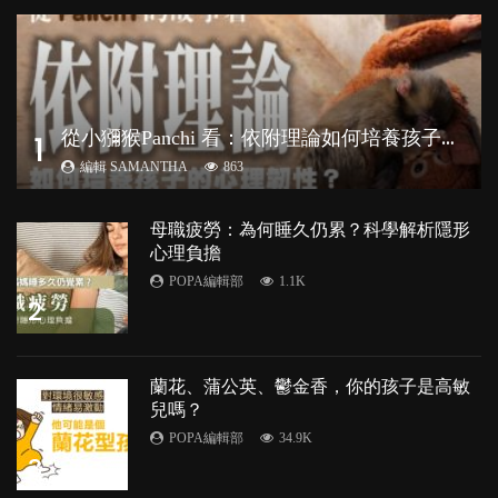
從
小獼猴Panchi 看：依附理論如何培養孩子心理韌性？
1
編輯 SAMANTHA
863
母職疲勞：為何睡久仍累？科學解析隱形
心理負擔
POPA編輯部
1.1K
2
蘭花、蒲公英、鬱金香，你的孩子是高敏
兒嗎？
POPA編輯部
34.9K
3