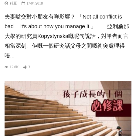
科豆
17/04/2018
夫妻嗌交對小朋友有咩影響？ 「Not all conflict is
bad -- it's about how you manage it.」——亞利桑那
大學的研究員Kopystynska嘅呢句說話，對筆者而言
相當深刻。佢嘅一個研究話父母之間嘅衝突處理得
唔...
12.6K
3