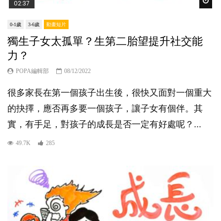
Wat
02:37
0-1歲
3-6歲
動畫短片
獨生子女太孤單？生第二胎望提升社交能
力？
POPA編輯部
08/12/2022
很多家長在第一個孩子出生後，很快又面對一個重大
的抉擇，應否再多要一個孩子，讓子女有個伴。其
實，有手足，對孩子的成長是否一定有好處呢？...
49.7K
285