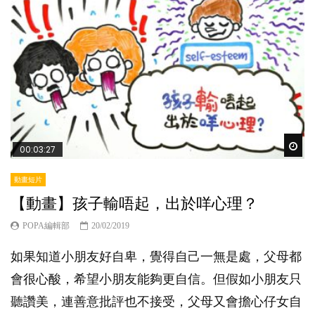
Wat
00:03:27
動畫短片
【動畫】孩子輸唔起，出於咩心理？
POPA編輯部
20/02/2019
如果知道小朋友好自卑，覺得自己一無是處，父母都
會很心酸，希望小朋友能夠更自信。但假如小朋友只
聽讚美，連善意批評也不接受，父母又會擔心仔女自