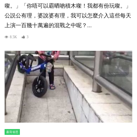
㗎。」「你唔可以霸晒啲積木㗎！我都有份玩㗎。」
公説公有理，婆說婆有理，我可以怎麼介入這些每天
上演一百幾十萬遍的混戰之中呢？...
8.5K
3
書寫省思