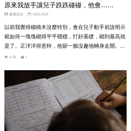
原來我放手讓兒子跌跌碰碰，他會……
蘿蔔先生
18/01/2018
以前我覺得砌積木沒麼特別，會在兒子動手前說明示
範如何一塊塊砌得平平穩穩，打好基礎，砌到最高就
是了。正洋洋得意時，他卻一臉沒趣地轉身走開。...
4.1K
1