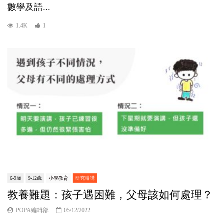
數學及語...
1.4K
1
6-9歲
9-12歲
小學教育
研究咁講
教養難題：孩子遇困難，父母該如何處理？
POPA編輯部
05/12/2022