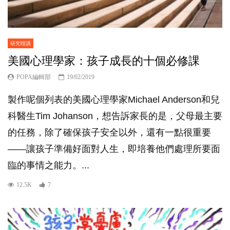
研究咁講
美國心理學家：孩子成長的十個必修課
POPA編輯部
19/02/2019
製作呢個列表的美國心理學家Michael Anderson和兒
科醫生Tim Johanson，想告訴家長的是，父母最主要
的任務，除了確保孩子安全以外，還有一點很重要
——讓孩子準備好面對人生，即培養他們處理所要面
臨的事情之能力。...
12.5K
7