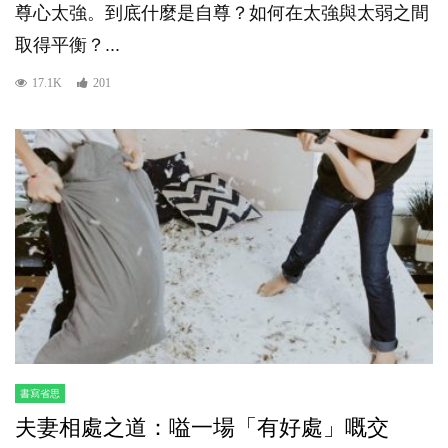
尊心太強。到底什麼是自尊？如何在太強與太弱之間
取得平衡？...
17.1K
201
書寫省思
夫妻相處之道：嗌一場「有好處」嘅交