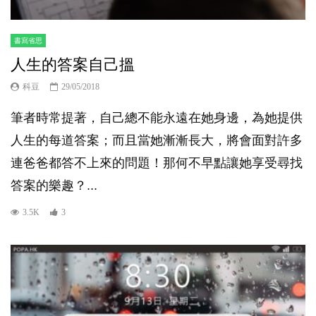
書寫省思
人生的答案自己搵
科豆
29/05/2018
筆者時常提著，自己總不能永遠在她身邊，為她提供
人生的每道答案；而且當她漸漸長大，將會面對許多
連爸爸都答不上來的問題！那何不早點讓她享受尋找
答案的樂趣？...
3.5K
3