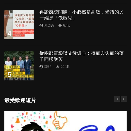
再談感統問題：不必然是高敏，光譜的另
一端是「低敏兒」
MO媽
6.4K
4
從兩部電影談父母偏心：得寵與失寵的孩
子同樣受苦
瓊姐
20.1K
5
最受歡迎短片