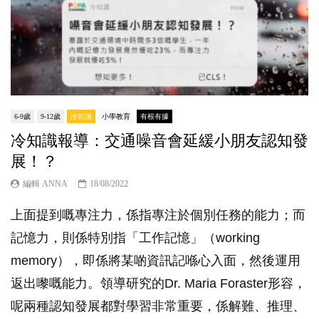
6-9歲
9-12歲
冷知識
小學教育
有根有據
冷知識報導：交通噪音會延緩小朋友認知發
展！？
編輯 ANNA
18/08/2022
上面提到嘅專注力，係指專注於個別任務的能力；而
記憶力，則係特別指「工作記憶」（working
memory），即係將某啲資訊記喺心入面，然後運用
返出嚟嘅能力。領導研究的Dr. Maria Foraster形容，
呢兩種認知發展都對學習非常重要，係解難、推理、