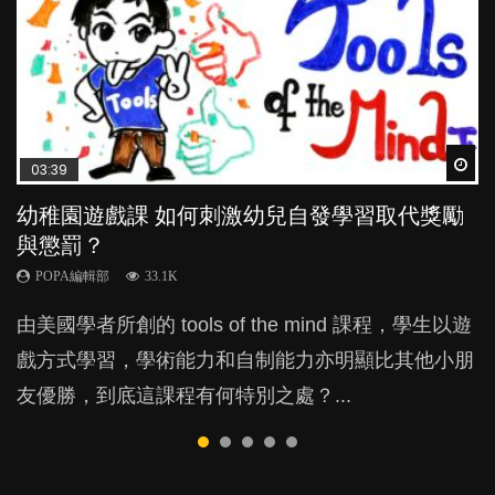
Wat
Wat
Wat
Wat
Wat
03:39
04:59
03:02
04:06
04:18
幼稚園遊戲課 如何刺激幼兒自發學習取代獎勵
幼兒playgroup真係玩耍中學習？研究指BB 15個
老公患產後憂鬱症對BB的影響
全職好？在職好？｜全職媽媽與在職媽媽的壓
凡事以BB為中心，就係好爸媽？｜別忽視父母
與懲罰？
月大前上堂不見效果
力與價值
的身心虛耗
POPA編輯部
15.9K
POPA編輯部
POPA編輯部
POPA編輯部
POPA編輯部
33.1K
47.1K
25.8K
31.5K
BB出生後，不止媽媽，爸爸也有機會患上產後抑
由美國學者所創的 tools of the mind 課程，學生以遊
現今小朋友的起跑線，愈推愈前。雖然政府並無官方
許多媽媽心底可能都有一刻掙扎過：究竟全職好，還
父母日夜無間、身心俱疲地照顧BB，如何做到正向
鬱，影響日常生活，嚴重的甚至會有自殺，或傷害小
戲方式學習，學術能力和自制能力亦明顯比其他小朋
的統計數字，但粗略估算，香港至少有六、七百家早
是在職好。雖說每個家庭都有自己的獨特狀況和考慮
教養？部份父母更會為了小朋友放棄自己的嗜好、減
朋友的念頭。但為何爸爸患上產後抑鬱往往難以察
友優勝，到底這課程有何特別之處？...
期教育中心，但孩子是否愈早上Playgroup愈好？...
因素，但原來全職和在職媽媽所養育的子女其實都各
少出席朋友聚會等等，你以為會換來美好的親子關
覺？...
有擅長。...
係，有助小朋友成長，但原來父母身心虛耗對孩子的
成長可能有意想不到的影響！...