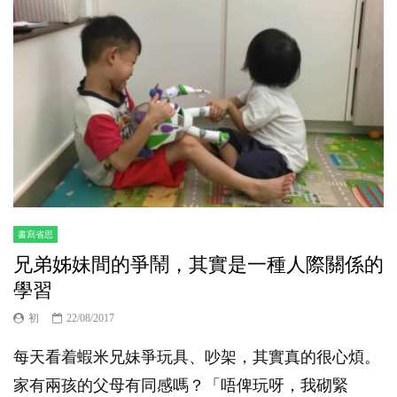
書寫省思
兄弟姊妹間的爭鬧，其實是一種人際關係的
學習
初
22/08/2017
每天看着蝦米兄妹爭玩具、吵架，其實真的很心煩。
家有兩孩的父母有同感嗎？「唔俾玩呀，我砌緊