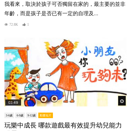
我看來，取決於孩子可否獨留在家的，最主要的並非
年齡，而是孩子是否已有一定的自理及...
72.8K
1
Wat
03:49
3-6歲
6-9歲
9-12歲
動畫短片
玩樂中成長 哪款遊戲最有效提升幼兒能力