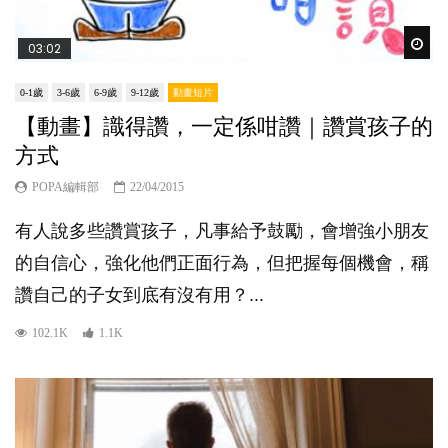
Wat
03:02
0-1歲
3-6歲
6-9歲
9-12歲
動畫短片
【動畫】識得讚，一定係咁讚｜讚賞孩子的
方式
POPA編輯部
22/04/2015
有人說多些讚賞孩子，凡事給予鼓勵，會增強小朋友
的自信心，強化他們正面行為，但把握每個機會，稱
讚自己的子女到底有沒有用？...
102.1K
1.1K