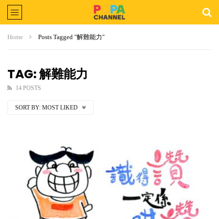
Home
Posts Tagged "解難能力"
TAG: 解難能力
14 POSTS
SORT BY:
MOST LIKED