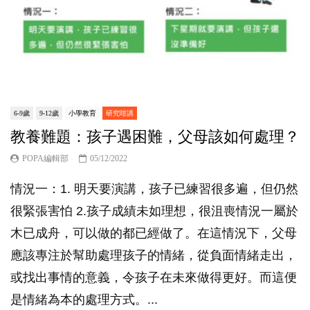
6-9歲
9-12歲
小學教育
研究咁講
教養難題：孩子遇困難，父母該如何處理？
POPA編輯部
05/12/2022
情況一：1. 明天要演講，孩子已練習很多遍，但仍然
很緊張害怕 2.孩子成績未如理想，很沮喪情況一屬於
木已成舟，可以做的都已經做了。在這情況下，父母
應該專注於幫助處理孩子的情緒，從負面情緒走出，
或找出事情的意義，令孩子在未來做得更好。而這便
是情緒為本的處理方式。...