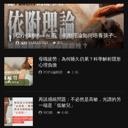
從
小獼猴Panchi 看：依附理論如何培養孩子心理韌性？
1
編輯 SAMANTHA
851
母職疲勞：為何睡久仍累？科學解析隱形
心理負擔
POPA編輯部
1.1K
2
再談感統問題：不必然是高敏，光譜的另
一端是「低敏兒」
MO媽
6.4K
3