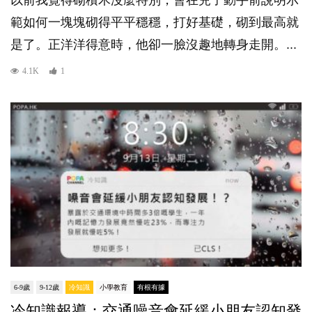
範如何一塊塊砌得平平穩穩，打好基礎，砌到最高就
是了。正洋洋得意時，他卻一臉沒趣地轉身走開。...
4.1K
1
6-9歲
9-12歲
冷知識
小學教育
有根有據
冷知識報導：交通噪音會延緩小朋友認知發