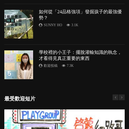
如何從「24品格強項」發掘孩子的最強優
勢？
SUNNY HO
3.1K
4
學校裡的小王子：擺脫灌輸知識的執念，
才看得見真正重要的東西
歡迎投稿
7.3K
5
最受歡迎短片