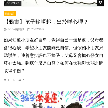
Wat
00:03:27
動畫短片
【動畫】孩子輸唔起，出於咩心理？
POPA編輯部
20/02/2019
如果知道小朋友好自卑，覺得自己一無是處，父母都
會很心酸，希望小朋友能夠更自信。但假如小朋友只
聽讚美，連善意批評也不接受，父母又會擔心仔女自
尊心太強。到底什麼是自尊？如何在太強與太弱之間
取得平衡？...
17.1K
201