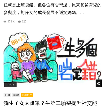
任就是上班賺錢。但各位有否想過，原來爸爸育兒的
參與度，對仔女的成長發展不遜於媽媽。...
47.8K
325
Wat
02:37
0-1歲
3-6歲
動畫短片
獨生子女太孤單？生第二胎望提升社交能