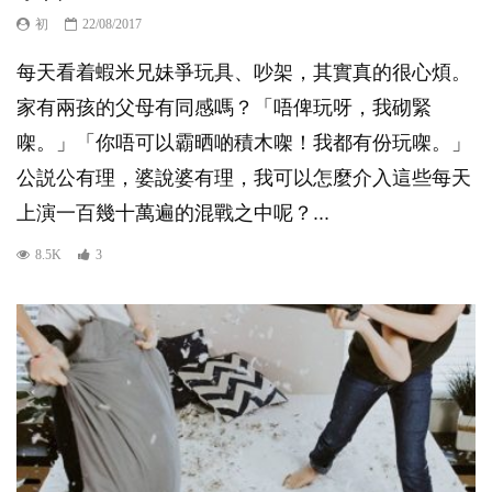
初
22/08/2017
每天看着蝦米兄妹爭玩具、吵架，其實真的很心煩。
家有兩孩的父母有同感嗎？「唔俾玩呀，我砌緊
㗎。」「你唔可以霸晒啲積木㗎！我都有份玩㗎。」
公説公有理，婆說婆有理，我可以怎麼介入這些每天
上演一百幾十萬遍的混戰之中呢？...
8.5K
3