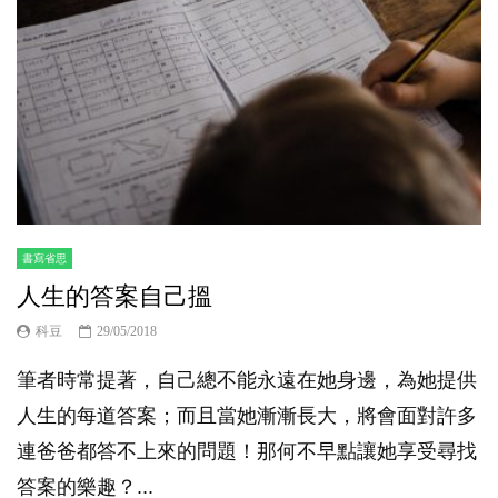
書寫省思
人生的答案自己搵
科豆
29/05/2018
筆者時常提著，自己總不能永遠在她身邊，為她提供
人生的每道答案；而且當她漸漸長大，將會面對許多
連爸爸都答不上來的問題！那何不早點讓她享受尋找
答案的樂趣？...