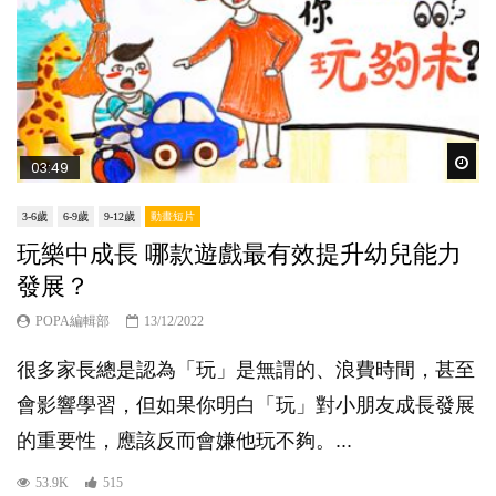
Wat
03:49
3-6歲
6-9歲
9-12歲
動畫短片
玩樂中成長 哪款遊戲最有效提升幼兒能力
發展？
POPA編輯部
13/12/2022
很多家長總是認為「玩」是無謂的、浪費時間，甚至
會影響學習，但如果你明白「玩」對小朋友成長發展
的重要性，應該反而會嫌他玩不夠。...
53.9K
515