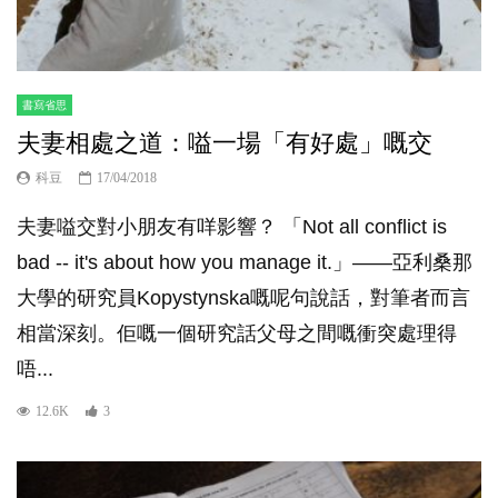
書寫省思
夫妻相處之道：嗌一場「有好處」嘅交
科豆
17/04/2018
夫妻嗌交對小朋友有咩影響？ 「Not all conflict is
bad -- it's about how you manage it.」——亞利桑那
大學的研究員Kopystynska嘅呢句說話，對筆者而言
相當深刻。佢嘅一個研究話父母之間嘅衝突處理得
唔...
12.6K
3