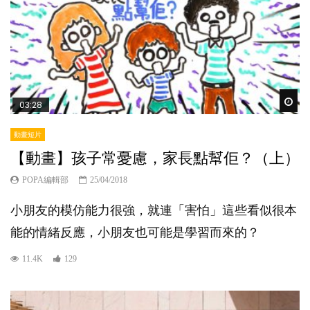
Wat
03:28
動畫短片
【動畫】孩子常憂慮，家長點幫佢？（上）
POPA編輯部
25/04/2018
小朋友的模仿能力很強，就連「害怕」這些看似很本
能的情緒反應，小朋友也可能是學習而來的？
11.4K
129