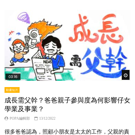
Wat
03:16
動畫短片
成長需父幹？爸爸親子參與度為何影響仔女
學業及事業？
POPA編輯部
13/12/2022
很多爸爸認為，照顧小朋友是太太的工作，父親的責