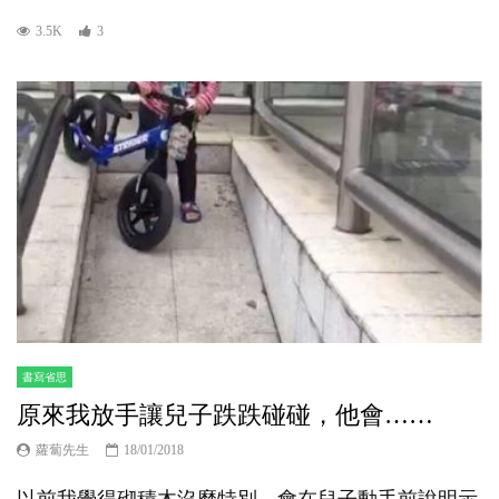
3.5K
3
書寫省思
原來我放手讓兒子跌跌碰碰，他會……
蘿蔔先生
18/01/2018
以前我覺得砌積木沒麼特別，會在兒子動手前說明示