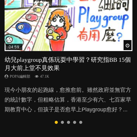
Wat
Wat
Wat
Wat
Wat
04:59
03:39
03:02
04:06
04:18
幼兒playgroup真係玩耍中學習？研究指BB 15個
幼稚園遊戲課 如何刺激幼兒自發學習取代獎勵
老公患產後憂鬱症對BB的影響
全職好？在職好？｜全職媽媽與在職媽媽的壓
凡事以BB為中心，就係好爸媽？｜別忽視父母
月大前上堂不見效果
與懲罰？
力與價值
的身心虛耗
POPA編輯部
15.9K
POPA編輯部
POPA編輯部
POPA編輯部
POPA編輯部
47.1K
33.1K
25.8K
31.5K
BB出生後，不止媽媽，爸爸也有機會患上產後抑
現今小朋友的起跑線，愈推愈前。雖然政府並無官方
由美國學者所創的 tools of the mind 課程，學生以遊
許多媽媽心底可能都有一刻掙扎過：究竟全職好，還
父母日夜無間、身心俱疲地照顧BB，如何做到正向
鬱，影響日常生活，嚴重的甚至會有自殺，或傷害小
的統計數字，但粗略估算，香港至少有六、七百家早
戲方式學習，學術能力和自制能力亦明顯比其他小朋
是在職好。雖說每個家庭都有自己的獨特狀況和考慮
教養？部份父母更會為了小朋友放棄自己的嗜好、減
朋友的念頭。但為何爸爸患上產後抑鬱往往難以察
期教育中心，但孩子是否愈早上Playgroup愈好？...
友優勝，到底這課程有何特別之處？...
因素，但原來全職和在職媽媽所養育的子女其實都各
少出席朋友聚會等等，你以為會換來美好的親子關
覺？...
有擅長。...
係，有助小朋友成長，但原來父母身心虛耗對孩子的
成長可能有意想不到的影響！...