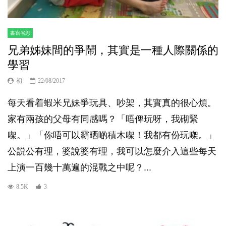
書寫省思
兄弟姊妹間的爭鬧，其實是一種人際關係的
學習
初
22/08/2017
每天看着蝦米兄妹爭玩具、吵架，其實真的很心煩。
家有兩孩的父母有同感嗎？「唔俾玩呀，我砌緊
㗎。」「你唔可以霸晒啲積木㗎！我都有份玩㗎。」
公説公有理，婆說婆有理，我可以怎麼介入這些每天
上演一百幾十萬遍的混戰之中呢？...
8.5K
3