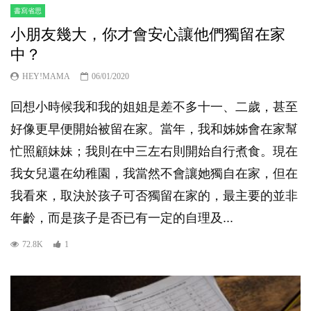
書寫省思
小朋友幾大，你才會安心讓他們獨留在家
中？
HEY!MAMA
06/01/2020
回想小時候我和我的姐姐是差不多十一、二歲，甚至
好像更早便開始被留在家。當年，我和姊姊會在家幫
忙照顧妹妹；我則在中三左右則開始自行煮食。現在
我女兒還在幼稚園，我當然不會讓她獨自在家，但在
我看來，取決於孩子可否獨留在家的，最主要的並非
年齡，而是孩子是否已有一定的自理及...
72.8K
1