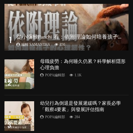
從
小獼猴Panchi 看：依附理論如何培養孩子心理韌性？
1
編輯 SAMANTHA
850
母職疲勞：為何睡久仍累？科學解析隱形
心理負擔
POPA編輯部
1.1K
2
幼兒行為倒退是發展遲緩嗎？家長必學
「觀察4要素」與發展評估指南
POPA編輯部
284
3