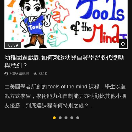
Wat
Wat
Wat
Wat
Wat
03:39
04:59
03:02
04:06
04:18
幼稚園遊戲課 如何刺激幼兒自發學習取代獎勵
幼兒playgroup真係玩耍中學習？研究指BB 15個
老公患產後憂鬱症對BB的影響
全職好？在職好？｜全職媽媽與在職媽媽的壓
凡事以BB為中心，就係好爸媽？｜別忽視父母
與懲罰？
月大前上堂不見效果
力與價值
的身心虛耗
POPA編輯部
15.9K
POPA編輯部
POPA編輯部
POPA編輯部
POPA編輯部
33.1K
47.1K
25.8K
31.5K
BB出生後，不止媽媽，爸爸也有機會患上產後抑
由美國學者所創的 tools of the mind 課程，學生以遊
現今小朋友的起跑線，愈推愈前。雖然政府並無官方
許多媽媽心底可能都有一刻掙扎過：究竟全職好，還
父母日夜無間、身心俱疲地照顧BB，如何做到正向
鬱，影響日常生活，嚴重的甚至會有自殺，或傷害小
戲方式學習，學術能力和自制能力亦明顯比其他小朋
的統計數字，但粗略估算，香港至少有六、七百家早
是在職好。雖說每個家庭都有自己的獨特狀況和考慮
教養？部份父母更會為了小朋友放棄自己的嗜好、減
朋友的念頭。但為何爸爸患上產後抑鬱往往難以察
友優勝，到底這課程有何特別之處？...
期教育中心，但孩子是否愈早上Playgroup愈好？...
因素，但原來全職和在職媽媽所養育的子女其實都各
少出席朋友聚會等等，你以為會換來美好的親子關
覺？...
有擅長。...
係，有助小朋友成長，但原來父母身心虛耗對孩子的
成長可能有意想不到的影響！...