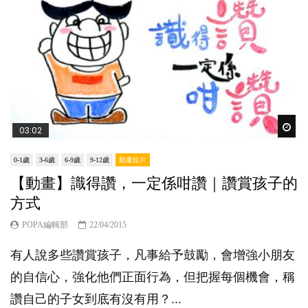
Wat
03:02
0-1歲
3-6歲
6-9歲
9-12歲
動畫短片
【動畫】識得讚，一定係咁讚｜讚賞孩子的
方式
POPA編輯部
22/04/2015
有人說多些讚賞孩子，凡事給予鼓勵，會增強小朋友
的自信心，強化他們正面行為，但把握每個機會，稱
讚自己的子女到底有沒有用？...