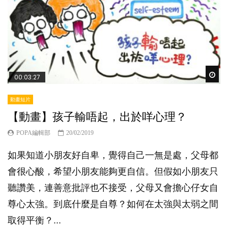
Wat
00:03:27
動畫短片
【動畫】孩子輸唔起，出於咩心理？
POPA編輯部
20/02/2019
如果知道小朋友好自卑，覺得自己一無是處，父母都
會很心酸，希望小朋友能夠更自信。但假如小朋友只
聽讚美，連善意批評也不接受，父母又會擔心仔女自
尊心太強。到底什麼是自尊？如何在太強與太弱之間
取得平衡？...