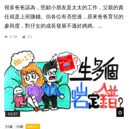
很多爸爸認為，照顧小朋友是太太的工作，父親的責
任就是上班賺錢。但各位有否想過，原來爸爸育兒的
參與度，對仔女的成長發展不遜於媽媽。...
47.8K
325
Wat
02:37
0-1歲
3-6歲
動畫短片