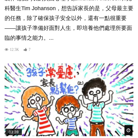
科醫生Tim Johanson，想告訴家長的是，父母最主要
的任務，除了確保孩子安全以外，還有一點很重要
——讓孩子準備好面對人生，即培養他們處理所要面
臨的事情之能力。...
12.5K
7
Wat
03:28