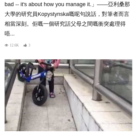
bad -- it's about how you manage it.」——亞利桑那
大學的研究員Kopystynska嘅呢句說話，對筆者而言
相當深刻。佢嘅一個研究話父母之間嘅衝突處理得
唔...
12.6K
3