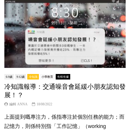
6-9歲
9-12歲
冷知識
小學教育
有根有據
冷知識報導：交通噪音會延緩小朋友認知發
展！？
編輯 ANNA
18/08/2022
上面提到嘅專注力，係指專注於個別任務的能力；而
記憶力，則係特別指「工作記憶」（working