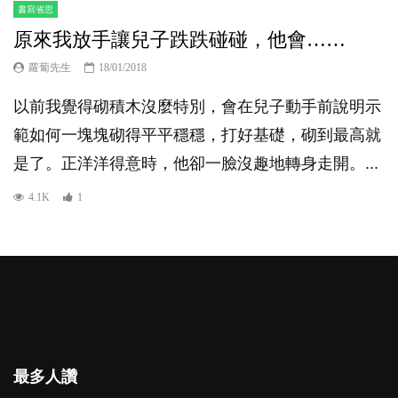
書寫省思
原來我放手讓兒子跌跌碰碰，他會……
蘿蔔先生
18/01/2018
以前我覺得砌積木沒麼特別，會在兒子動手前說明示
範如何一塊塊砌得平平穩穩，打好基礎，砌到最高就
是了。正洋洋得意時，他卻一臉沒趣地轉身走開。...
4.1K
1
最多人讚