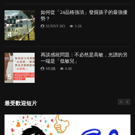
如何從「24品格強項」發掘孩子的最強優
勢？
SUNNY HO
3.1K
4
再談感統問題：不必然是高敏，光譜的另
一端是「低敏兒」
MO媽
6.4K
5
最受歡迎短片