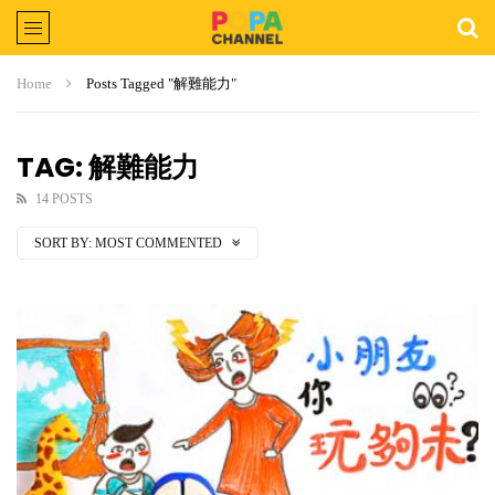
Home
Posts Tagged "解難能力"
TAG: 解難能力
14 POSTS
SORT BY:
MOST COMMENTED