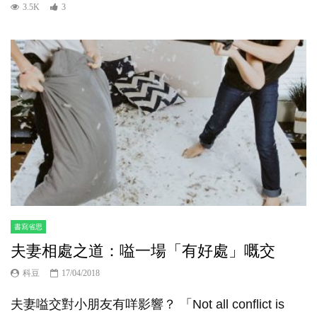
3.5K
3
書寫省思
夫妻相處之道：嗌一場「有好處」嘅交
科豆
17/04/2018
夫妻嗌交對小朋友有咩影響？ 「Not all conflict is