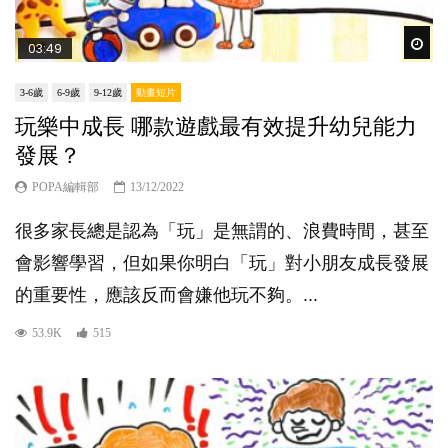
Wat
03:49
3-6歲
6-9歲
9-12歲
動畫短片
玩樂中成長 哪款遊戲最有效提升幼兒能力
發展？
POPA編輯部
13/12/2022
很多家長總是認為「玩」是無謂的、浪費時間，甚至
會影響學習，但如果你明白「玩」對小朋友成長發展
的重要性，應該反而會嫌他玩不夠。...
53.9K
515