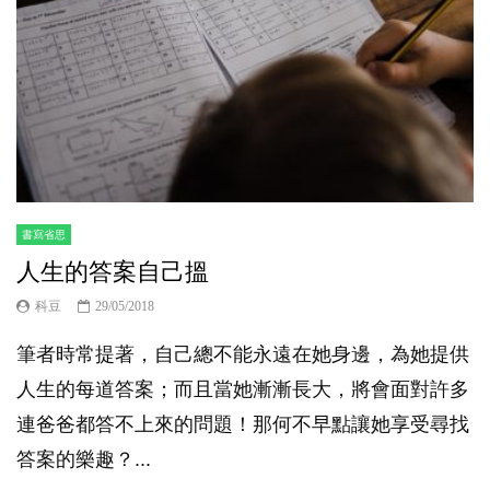
書寫省思
人生的答案自己搵
科豆
29/05/2018
筆者時常提著，自己總不能永遠在她身邊，為她提供
人生的每道答案；而且當她漸漸長大，將會面對許多
連爸爸都答不上來的問題！那何不早點讓她享受尋找
答案的樂趣？...