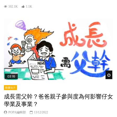
102.1K
1.1K
Wat
03:16
動畫短片
成長需父幹？爸爸親子參與度為何影響仔女
學業及事業？
POPA編輯部
13/12/2022