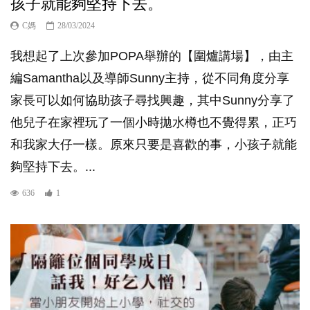
孩子就能夠堅持下去。
C媽
28/03/2024
我想起了上次參加POPA舉辦的【圍爐講場】，由主
編Samantha以及導師Sunny主持，從不同角度分享
家長可以如何協助孩子尋找興趣，其中Sunny分享了
他兒子在家裡玩了一個小時拋水樽也不覺得累，正巧
和我家大仔一樣。原來只要是喜歡的事，小孩子就能
夠堅持下去。...
636
1