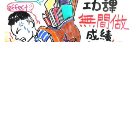
Wat
05:38
動畫短片
小學教育
幼兒教育
4類低效功課 家長應該如何反應？
POPA編輯部
15/12/2022
學童每天花上大量時間和精力應付功課，其實都在做
些甚麼？何謂一份「好功課」？到底如何控制功課的
數量和質量，才能令功課達致有意義的目的和效
果？...