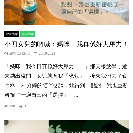
教養省思
書寫省思
小四女兒的吶喊：媽咪，我真係好大壓力！
編輯CARRIE
25/09/2024
「媽咪，我今日真係好大壓力……」那天接放學，還
未踏出校門，女兒就向我「求救」。後來我們去了食
雪糕，20分鐘的陪伴交談，她得到一點甜，我也重新
審視了一遍自己的「選擇」。...
408
3