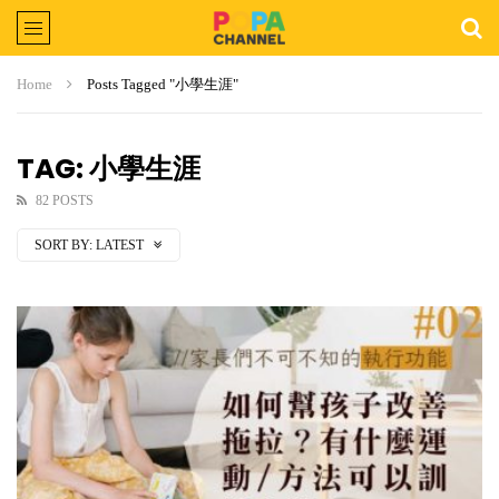
Home
Posts Tagged "小學生涯"
TAG: 小學生涯
82 POSTS
SORT BY:
LATEST