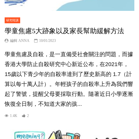
研究咁講
學童焦慮5大跡象以及家長幫助緩解方法
編輯 ANNA
10/01/2023
學童焦慮及自殺，是一直備受社會關注的問題，而據
香港大學防止自殺研究中心新近公布，在2021年，
15歲以下青少年的自殺率達到了歷史新高的 1.7（計
算以每十萬人計）。年輕孩子的自殺率上升為我們響
起了警號，提醒父母要採取行動。隨著近日小學逐漸
恢復全日制，不知道大家的孩...
1.4K
2