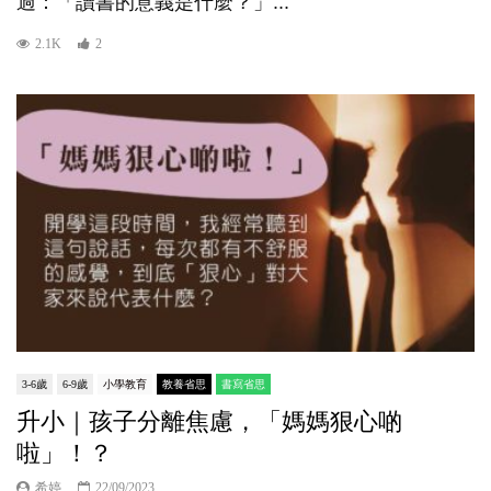
過：「讀書的意義是什麼？」...
2.1K
2
3-6歲
6-9歲
小學教育
教養省思
書寫省思
升小｜孩子分離焦慮，「媽媽狠心啲
啦」！？
希婷
22/09/2023