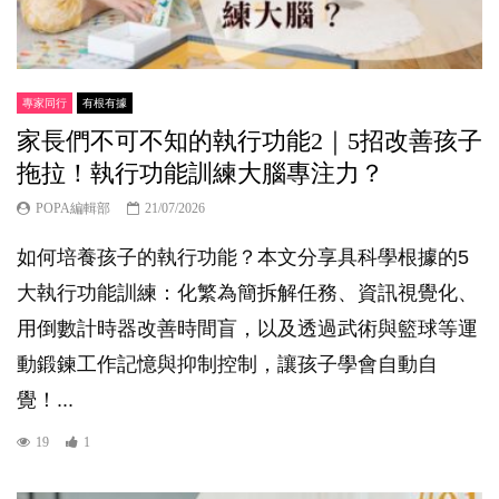
專家同行
有根有據
家長們不可不知的執行功能2｜5招改善孩子
拖拉！執行功能訓練大腦專注力？
POPA編輯部
21/07/2026
如何培養孩子的執行功能？本文分享具科學根據的5
大執行功能訓練：化繁為簡拆解任務、資訊視覺化、
用倒數計時器改善時間盲，以及透過武術與籃球等運
動鍛鍊工作記憶與抑制控制，讓孩子學會自動自
覺！...
19
1