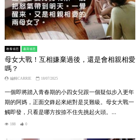
教養省思
書寫省思
母女大戰！互相嫌棄過後，還是會相親相愛
嗎？
編輯CARRIE
18/07/2025
一個即將踏入青春期的小四女兒跟一個疑似步入更年
期的阿媽，正面交鋒起來絕對是災難級。母女大戰一
觸即發，只看是哪方按捺不住先挑起火頭。...
188
0