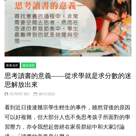
教養省思
書寫省思
思考讀書的意義——從求學就是求分數的迷
思解放出來
SUNNY HO
09/11/2023
看到近日接連幾宗學生輕生的事件，雖然背後的原因
可以好複雜，但大部分人也不免思考孩子所面對的學
習壓力，亦令我想起曾經在家長群組中和大家討論