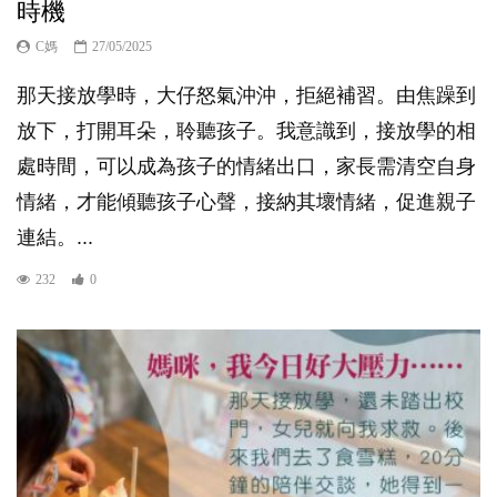
時機
C媽
27/05/2025
那天接放學時，大仔怒氣沖沖，拒絕補習。由焦躁到
放下，打開耳朵，聆聽孩子。我意識到，接放學的相
處時間，可以成為孩子的情緒出口，家長需清空自身
情緒，才能傾聽孩子心聲，接納其壞情緒，促進親子
連結。...
232
0