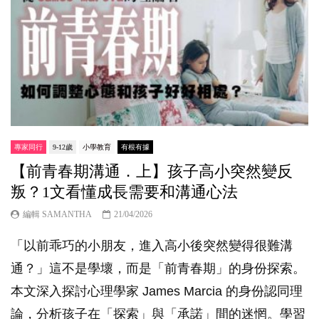
專家同行
9-12歲
小學教育
有根有據
【前青春期溝通．上】孩子高小突然變反
叛？1文看懂成長需要和溝通心法
編輯 SAMANTHA
21/04/2026
「以前乖巧的小朋友，進入高小後突然變得很難溝
通？」這不是學壞，而是「前青春期」的身份探索。
本文深入探討心理學家 James Marcia 的身份認同理
論，分析孩子在「探索」與「承諾」間的迷惘。學習