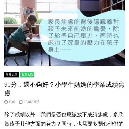
教養省思
書寫省思
90分，還不夠好？小學生媽媽的學業成績焦
慮
C媽
18/06/2025
除了成績以外，我們是否也應該放下成績焦慮，多欣
賞孩子其他方面的努力？同時，也需要多關心他們的