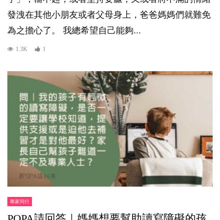
發洩在其他小朋友或者父母身上，爸爸媽媽們就難免
為之擔心了。 我總希望自己能夠...
1.3K
1
專家同行
POPA請回答｜媽媽想要幫助讀寫障礙的孩