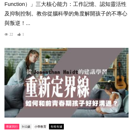
Function）」三大核心能力：工作記憶、認知靈活性
及抑制控制。教你從腦科學的角度解開孩子的不專心
與叛逆！...
22
1
專家同行
9-12歲
小學教育
有根有據