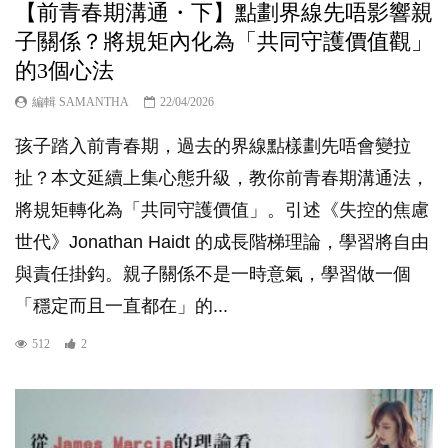
【前青春期溝通・下】點劃界線先唔影響親
子關係？將規矩內化為「共同守護價值觀」
的3個心法
編輯 SAMANTHA
22/04/2026
孩子踏入前青春期，過去的界線點樣劃先唔會變拉
扯？本文延續上集心態升級，教你前青春期溝通法，
將規矩轉化為「共同守護價值」。引述《失控的焦慮
世代》Jonathan Haidt 的成長階梯理論，學習將自由
與責任掛鈎。親子關係不是一時意氣，學習做一個
「穩定而且一直都在」的...
512
2