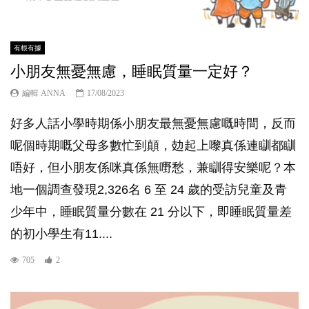
有根有據
小朋友無憂無慮，睡眠質量一定好？
編輯 ANNA
17/08/2023
好多人話小學時期係小朋友最無憂無慮嘅時間，反而
呢個時期嘅父母多數忙到顛，攰起上嚟真係連瞓都瞓
唔好，但小朋友係咪真係無嘢愁，兼瞓得安樂呢？本
地一個調查發現2,326名 6 至 24 歲的受訪兒童及青
少年中，睡眠質量分數在 21 分以下，即睡眠質量差
的初小學生有11....
705
2