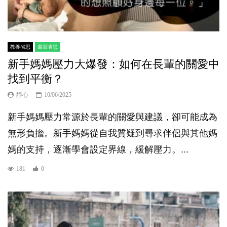
教養省思
書寫省思
新手媽媽壓力大爆發：如何在長輩的關愛中
找到平衡？
靜心
10/06/2025
新手媽媽壓力常源於長輩的關愛與建議，卻可能成為
無形負擔。新手媽媽從自我質疑到尋求伴侶與其他媽
媽的支持，逐漸學會設定界線，緩解壓力。...
181
0