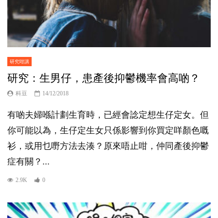
研究咁講
研究：生男仔，患產後抑鬱機率會高啲？
科豆
14/12/2018
有啲夫婦喺計劃生育時，已經會諗定想生仔定女。但
你可能以為，生仔定生女只係影響到你買定咩顏色嘅
衫，或用乜嘢方法去湊？原來唔止咁，仲同產後抑鬱
症有關？...
2.9K
0