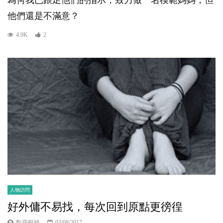
為何我已跟足他們的指示，致力做一名模範媽媽，但
他們還是不滿意？
4.9K
2
人物訪問
好外傭不易找，每次回到原點更徬徨
歡迎投稿
03/08/2017