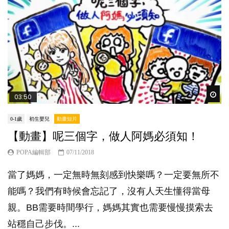
Wat
03:50
0-1歲
初生嬰兒
動畫短片
【動畫】呢三個字，做人阿媽必須知！
POPA編輯部
07/11/2018
當了媽媽，一定無時無刻感到快樂嗎？一定要無所不
能嗎？我們有時候會忘記了，沒有人天生懂得當母
親。BB需要時間學行，媽媽其實也需要慢慢摸索去
站穩自己步伐。...