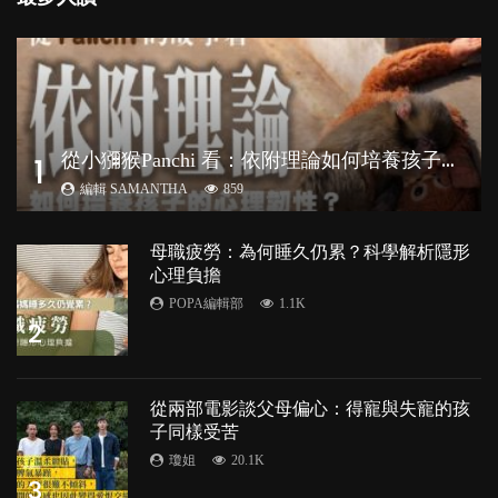
從
小獼猴Panchi 看：依附理論如何培養孩子心理韌性？
1
編輯 SAMANTHA
859
母職疲勞：為何睡久仍累？科學解析隱形
心理負擔
POPA編輯部
1.1K
2
從兩部電影談父母偏心：得寵與失寵的孩
子同樣受苦
瓊姐
20.1K
3