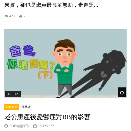
果實，卻也是淑貞最孤單無助，走進黑...
423
2
Wat
03:02
動畫短片
懷孕期
老公患產後憂鬱症對BB的影響
POPA編輯部
15/12/2022