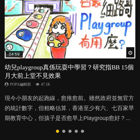
Wat
Wat
Wat
Wat
Wat
04:59
03:39
03:02
04:18
04:06
幼兒playgroup真係玩耍中學習？研究指BB 15個
幼稚園遊戲課 如何刺激幼兒自發學習取代獎勵
老公患產後憂鬱症對BB的影響
凡事以BB為中心，就係好爸媽？｜別忽視父母
全職好？在職好？｜全職媽媽與在職媽媽的壓
月大前上堂不見效果
與懲罰？
的身心虛耗
力與價值
POPA編輯部
15.9K
POPA編輯部
POPA編輯部
POPA編輯部
POPA編輯部
47.1K
33.1K
31.5K
25.8K
BB出生後，不止媽媽，爸爸也有機會患上產後抑
現今小朋友的起跑線，愈推愈前。雖然政府並無官方
由美國學者所創的 tools of the mind 課程，學生以遊
父母日夜無間、身心俱疲地照顧BB，如何做到正向
許多媽媽心底可能都有一刻掙扎過：究竟全職好，還
鬱，影響日常生活，嚴重的甚至會有自殺，或傷害小
的統計數字，但粗略估算，香港至少有六、七百家早
戲方式學習，學術能力和自制能力亦明顯比其他小朋
教養？部份父母更會為了小朋友放棄自己的嗜好、減
是在職好。雖說每個家庭都有自己的獨特狀況和考慮
朋友的念頭。但為何爸爸患上產後抑鬱往往難以察
期教育中心，但孩子是否愈早上Playgroup愈好？...
友優勝，到底這課程有何特別之處？...
少出席朋友聚會等等，你以為會換來美好的親子關
因素，但原來全職和在職媽媽所養育的子女其實都各
覺？...
係，有助小朋友成長，但原來父母身心虛耗對孩子的
有擅長。...
成長可能有意想不到的影響！...