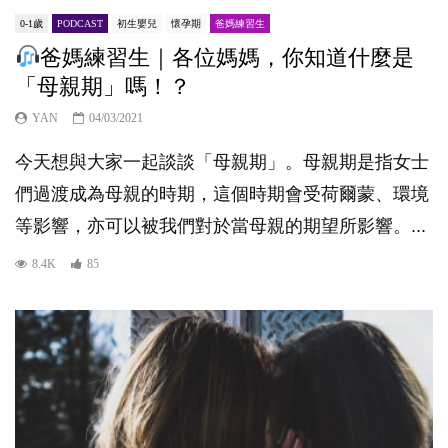
0-1歲
PODCAST
初生嬰兒
懷孕期
爸媽練習生
爸媽練習生｜各位媽媽，你知道什麼是
「母親期」嗎！？
YAN
04/03/2021
今天想與大家一起談談「母親期​」。母親期是指女士
們過渡成為母親的時期，這個時期會受荷爾蒙、環境
等影響，亦可以被我們對於當母親的期望所影響。...
8.4K
85