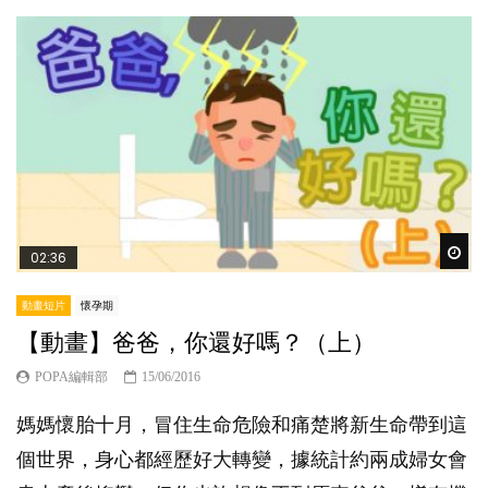
Wat
02:36
動畫短片
懷孕期
【動畫】爸爸，你還好嗎？（上）
POPA編輯部
15/06/2016
媽媽懷胎十月，冒住生命危險和痛楚將新生命帶到這
個世界，身心都經歷好大轉變，據統計約兩成婦女會