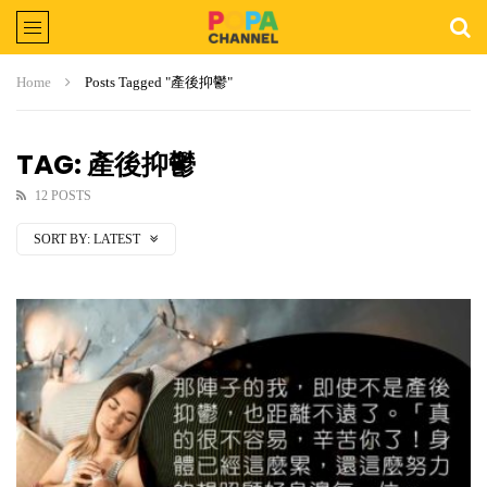
Home
Posts Tagged "產後抑鬱"
TAG: 產後抑鬱
12 POSTS
SORT BY:
LATEST