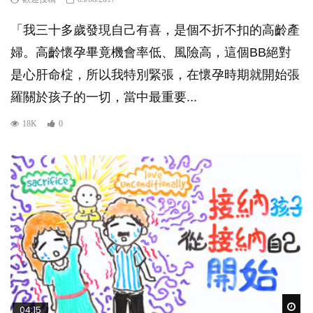
「我三十多歲發現自己有喜，是個不折不扣的高齡產
婦。高齡懷孕畢竟機會率低、風險高，這個BB絕對
是心肝命椗，所以我特別緊張，在懷孕時期就開始張
羅關於孩子的一切，當中最重要...
18K
0
Wat
04:15