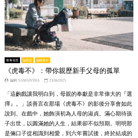
教養省思
編者話
編輯推介
《虎毒不》：帶你親歷新手父母的孤單
編輯 SAMANTHA
23/04/2025
「這齣戲讓我明白到，母親的奉獻是非常偉大的『選
擇』。」談善言在那場《虎毒不》的影後分享會如此
說到。在戲中，她飾演初為人母的淑貞。滿心期待孩
子出世，以圓滿她的人生，結果卻不似預期。明明那
是倆口子從相識到相愛，到六年嘗試後，終於結成的