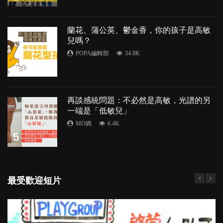
蘭花、蒲公英、鬱金香，你的孩子是高敏
兒嗎？
POPA編輯部
34.8K
4
再談感統問題：不必然是高敏，光譜的另
一端是「低敏兒」
MO媽
6.4K
5
最受歡迎短片