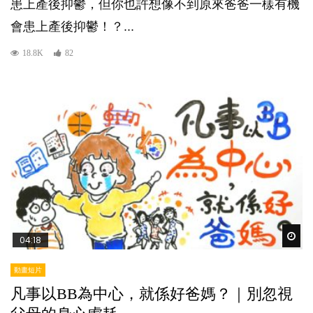
患上產後抑鬱，但你也許想像不到原來爸爸一樣有機
會患上產後抑鬱！？...
18.8K
82
Wat
04:18
動畫短片
凡事以BB為中心，就係好爸媽？｜別忽視