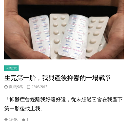
人物訪問
生完第一胎，我與產後抑鬱的一場戰爭
歡迎投稿
22/06/2017
「抑鬱症曾經離我好遠好遠，從未想過它會在我產下
第一胎後找上我。
19.4K
1