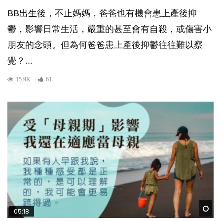
BB出生後，不止媽媽，爸爸也有機會患上產後抑
鬱，影響日常生活，嚴重的甚至會有自殺，或傷害小
朋友的念頭。但為何爸爸患上產後抑鬱往往難以察
覺？...
15.9K
61
Wat
05:18