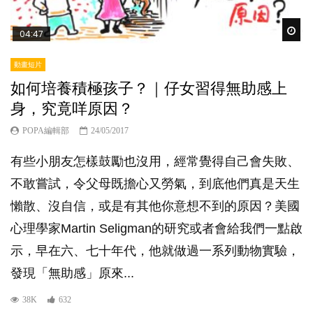
Wat
04:47
動畫短片
如何培養積極孩子？｜仔女習得無助感上
身，究竟咩原因？
POPA編輯部
24/05/2017
有些小朋友怎樣鼓勵也沒用，經常覺得自己會失敗、
不敢嘗試，令父母既擔心又勞氣，到底他們真是天生
懶散、沒自信，或是有其他你意想不到的原因？美國
心理學家Martin Seligman的研究或者會給我們一點啟
示，早在六、七十年代，他就做過一系列動物實驗，
發現「無助感」原來...
38K
632