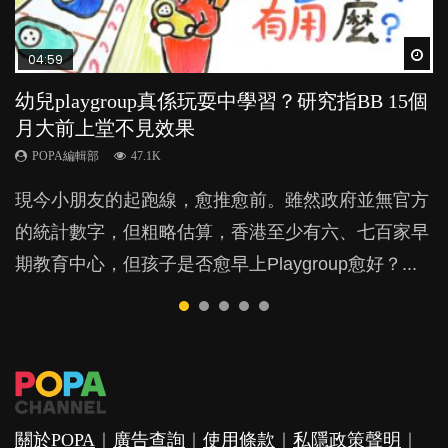
Wat
Wat
Wat
Wat
Wat
04:59
03:39
03:02
04:06
04:18
幼兒playgroup真係玩耍中學習？研究指BB 15個
幼稚園遊戲課 如何刺激幼兒自發學習取代獎勵
老公患產後憂鬱症對BB的影響
全職好？在職好？｜全職媽媽與在職媽媽的壓
凡事以BB為中心，就係好爸媽？｜別忽視父母
月大前上堂不見效果
與懲罰？
力與價值
的身心虛耗
POPA編輯部
15.9K
POPA編輯部
POPA編輯部
POPA編輯部
POPA編輯部
47.1K
33.1K
25.8K
31.5K
BB出生後，不止媽媽，爸爸也有機會患上產後抑
現今小朋友的起跑線，愈推愈前。雖然政府並無官方
由美國學者所創的 tools of the mind 課程，學生以遊
許多媽媽心底可能都有一刻掙扎過：究竟全職好，還
父母日夜無間、身心俱疲地照顧BB，如何做到正向
鬱，影響日常生活，嚴重的甚至會有自殺，或傷害小
的統計數字，但粗略估算，香港至少有六、七百家早
戲方式學習，學術能力和自制能力亦明顯比其他小朋
是在職好。雖說每個家庭都有自己的獨特狀況和考慮
教養？部份父母更會為了小朋友放棄自己的嗜好、減
朋友的念頭。但為何爸爸患上產後抑鬱往往難以察
期教育中心，但孩子是否愈早上Playgroup愈好？...
友優勝，到底這課程有何特別之處？...
因素，但原來全職和在職媽媽所養育的子女其實都各
少出席朋友聚會等等，你以為會換來美好的親子關
覺？...
有擅長。...
係，有助小朋友成長，但原來父母身心虛耗對孩子的
成長可能有意想不到的影響！...
關於POPA
｜
廣告查詢
｜
使用條款
｜
私隱政策聲明
｜