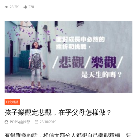
28.2K
220
研究咁講
孩子樂觀定悲觀，在乎父母怎樣做？
POPA編輯部
23/10/2019
有得選擇的話，相信大部分人都想自己樂觀積極，要