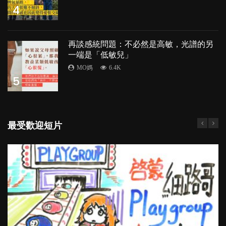
4
再談感統問題：不必然是高敏，光譜的另
一端是「低敏兒」
MO媽
6.4K
5
最受歡迎短片