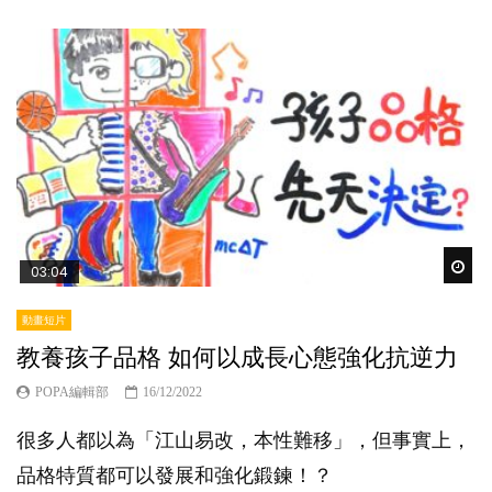
Wat
03:04
動畫短片
教養孩子品格 如何以成長心態強化抗逆力
POPA編輯部
16/12/2022
很多人都以為「江山易改，本性難移」，但事實上，
品格特質都可以發展和強化鍛鍊！？