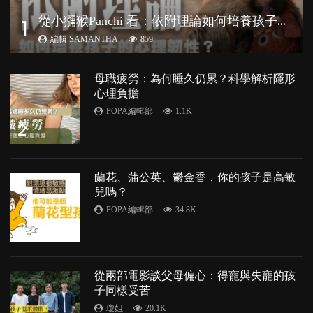
從
小獼猴Panchi 看：依附理論如何培養孩子心理韌性？
1
編輯 SAMANTHA
859
母職疲勞：為何睡久仍累？科學解析隱形
心理負擔
POPA編輯部
1.1K
2
蘭花、蒲公英、鬱金香，你的孩子是高敏
兒嗎？
POPA編輯部
34.8K
3
從兩部電影談父母偏心：得寵與失寵的孩
子同樣受苦
瓊姐
20.1K