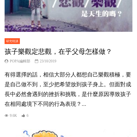
研究咁講
孩子樂觀定悲觀，在乎父母怎樣做？
POPA編輯部
23/10/2019
有得選擇的話，相信大部分人都想自己樂觀積極，要
是自己做不到，至少把希望放到孩子身上。但面對成
長中必然會遇到的挫折和挑戰，是什麼原因導致孩子
在相同處境下不同的行為表現？...
9.6K
6