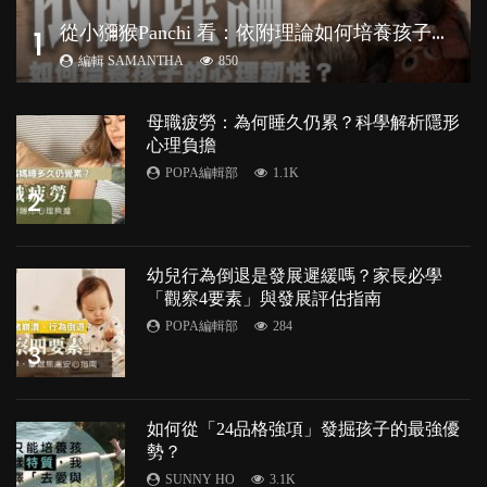
從
小獼猴Panchi 看：依附理論如何培養孩子心理韌性？
1
編輯 SAMANTHA
850
母職疲勞：為何睡久仍累？科學解析隱形
心理負擔
POPA編輯部
1.1K
2
幼兒行為倒退是發展遲緩嗎？家長必學
「觀察4要素」與發展評估指南
POPA編輯部
284
3
如何從「24品格強項」發掘孩子的最強優
勢？
SUNNY HO
3.1K