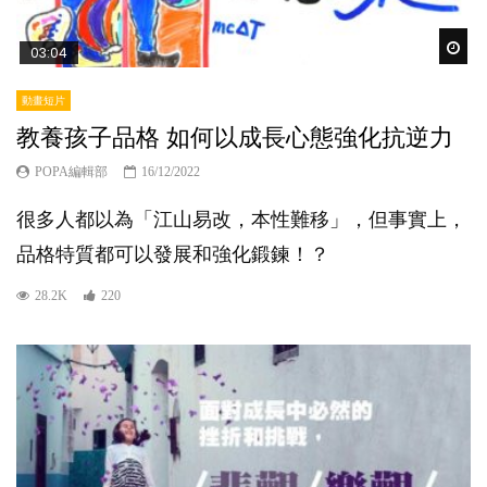
Wat
03:04
動畫短片
教養孩子品格 如何以成長心態強化抗逆力
POPA編輯部
16/12/2022
很多人都以為「江山易改，本性難移」，但事實上，
品格特質都可以發展和強化鍛鍊！？
28.2K
220