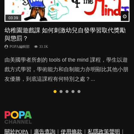
Wat
Wat
Wat
Wat
Wat
03:39
04:59
03:02
04:18
04:06
幼稚園遊戲課 如何刺激幼兒自發學習取代獎勵
幼兒playgroup真係玩耍中學習？研究指BB 15個
老公患產後憂鬱症對BB的影響
凡事以BB為中心，就係好爸媽？｜別忽視父母
全職好？在職好？｜全職媽媽與在職媽媽的壓
與懲罰？
月大前上堂不見效果
的身心虛耗
力與價值
POPA編輯部
15.9K
POPA編輯部
POPA編輯部
POPA編輯部
POPA編輯部
33.1K
47.1K
31.5K
25.8K
BB出生後，不止媽媽，爸爸也有機會患上產後抑
由美國學者所創的 tools of the mind 課程，學生以遊
現今小朋友的起跑線，愈推愈前。雖然政府並無官方
父母日夜無間、身心俱疲地照顧BB，如何做到正向
許多媽媽心底可能都有一刻掙扎過：究竟全職好，還
鬱，影響日常生活，嚴重的甚至會有自殺，或傷害小
戲方式學習，學術能力和自制能力亦明顯比其他小朋
的統計數字，但粗略估算，香港至少有六、七百家早
教養？部份父母更會為了小朋友放棄自己的嗜好、減
是在職好。雖說每個家庭都有自己的獨特狀況和考慮
朋友的念頭。但為何爸爸患上產後抑鬱往往難以察
友優勝，到底這課程有何特別之處？...
期教育中心，但孩子是否愈早上Playgroup愈好？...
少出席朋友聚會等等，你以為會換來美好的親子關
因素，但原來全職和在職媽媽所養育的子女其實都各
覺？...
係，有助小朋友成長，但原來父母身心虛耗對孩子的
有擅長。...
成長可能有意想不到的影響！...
關於POPA
｜
廣告查詢
｜
使用條款
｜
私隱政策聲明
｜