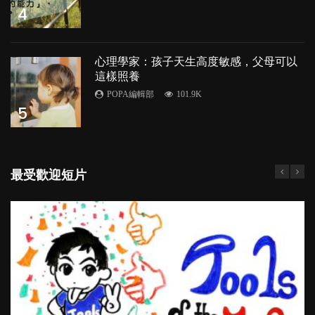
4
心理學家：孩子天生高度敏感，父母可以
這樣照養
POPA編輯部
101.9K
5
最受歡迎短片