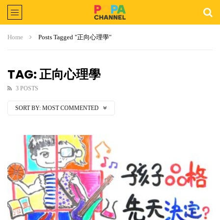
Home
Posts Tagged "正向心理學"
TAG: 正向心理學
3 POSTS
SORT BY:
MOST COMMENTED