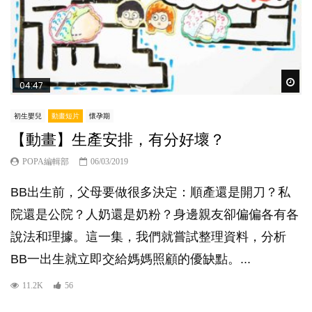
Wat
04:47
初生嬰兒
動畫短片
懷孕期
【動畫】生產安排，有分好壞？
POPA編輯部
06/03/2019
BB出生前，父母要做很多決定：順產還是開刀？私
院還是公院？人奶還是奶粉？身邊親友卻偏偏各有各
說法和理據。這一集，我們就嘗試整理資料，分析
BB一出生就立即交給媽媽照顧的優缺點。...
11.2K
56