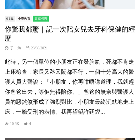
6-9歲
小學教育
書寫省思
你驚我都驚｜記一次陪女兒去牙科保健的經
歷
子非魚
23/08/2021
此時，另一個單位的小朋友正在發脾氣，死都不肯走
上床檢查，家長又氹又鬧都不行，一個十分高大的醫
護人員大聲說：「小朋友，你再咁唔講道理，我就趕
你爸爸出去，等佢無得陪你。」爸爸的無奈與醫護人
員的惡煞煞形成了強烈對比，小朋友最終沉默地走上
床，一臉受刑的表情。我再望望許廷鏗...
10.6K
4