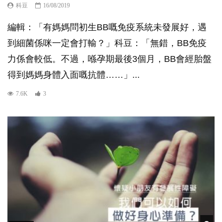
科豆
16/08/2019
編輯：「有媽媽問初生BB嘅免疫系統未發展好，遇
到細菌係咪一定會打輸？」科豆：「無錯，BB免疫
力係會較低。不過，喺孕期最後3個月，BB會經胎盤
得到媽媽身體入面嘅抗體……」...
7.6K
3