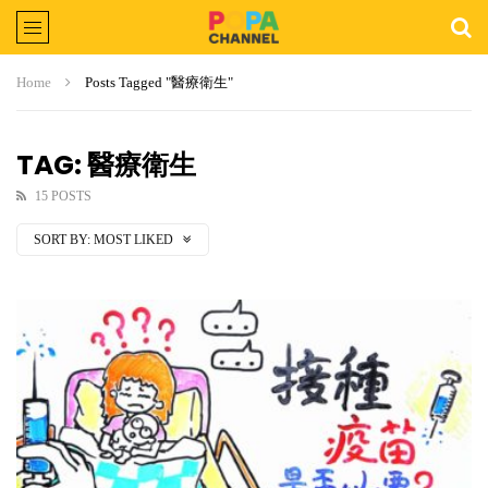
Home
Posts Tagged "醫療衛生"
TAG: 醫療衛生
15 POSTS
SORT BY:
MOST LIKED