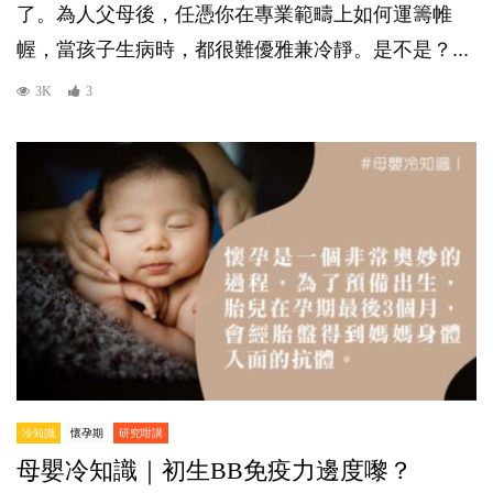
了。為人父母後，任憑你在專業範疇上如何運籌帷
幄，當孩子生病時，都很難優雅兼冷靜。是不是？...
3K
3
冷知識
懷孕期
研究咁講
母嬰冷知識｜初生BB免疫力邊度嚟？