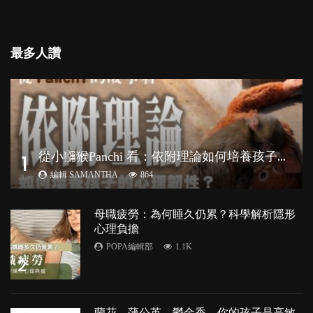
最多人讚
從
小獼猴Panchi 看：依附理論如何培養孩子心理韌性？
1
編輯 SAMANTHA
864
母職疲勞：為何睡久仍累？科學解析隱形
心理負擔
POPA編輯部
1.1K
2
蘭花、蒲公英、鬱金香，你的孩子是高敏