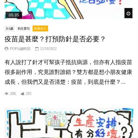
Wat
05:35
0-1歲
初生嬰兒
動畫短片
疫苗是甚麼？打預防針是否必要？
POPA編輯部
12/10/2022
有人說打了針才可幫孩子抵抗病源，但亦有人指疫苗
很多副作用，究竟誰對誰錯？雙方都是想小朋友健康
成長，但我們又是否清楚：疫苗，到底是什麼？...
20K
285