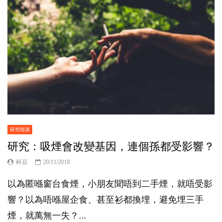
研究咁講
研究：吸煙會改變基因，連個孫都受影響？
科豆
20/11/2018
以為匿喺窗台食煙，小朋友聞唔到二手煙，就唔受影
響？以為唔喺屋企食、甚至衫都換埋，避免埋三手
煙，就萬無一失？...