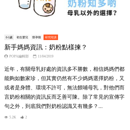
0-1歲
初生嬰兒
懷孕期
研究咁講
新手媽媽資訊：奶粉點樣揀？
POPA編輯部
11/04/2019
近年，有關母乳好處的資訊多不勝數，相信媽媽們都
能夠如數家珍，但其實仍然有不少媽媽選擇奶粉，又
或者是身體、環境不許可，無法餵哺母乳，對他們而
言奶粉相關的資訊反而乏善可陳。除了常見的宣傳字
句之外，到底我們對奶粉認識又有幾多？...
5.2K
2