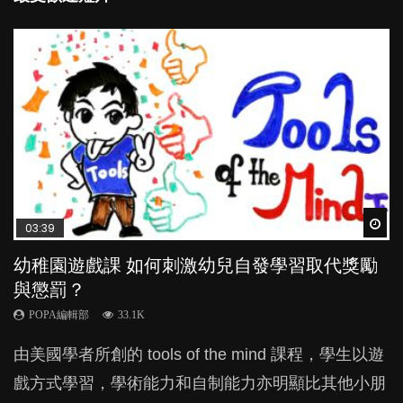
Wat
Wat
Wat
Wat
Wat
03:39
04:59
04:06
03:02
04:18
幼稚園遊戲課 如何刺激幼兒自發學習取代獎勵
幼兒playgroup真係玩耍中學習？研究指BB 15個
全職好？在職好？｜全職媽媽與在職媽媽的壓
老公患產後憂鬱症對BB的影響
凡事以BB為中心，就係好爸媽？｜別忽視父母
與懲罰？
月大前上堂不見效果
力與價值
的身心虛耗
POPA編輯部
15.9K
POPA編輯部
POPA編輯部
POPA編輯部
POPA編輯部
33.1K
47.1K
25.8K
31.5K
BB出生後，不止媽媽，爸爸也有機會患上產後抑
由美國學者所創的 tools of the mind 課程，學生以遊
現今小朋友的起跑線，愈推愈前。雖然政府並無官方
許多媽媽心底可能都有一刻掙扎過：究竟全職好，還
父母日夜無間、身心俱疲地照顧BB，如何做到正向
鬱，影響日常生活，嚴重的甚至會有自殺，或傷害小
戲方式學習，學術能力和自制能力亦明顯比其他小朋
的統計數字，但粗略估算，香港至少有六、七百家早
是在職好。雖說每個家庭都有自己的獨特狀況和考慮
教養？部份父母更會為了小朋友放棄自己的嗜好、減
朋友的念頭。但為何爸爸患上產後抑鬱往往難以察