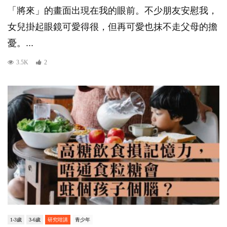
「將來」的畫面出現在我的眼前。不少朋友安慰我，
女兒掛起眼鏡可愛得很，但再可愛也抹不走父母的擔
憂。...
3.5K
2
1-3歲
3-6歲
研究咁講
青少年