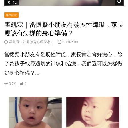
Wat
01:42
專家訪問
霍凱霖｜當懷疑小朋友有發展性障礙，家長
應該有怎樣的身心準備？
霍凱霖（註冊教育心理學家）
21/01/2016
當懷疑小朋友有發展性障礙，家長肯定會好擔心，除
了為孩子找尋適切的訓練和治療，我們還可以怎樣做
好身心準備？...
3.7K
2