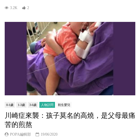
3.2K
2
0-1歲
1-3歲
3-6歲
人物訪問
初生嬰兒
川崎症來襲：孩子莫名的高燒，是父母最痛
苦的煎熬
POPA編輯部
19/06/2020