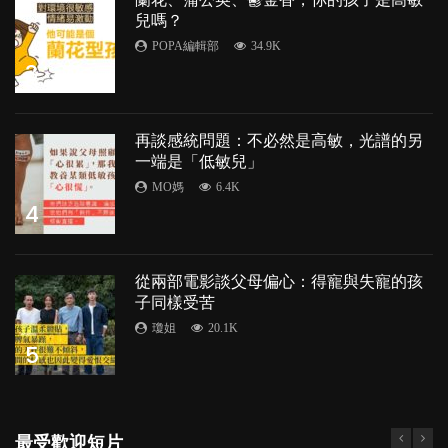
兒嗎？
POPA編輯部
34.9K
3
再談感統問題：不必然是高敏，光譜的另
一端是「低敏兒」
MO媽
6.4K
4
從兩部電影談父母偏心：得寵與失寵的孩
子同樣受苦
瓊姐
20.1K
5
最受歡迎短片