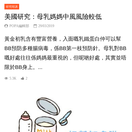
研究咁講
美國研究：母乳媽媽中風風險較低
POPA編輯部
29/03/2019
黃金初乳含有豐富營養，入面嘅乳鐵蛋白仲可以幫
BB預防多種腸病毒，係BB第一枝預防針。母乳對BB
嘅好處往往係媽媽最重視的，但呢啲好處，其實並唔
限於BB身上。...
5.3K
2