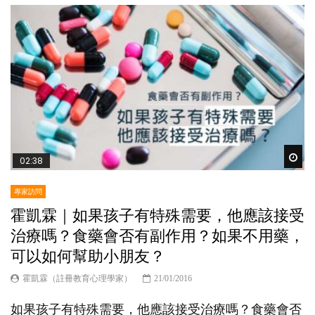
Wat
02:38
專家訪問
霍凱霖｜如果孩子有特殊需要，他應該接受
治療嗎？食藥會否有副作用？如果不用藥，
可以如何幫助小朋友？
霍凱霖（註冊教育心理學家）
21/01/2016
如果孩子有特殊需要，他應該接受治療嗎？食藥會否