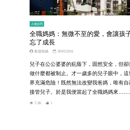
人物訪問
全職媽媽：無微不至的愛，會讓孩
忘了成長
歡迎投稿
30/03/2016
兒子在公公婆婆的疪蔭下，固然安全，但卻
做什麼都被制止。才一歲多的兒子眼中，這
界充滿危險！既然無法改變我爸媽，唯有自
接管兒子。於是我便當起了全職媽媽來……..
5.3K
1