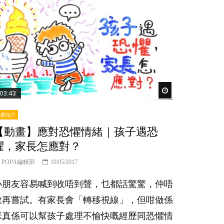
er
Watch Later
03:43
動畫短片
【動畫】應對恐懼情緒｜孩子遇恐
懼，家長怎應對？
POPA編輯部
10/05/2017
小朋友容易喊到收唔到聲，乜都話驚驚，仲唔
敢再嘗試。有家長會「轉移視線」，但咁做係
咪真係可以幫孩子處理不愉快嘅經歷同恐懼情