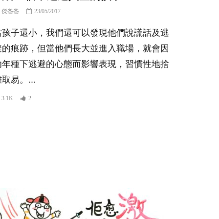
傑爸爸
23/05/2017
當孩子還小，我們還可以發現他們說謊話及逃
避的痕跡，但當他們長大並進入職場，就會因
幼年種下逃避的心態而影響表現，習慣性地捨
取易。...
3.1K
2