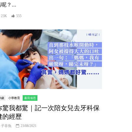
呢？...
23K
555
er
-9歲
小學教育
書寫省思
你驚我都驚｜記一次陪女兒去牙科保
健的經歷
子非魚
23/08/2021