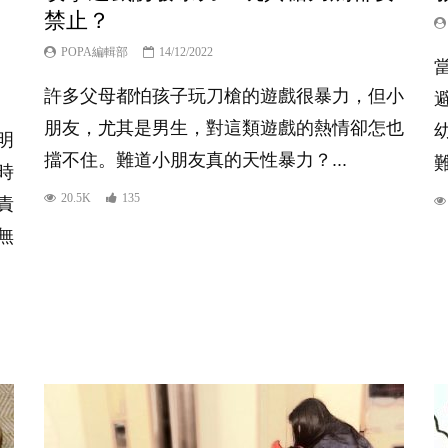
禁止？
POPA編輯部
14/12/2022
許多父母都怕孩子玩刀槍的遊戲很暴力，但小
朋友，尤其是男生，對這類遊戲的熱情卻怎也
明
擋不住。難道小朋友真的天性暴力？...
難
時
20.5K
135
責
無