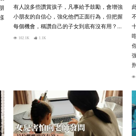
有人說多些讚賞孩子，凡事給予鼓勵，會增強
朋
小朋友的自信心，強化他們正面行為，但把握
樣
每個機會，稱讚自己的子女到底有沒有用？...
102.1K
1.1K