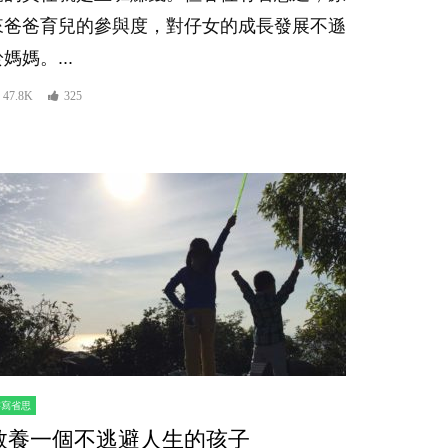
來爸爸育兒的參與度，對仔女的成長發展不遜
媽媽。...
47.8K
325
er
書寫省思
教養一個不逃避人生的孩子