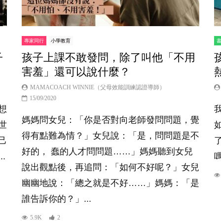
專家同行
小學教育
子
孩子上課不敢發問，除了叫他「不用
害羞」還可以說什麼？
MAMACOACH WINNIE（父母效能訓練認證導師）
15/09/2020
想
媽媽問女兒：「你是否對向老師發問問題，覺
世
得有點難為情？」女兒說：「是，問問題是不
己
好的， 蠢的人才問問題……」媽媽聽到女兒
.
說出觀點後，再追問：「如何不好呢？」女兒
幽幽地說：「總之就是不好……」媽媽：「是
誰告訴你的？」...
5.9K
2