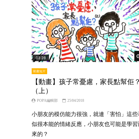
03:28
動畫短片
【動畫】孩子常憂慮，家長點幫佢
（上）
POPA編輯部
25/04/2018
小朋友的模仿能力很強，就連「害怕」這些
似很本能的情緒反應，小朋友也可能是學習
來的？