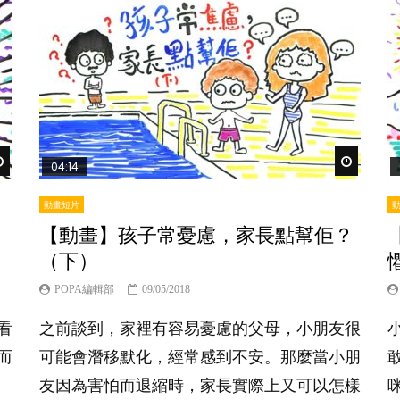
Watch Later
Watch Lat
04:14
動畫短片
？
【動畫】孩子常憂慮，家長點幫佢？
（下）
POPA編輯部
09/05/2018
看
之前談到，家裡有容易憂慮的父母，小朋友很
而
可能會潛移默化，經常感到不安。那麼當小朋
友因為害怕而退縮時，家長實際上又可以怎樣