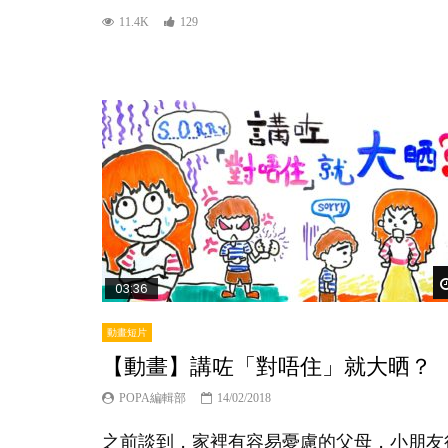
11.4K
129
03:36
動畫短片
【動畫】講咗「對唔住」就大晒？
POPA編輯部
14/02/2018
之前談到，家裡有容易憂慮的父母，小朋友