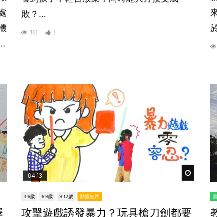
處
敗？...
機
於
311
1
.
Watch Lat
04:13
3-6歲
6-9歲
9-12歲
動畫短片
擇
攻擊遊戲誘發暴力？玩具槍刀劍都要