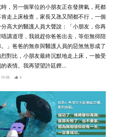
此時，另一個單位的小朋友正在發脾氣，死都
不肯走上床檢查，家長又氹又鬧都不行，一個
十分高大的醫護人員大聲說：「小朋友，你再
咁唔講道理，我就趕你爸爸出去，等佢無得陪
你。」爸爸的無奈與醫護人員的惡煞煞形成了
強烈對比，小朋友最終沉默地走上床，一臉受
刑的表情。我再望望許廷鏗...
10.6K
4