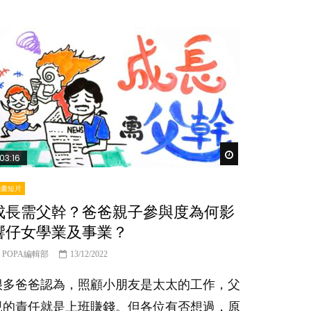
Watch Later
03:16
動畫短片
成長需父幹？爸爸親子參與度為何影
響仔女學業及事業？
POPA編輯部
13/12/2022
很多爸爸認為，照顧小朋友是太太的工作，父
親的責任就是上班賺錢。但各位有否想過，原