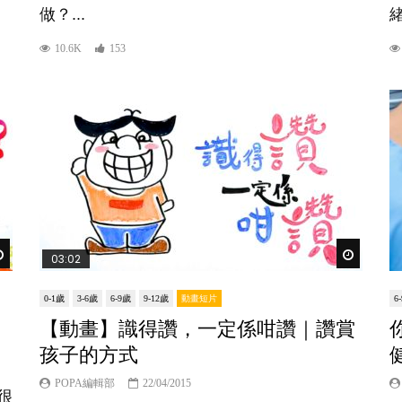
做？...
緒
10.6K
153
Watch Later
Watch Lat
03:02
0-1歲
3-6歲
6-9歲
9-12歲
動畫短片
6
【動畫】識得讚，一定係咁讚｜讚賞
孩子的方式
POPA編輯部
22/04/2015
很