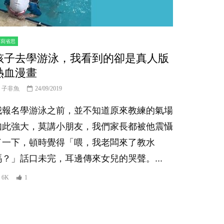
書寫省思
孩子去學游泳，我看到的卻是真人版
熱血漫畫
子非魚
24/09/2019
我報名學游泳之前，並不知道原來教練的氣場
如此強大，莫講小朋友，我們家長都被他震懾
了一下，頓時覺得「喂，我老闆來了教水
嗎？」話口未完，耳邊傳來女兒的哭聲。...
6K
1