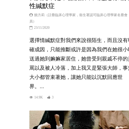
性緘默症
饒方莉（註冊臨床心理學家，衞生署認可臨床心理學家名冊會
員）
23/11/2020
選擇情緘默症對我們來說很陌生，而且沒有
確成因，只能推斷或許是因為我們在她很小
送過她到嫲嫲家居住，她曾受到親戚不停的
罵以及被人冷落，加上我又是緊張大師，事
大小都管束著她，讓她只能以沉默回應世
界。...
14.9K
3