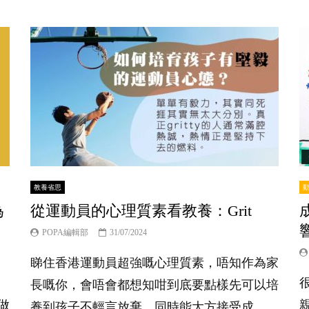
教養省思
為
從運動員的心理質素看教養：Grit
POPA編輯部
31/07/2024
睇住香港運動員超強嘅心理質素，唔知作為家
，
長嘅你，會唔會都想知咁到底要點樣先可以培
做
養到孩子不輕言放棄，同時能大方接受成