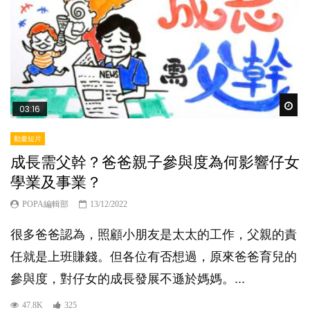
Wat
03:16
動畫短片
成長需父幹？爸爸親子參與度為何影響仔女
學業及事業？
POPA編輯部
13/12/2022
很多爸爸認為，照顧小朋友是太太的工作，父親的責
任就是上班賺錢。但各位有否想過，原來爸爸育兒的
參與度，對仔女的成長發展不遜於媽媽。...
47.8K
325