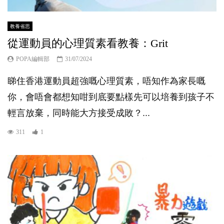
教養省思
從運動員的心理質素看教養：Grit
POPA編輯部
31/07/2024
睇住香港運動員超強嘅心理質素，唔知作為家長嘅
你，會唔會都想知咁到底要點樣先可以培養到孩子不
輕言放棄，同時能大方接受成敗？...
311
1