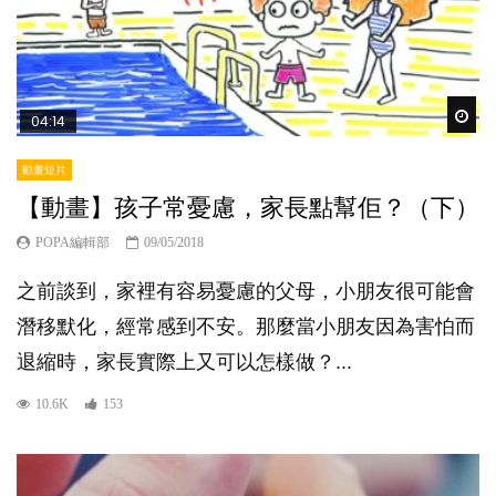
Wat
04:14
動畫短片
【動畫】孩子常憂慮，家長點幫佢？（下）
POPA編輯部
09/05/2018
之前談到，家裡有容易憂慮的父母，小朋友很可能會
潛移默化，經常感到不安。那麼當小朋友因為害怕而
退縮時，家長實際上又可以怎樣做？...
10.6K
153