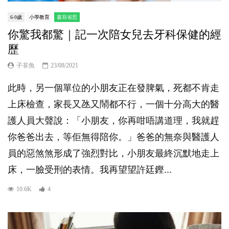
6-9歲
小學教育
書寫省思
你驚我都驚｜記一次陪女兒去牙科保健的經
歷
子非魚
23/08/2021
此時，另一個單位的小朋友正在發脾氣，死都不肯走
上床檢查，家長又氹又鬧都不行，一個十分高大的醫
護人員大聲說：「小朋友，你再咁唔講道理，我就趕
你爸爸出去，等佢無得陪你。」爸爸的無奈與醫護人
員的惡煞煞形成了強烈對比，小朋友最終沉默地走上
床，一臉受刑的表情。我再望望許廷鏗...
10.6K
4