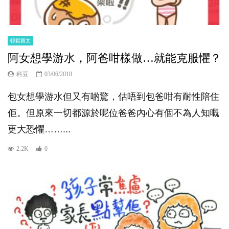
輕鬆圖文
阿女想學游水，阿爸咁樣做…就能克服懼？
科豆
03/06/2018
包女想學游水但又有啲驚，估唔到包爸咁有耐性陪住
佢。但原來一切都源於呢位爸爸內心有個不為人知嘅
更大恐懼……...
2.2K
0