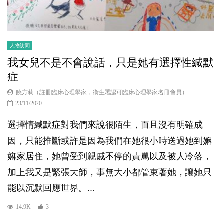
人物訪問
我女兒不是不會說話，只是她有選擇性緘默
症
饒方莉（註冊臨床心理學家，衞生署認可臨床心理學家名冊會員）
23/11/2020
選擇情緘默症對我們來說很陌生，而且沒有明確成
因，只能推斷或許是因為我們在她很小時送過她到嫲
嫲家居住，她曾受到親戚不停的責罵以及被人冷落，
加上我又是緊張大師，事無大小都管束著她，讓她只
能以沉默回應世界。...
14.9K
3