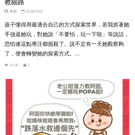
教細路
希婷
05/06/2018
孩子懂得用最適合自己的方式探索世界，若我抓著她
手強逼她玩，對她說「不要怕，玩一下啦」等說話，
恐怕連這點專注都扼殺了。說不定有一天她觀察夠
了，便會轉變她的探索方式。...
14.1K
1