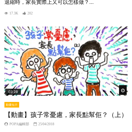
退縮時，家長實際上又可以怎樣做？...
17.3K
202
Wat
03:28
動畫短片
【動畫】孩子常憂慮，家長點幫佢？（上）
POPA編輯部
25/04/2018