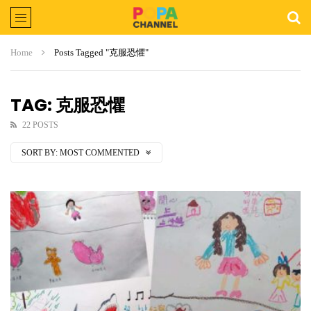
Home
Posts Tagged "克服恐懼"
TAG: 克服恐懼
22 POSTS
SORT BY:
MOST COMMENTED