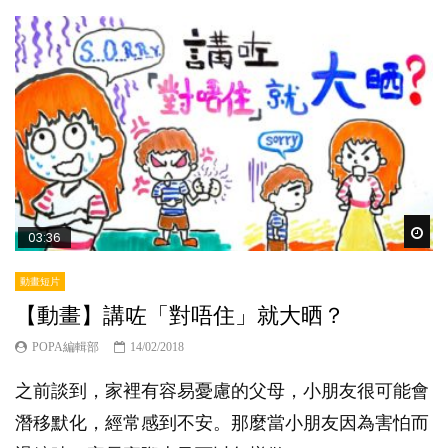
Wat
03:36
動畫短片
【動畫】講咗「對唔住」就大晒？
POPA編輯部
14/02/2018
之前談到，家裡有容易憂慮的父母，小朋友很可能會
潛移默化，經常感到不安。那麼當小朋友因為害怕而