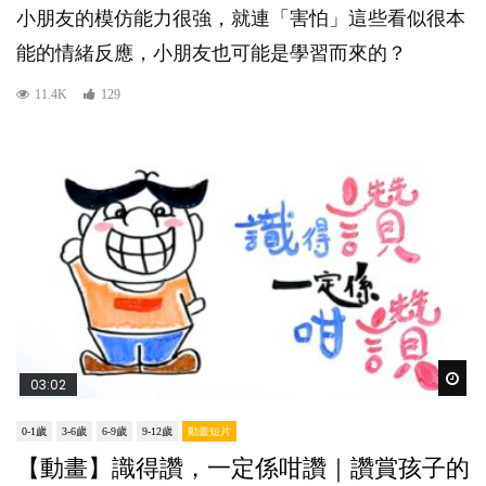
小朋友的模仿能力很強，就連「害怕」這些看似很本
能的情緒反應，小朋友也可能是學習而來的？
11.4K
129
Wat
03:02
0-1歲
3-6歲
6-9歲
9-12歲
動畫短片
【動畫】識得讚，一定係咁讚｜讚賞孩子的