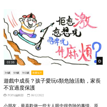
Wat
03:36
3-6歲
6-9歲
9-12歲
動畫短片
遊戲中成長？孩子愛玩6類危險活動，家長
不宜過度保護
POPA編輯部
06/12/2022
小朋友，最喜歡做一些大人眼中很危險的事情。原