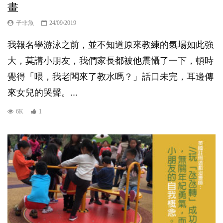
畫
子非魚
24/09/2019
我報名學游泳之前，並不知道原來教練的氣場如此強
大，莫講小朋友，我們家長都被他震懾了一下，頓時
覺得「喂，我老闆來了教水嗎？」話口未完，耳邊傳
來女兒的哭聲。...
6K
1