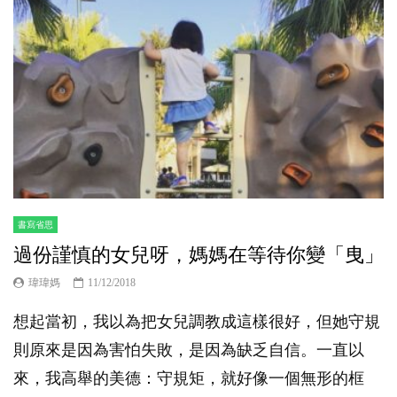
書寫省思
過份謹慎的女兒呀，媽媽在等待你變「曳」
瑋瑋媽
11/12/2018
想起當初，我以為把女兒調教成這樣很好，但她守規
則原來是因為害怕失敗，是因為缺乏自信。一直以
來，我高舉的美德：守規矩，就好像一個無形的框