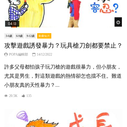
Wat
04:13
3-6歲
6-9歲
9-12歲
動畫短片
攻擊遊戲誘發暴力？玩具槍刀劍都要禁止？
POPA編輯部
14/12/2022
許多父母都怕孩子玩刀槍的遊戲很暴力，但小朋友，
尤其是男生，對這類遊戲的熱情卻怎也擋不住。難道
小朋友真的天性暴力？...
20.5K
135