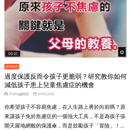
Wat
00:01
研究咁講
過度保護反而令孩子更脆弱？研究教你如何
減低孩子患上兒童焦慮症的機會
POPA編輯部
03/05/2018
你希望孩子不容易焦慮，在人生路上勇於向前嗎？原
來讓孩子免於焦慮症的一個強大工具，不是為孩子張
開天羅地網般的保護傘，而是鼓勵孩子「冒險」！...