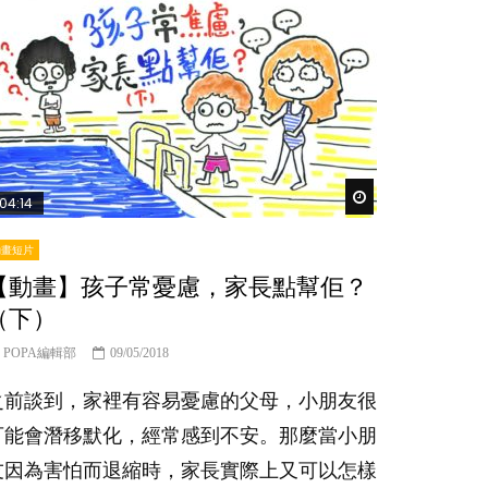
er
Watch Later
04:14
動畫短片
【動畫】孩子常憂慮，家長點幫佢？
（下）
POPA編輯部
09/05/2018
之前談到，家裡有容易憂慮的父母，小朋友很
可能會潛移默化，經常感到不安。那麼當小朋
友因為害怕而退縮時，家長實際上又可以怎樣