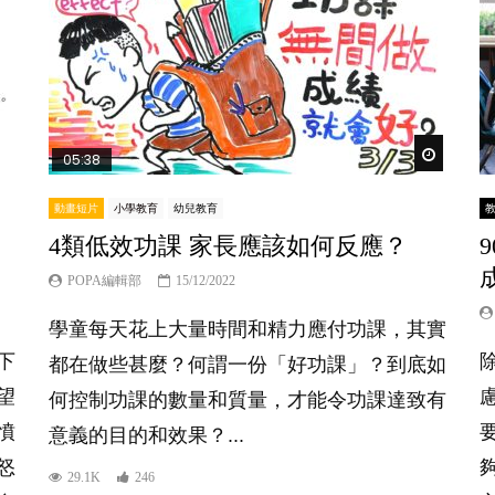
Watch Lat
05:38
動畫短片
小學教育
幼兒教育
4類低效功課 家長應該如何反應？
POPA編輯部
15/12/2022
學童每天花上大量時間和精力應付功課，其實
下
都在做些甚麼？何謂一份「好功課」？到底如
望
何控制功課的數量和質量，才能令功課達致有
憤
意義的目的和效果？...
怒
29.1K
246