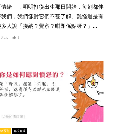
「情緒」，明明打從出生那日開始，每刻都伴
著我們，我們卻對它們不甚了解。難怪還是有
很多人說「接納？覺察？咁即係點呀？」...
3.3K
1
情緒系列
有根有據