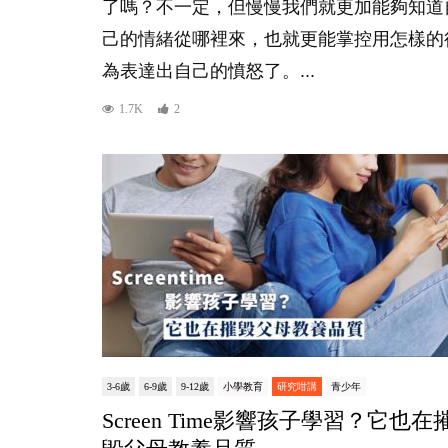
了嗎？不一定，但慢慢我們就更加能夠知道
己的情緒從哪裡來，也就更能掌控用怎樣的
為表達出自己的憤怒了。...
1.7K
2
3-6歲
6-9歲
9-12歲
小學教育
研究咁講
青少年
Screen Time影響孩子學習？它也在