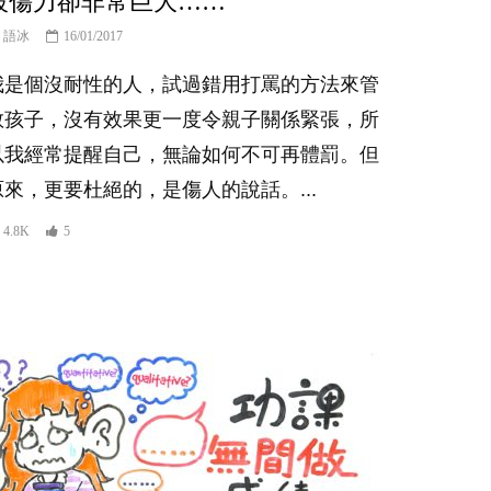
殺傷力卻非常巨大……
語冰
16/01/2017
我是個沒耐性的人，試過錯用打罵的方法來管
教孩子，沒有效果更一度令親子關係緊張，所
以我經常提醒自己，無論如何不可再體罰。但
原來，更要杜絕的，是傷人的說話。...
4.8K
5