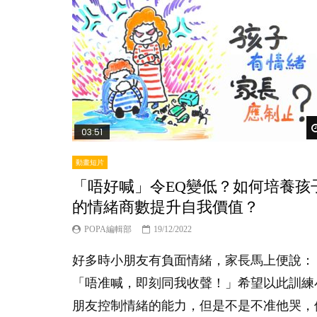
03:51
動畫短片
「唔好喊」令EQ變低？如何培養孩
的情緒商數提升自我價值？
POPA編輯部
19/12/2022
好多時小朋友有負面情緒，家長馬上便說：
「唔准喊，即刻同我收聲！」希望以此訓練
朋友控制情緒的能力，但是不是不准他哭，