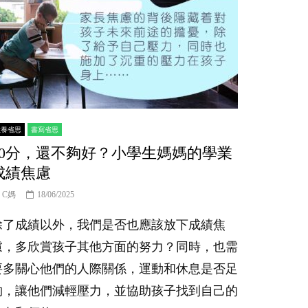
er
教養省思
書寫省思
90分，還不夠好？小學生媽媽的學業
成績焦慮
C媽
18/06/2025
除了成績以外，我們是否也應該放下成績焦
慮，多欣賞孩子其他方面的努力？同時，也需
要多關心他們的人際關係，運動和休息是否足
夠，讓他們減輕壓力，並協助孩子找到自己的