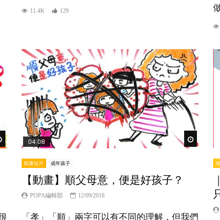
做
11.4K
129
Watch Later
Watch Lat
04:08
動畫短片
成年孩子
【動畫】順父母意，便是好孩子？
POPA編輯部
12/09/2018
很
「孝」「順」兩字可以有不同的理解，但我們