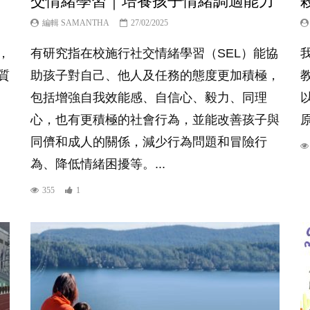
交情緒學習｜培養孩子情緒調適能力
編輯 SAMANTHA
27/02/2025
，
有研究指在校施行社交情緒學習（SEL）能協
質
助孩子對自己、他人及任務的態度更加積極，
包括增強自我效能感、自信心、毅力、同理
心，也有更積極的社會行為，並能改善孩子與
同儕和成人的關係，減少行為問題和冒險行
為、降低情緒困擾等。...
355
1