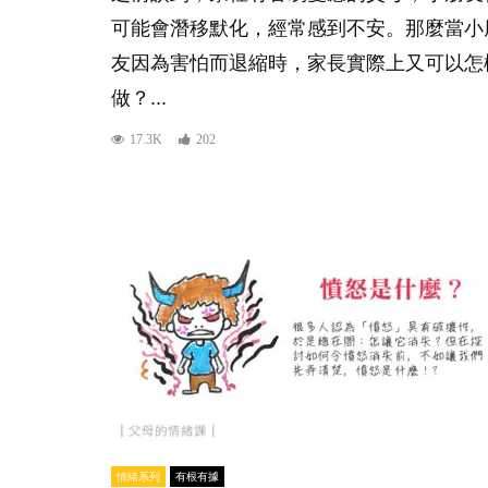
可能會潛移默化，經常感到不安。那麼當小
友因為害怕而退縮時，家長實際上又可以怎
做？...
17.3K
202
情緒系列
有根有據