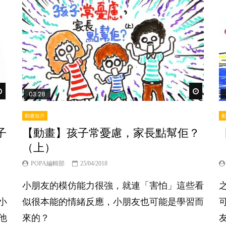
Watch Later
Watch Lat
03:28
動畫短片
子
【動畫】孩子常憂慮，家長點幫佢？
（上）
POPA編輯部
25/04/2018
小朋友的模仿能力很強，就連「害怕」這些看
小
似很本能的情緒反應，小朋友也可能是學習而
他
來的？