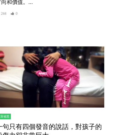
向和價值。...
244
0
書寫省思
一句只有四個發音的說話，對孩子的