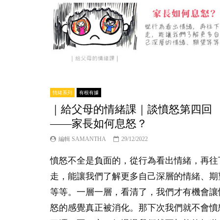
情緒系列
有根有據
｜給父母的情緒課｜談憤怒第四回
——家長如何息怒？
編輯 SAMANTHA
29/12/2022
憤怒不全是負面的，從行為看出情緒，再往
走，能讓我們了解更多自己深層的情緒、期
等等。一層一層，看清了，我們才有機會讓
怒的感覺真正被消化。那下次我們就不會憤