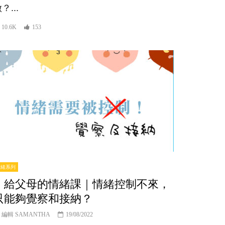
？...
10.6K
153
er
情緒系列
｜給父母的情緒課｜情緒控制不來，
只能夠覺察和接納？
編輯 SAMANTHA
19/08/2022