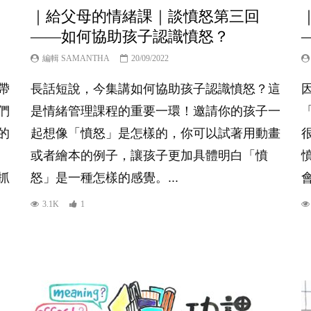
｜給父母的情緒課｜談憤怒第三回
——如何協助孩子認識憤怒？
編輯 SAMANTHA
20/09/2022
帶
長話短說，今集講如何協助孩子認識憤怒？這
們
是情緒管理課程的重要一環！邀請你的孩子一
的
起想像「憤怒」是怎樣的，你可以試著用動畫
或者繪本的例子，讓孩子更加具體明白「憤
抓
怒」是一種怎樣的感覺。...
3.1K
1