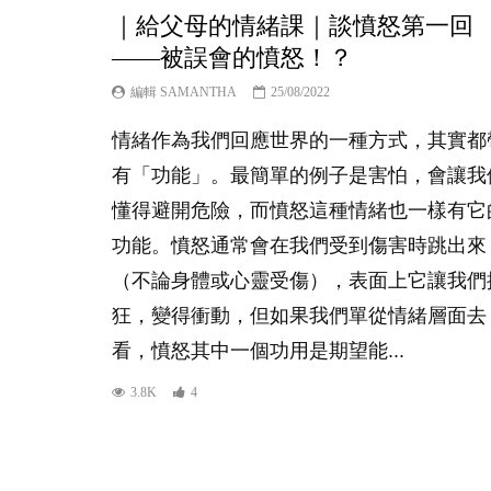
｜給父母的情緒課｜談憤怒第一回
——被誤會的憤怒！？
編輯 SAMANTHA
25/08/2022
情緒作為我們回應世界的一種方式，其實都
有「功能」。最簡單的例子是害怕，會讓我
懂得避開危險，而憤怒這種情緒也一樣有它
功能。憤怒通常會在我們受到傷害時跳出來
（不論身體或心靈受傷），表面上它讓我們
狂，變得衝動，但如果我們單從情緒層面去
看，憤怒其中一個功用是期望能...
3.8K
4