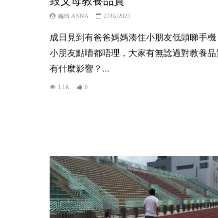
毀父母教養品質
編輯 ANNA
27/02/2023
成日見到有爸爸媽媽湊住小朋友低頭睇手機
小朋友點嘈都唔理，大家有無諗過對教養品
有什麼影響？...
1.1K
0