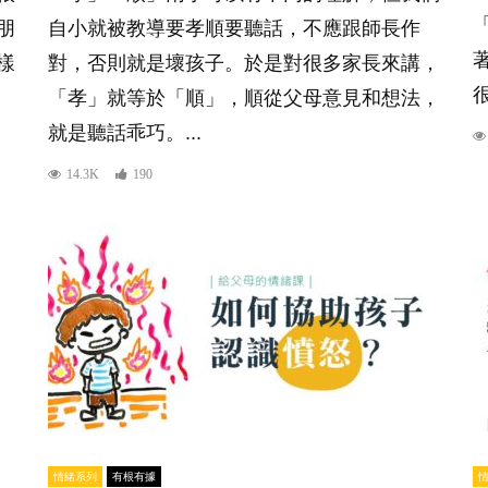
朋
自小就被教導要孝順要聽話，不應跟師長作
樣
對，否則就是壞孩子。於是對很多家長來講，
「孝」就等於「順」，順從父母意見和想法，
就是聽話乖巧。...
14.3K
190
情緒系列
有根有據