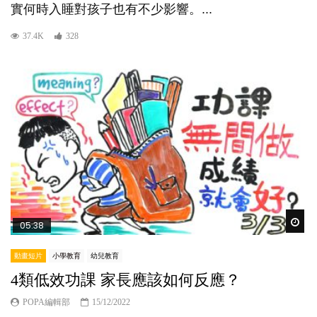
實何時入睡對孩子也有不少影響。...
37.4K
328
Wat
05:38
動畫短片
小學教育
幼兒教育
4類低效功課 家長應該如何反應？
POPA編輯部
15/12/2022