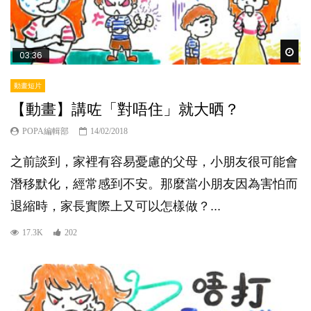
Wat
03:36
動畫短片
【動畫】講咗「對唔住」就大晒？
POPA編輯部
14/02/2018
之前談到，家裡有容易憂慮的父母，小朋友很可能會
潛移默化，經常感到不安。那麼當小朋友因為害怕而
退縮時，家長實際上又可以怎樣做？...
17.3K
202