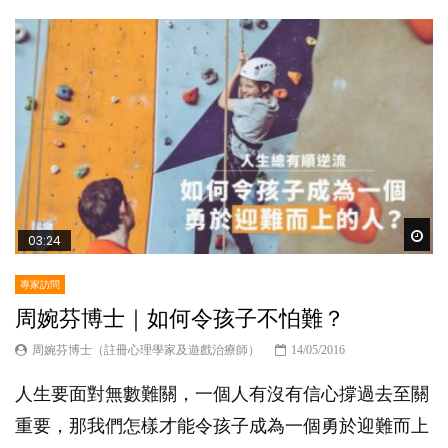
Wat
03:24
專家訪問
周婉芬博士｜如何令孩子不怕難？
周婉芬博士（註冊心理學家及遊戲治療師）
14/05/2016
人生要面對無數難關，一個人有沒有信心撐過去至關
重要，那我們怎樣才能令孩子成為一個勇於迎難而上