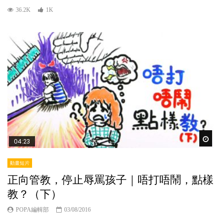
36.2K
1K
Wat
04:23
動畫短片
正向管教，停止辱罵孩子｜唔打唔鬧，點樣
教？（下）
POPA編輯部
03/08/2016