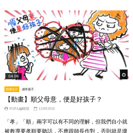
Wat
04:08
動畫短片
成年孩子
【動畫】順父母意，便是好孩子？
POPA編輯部
12/09/2018
「孝」「順」兩字可以有不同的理解，但我們自小就
被教導要孝順要聽話，不應跟師長作對，否則就是壞