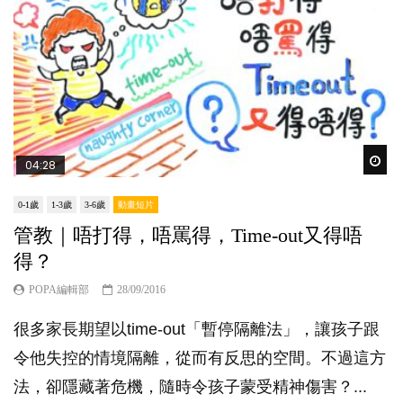
Wat
04:28
0-1歲
1-3歲
3-6歲
動畫短片
管教｜唔打得，唔罵得，Time-out又得唔
得？
POPA編輯部
28/09/2016
很多家長期望以time-out「暫停隔離法」，讓孩子跟
令他失控的情境隔離，從而有反思的空間。不過這方
法，卻隱藏著危機，隨時令孩子蒙受精神傷害？...