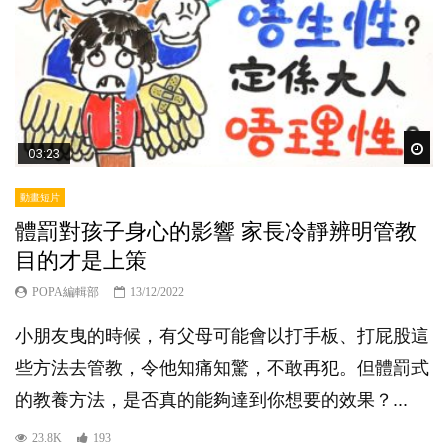
Wat
03:23
動畫短片
體罰對孩子身心的影響 家長冷靜辨明管教
目的才是上策
POPA編輯部
13/12/2022
小朋友曳的時候，有父母可能會以打手板、打屁股這
些方法去管教，令他知痛知驚，不敢再犯。但體罰式
的教養方法，是否真的能夠達到你想要的效果？...
23.8K
193