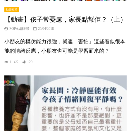
動畫短片
【動畫】孩子常憂慮，家長點幫佢？（上）
POPA編輯部
25/04/2018
小朋友的模仿能力很強，就連「害怕」這些看似很本
能的情緒反應，小朋友也可能是學習而來的？
11.4K
129