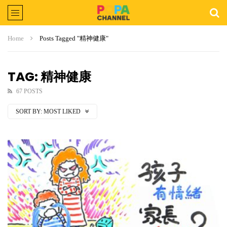
Home
Posts Tagged "精神健康"
TAG: 精神健康
67 POSTS
SORT BY:
MOST LIKED