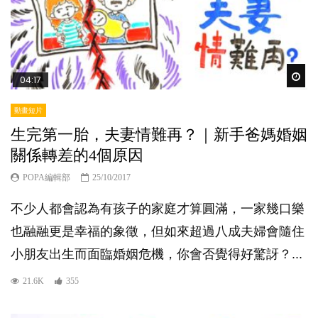
Wat
04:17
動畫短片
生完第一胎，夫妻情難再？｜新手爸媽婚姻
關係轉差的4個原因
POPA編輯部
25/10/2017
不少人都會認為有孩子的家庭才算圓滿，一家幾口樂
也融融更是幸福的象徵，但如來超過八成夫婦會隨住
小朋友出生而面臨婚姻危機，你會否覺得好驚訝？...
21.6K
355