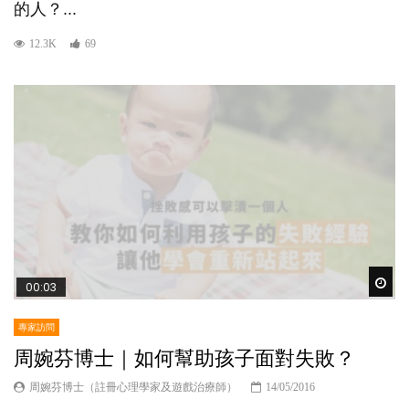
的人？...
12.3K
69
Wat
00:03
專家訪問
周婉芬博士｜如何幫助孩子面對失敗？
周婉芬博士（註冊心理學家及遊戲治療師）
14/05/2016