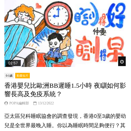
Wat
02:57
0-1歲
動畫短片
香港嬰兒比歐洲BB遲睡1.5小時 夜瞓如何影
響長高及免疫系統？
POPA編輯部
13/12/2022
亞太區兒科睡眠協會的調查發現，香港0至3歲的嬰幼
兒是全世界最晚入睡。你以為睡眠時間足夠便行？其