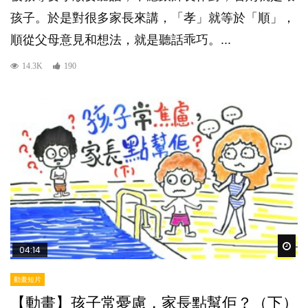
孩子。於是對很多家長來講，「孝」就等於「順」，
順從父母意見和想法，就是聽話乖巧。...
14.3K
190
Wat
04:14
動畫短片
【動畫】孩子常憂慮，家長點幫佢？（下）