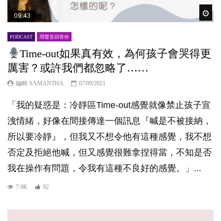
Wat
09:43
PODCAST
用聲音回答你
Time-out如果真有效，為何孩子會哭得更
厲害？或許我們都忽略了……
編輯 SAMANTHA
07/09/2021
「我的疑惑是：冷靜區Time-out感覺就像禁止孩子宣
洩情緒，好像在間接傳達一個訊息『喊是不被接納，
所以要冷靜』，但我又不想令他有這種感覺，我不想
否定及拒絕他喊，但又感覺很難拿捏得當，不知是否
我在操作有問題，令我有這種不良好的感覺。」...
7.9K
92