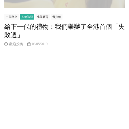
中學路上
人物訪問
小學教育
青少年
給下一代的禮物：我們舉辦了全港首個「失
敗週」
歡迎投稿
03/05/2019
從小到大我都是一個學霸，不但名列前茅，也多次取
得奬學金，之後以一級榮譽成績於中大新聞系畢業。
在以精英掛帥的香港，我活脫脫就是別人眼中的人生
勝利組。只是，在叻的背後，我比任何人都清楚自己
懦弱、無能的一面。...
26.3K
20