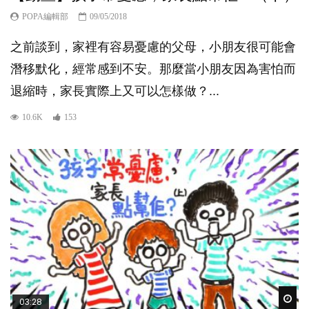
POPA編輯部
09/05/2018
之前談到，家裡有容易憂慮的父母，小朋友很可能會
潛移默化，經常感到不安。那麼當小朋友因為害怕而
退縮時，家長實際上又可以怎樣做？...
10.6K
153
Wat
03:28