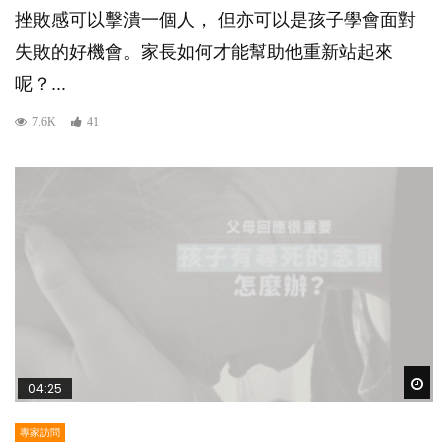
挫敗感可以擊潰一個人， 但亦可以是孩子學會面對
失敗的好機會。家長如何才能幫助他重新站起來
呢？...
7.6K
41
Wat
04:25
專家訪問