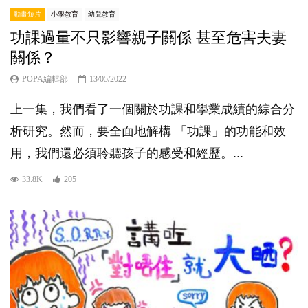
動畫短片
小學教育
幼兒教育
功課過量不只影響親子關係 甚至危害夫妻
關係？
POPA編輯部
13/05/2022
上一集，我們看了一個關於功課和學業成績的綜合分
析研究。然而，要全面地解構 「功課」的功能和效
用，我們還必須聆聽孩子的感受和經歷。...
33.8K
205