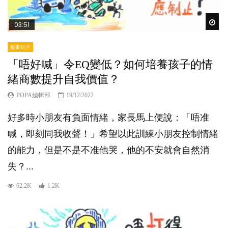
Wat
03:51
動畫短片
「唔好喊」令EQ變低？如何培養孩子的情
緒商數提升自我價值？
POPA編輯部
19/12/2022
好多時小朋友有負面情緒，家長馬上便說：「唔准
喊，即刻同我收聲！」希望以此訓練小朋友控制情緒
的能力，但是不是不准他哭，他的不安就會自然消
失？...
62.2K
1.2K