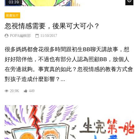
Wat
03:39
動畫短片
忽視情感需要，後果可大可小？
POPA編輯部
11/10/2017
很多媽媽都會花很多時間跟初生BB聊天講故事，想
好好陪伴他，不過也有部分人認為照顧BB，放個人
在旁邊就夠。事實真的如此？忽視情感的教養方式會
對孩子造成什麼影響？...
20.9K
449