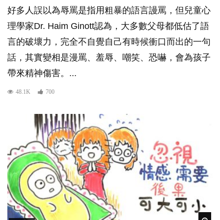
好多人誤以為辱罵是指用粗暴的語言謾罵，但兒童心
理學家Dr. Haim Ginott認為，大多數父母都低估了語
言的破壞力，完全不自覺自己有時候衝口而出的一句
話，其實變相是漫罵、羞辱、嘲笑、恐嚇，會為孩子
帶來精神傷害。...
48.1K
700