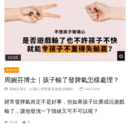
Wat
02:55
專家訪問
周婉芬博士｜孩子輸了發脾氣怎樣處理？
周婉芬博士（註冊心理學家及遊戲治療師）
14/05/2016
經常發脾氣肯定不是好事，但如果孩子比賽或玩遊戲
輸了，讓他發洩一下情緒又可不可以呢？
10.1K
76