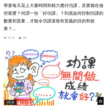
學童每天花上大量時間和精力應付功課，其實都在做
些甚麼？何謂一份「好功課」？到底如何控制功課的
數量和質量，才能令功課達致有意義的目的和效
果？...
29.1K
246
Wat
05:18